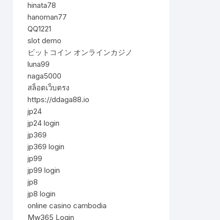
hinata78
hanoman77
QQ1221
slot demo
ビットコイン オンラインカジノ
luna99
naga5000
สล็อตเว็บตรง
https://ddaga88.io
jp24
jp24 login
jp369
jp369 login
jp99
jp99 login
jp8
jp8 login
online casino cambodia
Mw365 Login