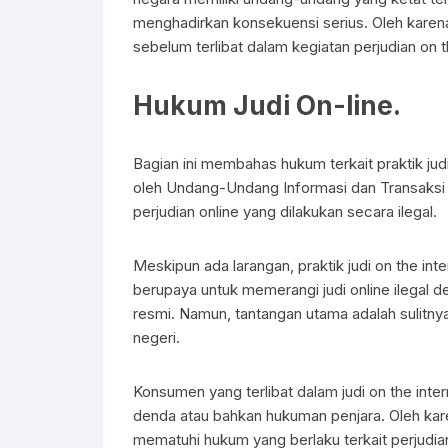
menghadirkan konsekuensi serius. Oleh karena
sebelum terlibat dalam kegiatan perjudian on 
Hukum Judi On-line.
Bagian ini membahas hukum terkait praktik judi 
oleh Undang-Undang Informasi dan Transaksi 
perjudian online yang dilakukan secara ilegal.
Meskipun ada larangan, praktik judi on the inte
berupaya untuk memerangi judi online ilegal de
resmi. Namun, tantangan utama adalah sulitnya 
negeri.
Konsumen yang terlibat dalam judi on the inter
denda atau bahkan hukuman penjara. Oleh kar
mematuhi hukum yang berlaku terkait perjudian 