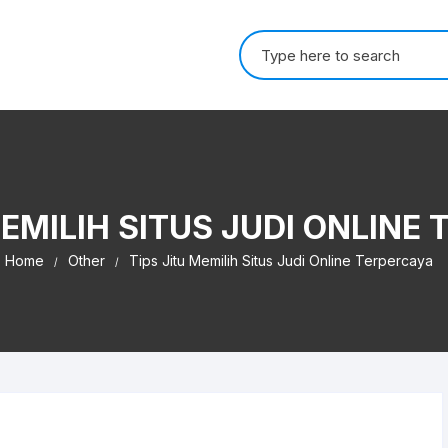
Search for:
MEMILIH SITUS JUDI ONLINE
Home
Other
Tips Jitu Memilih Situs Judi Online Terpercaya