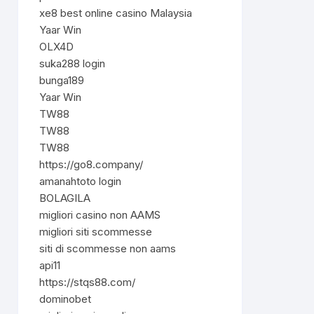
xe8 best online casino Malaysia
Yaar Win
OLX4D
suka288 login
bunga189
Yaar Win
TW88
TW88
TW88
https://go8.company/
amanahtoto login
BOLAGILA
migliori casino non AAMS
migliori siti scommesse
siti di scommesse non aams
api11
https://stqs88.com/
dominobet