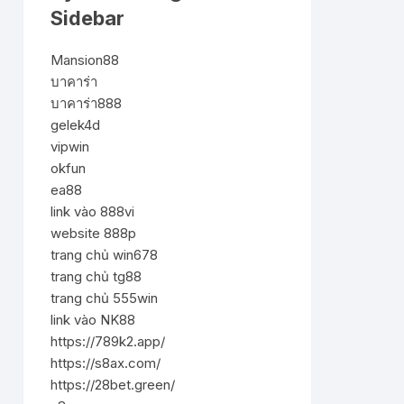
Sidebar
Mansion88
บาคาร่า
บาคาร่า888
gelek4d
vipwin
okfun
ea88
link vào 888vi
website 888p
trang chủ win678
trang chủ tg88
trang chủ 555win
link vào NK88
https://789k2.app/
https://s8ax.com/
https://28bet.green/