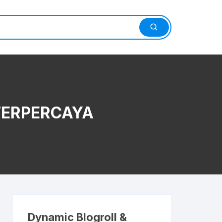
 TERPERCAYA
Dynamic Blogroll &