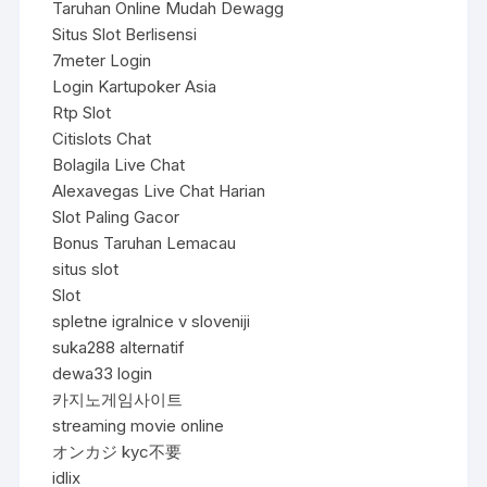
Taruhan Online Mudah Dewagg
Situs Slot Berlisensi
7meter Login
Login Kartupoker Asia
Rtp Slot
Citislots Chat
Bolagila Live Chat
Alexavegas Live Chat Harian
Slot Paling Gacor
Bonus Taruhan Lemacau
situs slot
Slot
spletne igralnice v sloveniji
suka288 alternatif
dewa33 login
카지노게임사이트
streaming movie online
オンカジ kyc不要
idlix