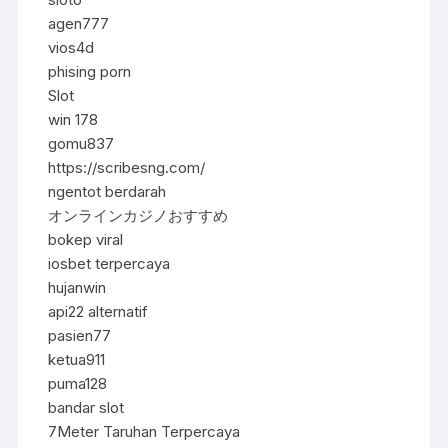
agen777
vios4d
phising porn
Slot
win 178
gomu837
https://scribesng.com/
ngentot berdarah
オンラインカジノおすすめ
bokep viral
iosbet terpercaya
hujanwin
api22 alternatif
pasien77
ketua911
puma128
bandar slot
7Meter Taruhan Terpercaya