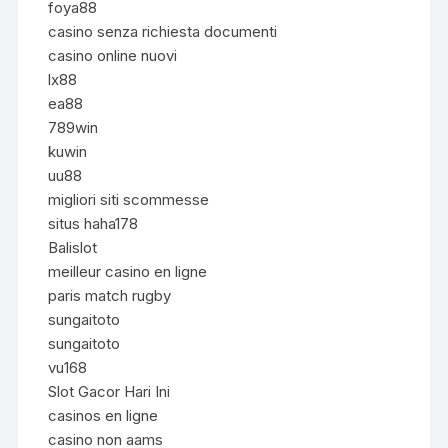
foya88
casino senza richiesta documenti
casino online nuovi
lx88
ea88
789win
kuwin
uu88
migliori siti scommesse
situs haha178
Balislot
meilleur casino en ligne
paris match rugby
sungaitoto
sungaitoto
vu168
Slot Gacor Hari Ini
casinos en ligne
casino non aams