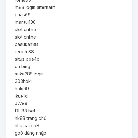
m88 login alternatif
puas69
mantul138
slot online
slot online
pasukan88
receh 88
situs pos4d
on bing
suka288 login
303hoki
hoki99
ikut4d
JW88
DH88 bet
nk88 trang chủ
nhà cái go8
go8 đăng nhập