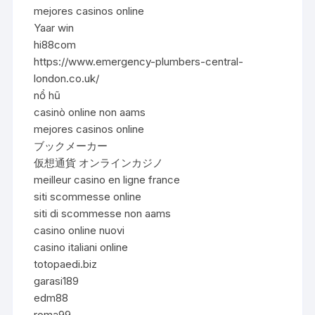
mejores casinos online
Yaar win
hi88com
https://www.emergency-plumbers-central-
london.co.uk/
nổ hũ
casinò online non aams
mejores casinos online
ブックメーカー
仮想通貨 オンラインカジノ
meilleur casino en ligne france
siti scommesse online
siti di scommesse non aams
casino online nuovi
casino italiani online
totopaedi.biz
garasi189
edm88
roma99