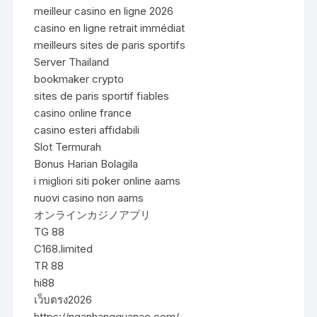
meilleur casino en ligne 2026
casino en ligne retrait immédiat
meilleurs sites de paris sportifs
Server Thailand
bookmaker crypto
sites de paris sportif fiables
casino online france
casino esteri affidabili
Slot Termurah
Bonus Harian Bolagila
i migliori siti poker online aams
nuovi casino non aams
オンラインカジノアプリ
TG 88
C168.limited
TR 88
hi88
เว็บตรง2026
https://nganhangquanao.com/