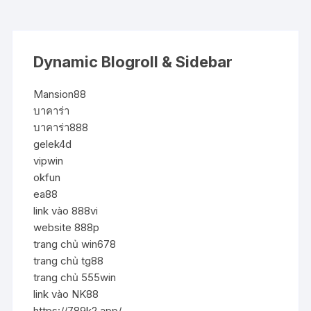
Dynamic Blogroll & Sidebar
Mansion88
บาคาร่า
บาคาร่า888
gelek4d
vipwin
okfun
ea88
link vào 888vi
website 888p
trang chủ win678
trang chủ tg88
trang chủ 555win
link vào NK88
https://789k2.app/