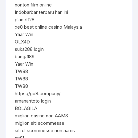
nonton film online
Indobarbar terbaru hari ini
planet128
xe8 best online casino Malaysia
Yaar Win
OLX4D
suka288 login
bunga189
Yaar Win
TW88
TW88
TW88
https://go8.company/
amanahtoto login
BOLAGILA
migliori casino non AAMS
migliori siti scommesse
siti di scommesse non aams
api11