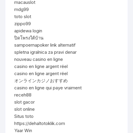
macauslot
mdg99
toto slot
zippo99
apidewa login
ปิดโพรงใต้บ้าน
sampoernapoker link alternatif
spletna igralnica za pravi denar
nouveau casino en ligne
casino en ligne argent réel
casino en ligne argent réel
オンラインカジノおすすめ
casino en ligne qui paye vraiment
receh88
slot gacor
slot online
Situs toto
https://dehaltotoklik.com
Yaar Win