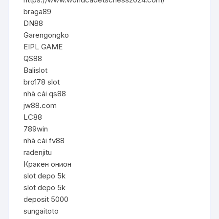
braga89
DN88
Garengongko
EIPL GAME
QS88
Balislot
bro178 slot
nhà cái qs88
jw88.com
LC88
789win
nhà cái fv88
radenjitu
Кракен онион
slot depo 5k
slot depo 5k
deposit 5000
sungaitoto