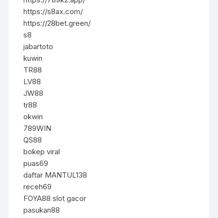
https://s8ax.com/
https://28bet.green/
s8
jabartoto
kuwin
TR88
LV88
JW88
tr88
okwin
789WIN
QS88
bokep viral
puas69
daftar MANTUL138
receh69
FOYA88 slot gacor
pasukan88