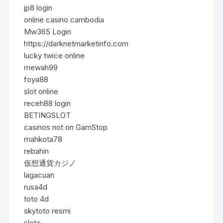
jp8 login
online casino cambodia
Mw365 Login
https://darknetmarketinfo.com
lucky twice online
mewah99
foya88
slot online
receh88 login
BETINGSLOT
casinos not on GamStop
mahkota78
rebahin
仮想通貨カジノ
lagacuan
rusa4d
toto 4d
skytoto resmi
sloto