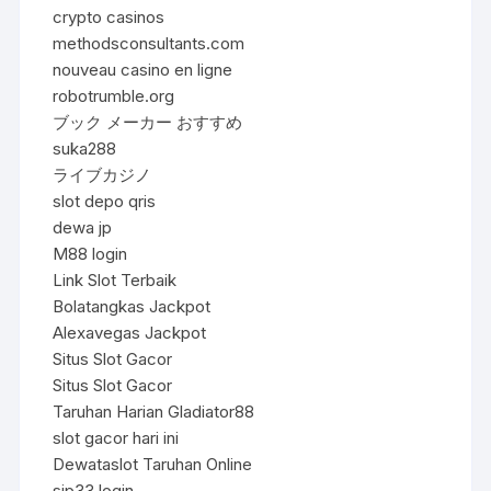
crypto casinos
methodsconsultants.com
nouveau casino en ligne
robotrumble.org
ブック メーカー おすすめ
suka288
ライブカジノ
slot depo qris
dewa jp
M88 login
Link Slot Terbaik
Bolatangkas Jackpot
Alexavegas Jackpot
Situs Slot Gacor
Situs Slot Gacor
Taruhan Harian Gladiator88
slot gacor hari ini
Dewataslot Taruhan Online
sip33 login