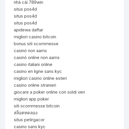
nhà cái 789win
situs pos4d
situs pos4d
situs pos4d
apidewa daftar
migliori casino bitcoin
bonus siti scommesse
casinò non aams
casinò online non aams
casino italiani online
casino en ligne sans kyc
migliori casino online esteri
casino online stranieri
giocare a poker online con soldi veri
migliori app poker
siti scommesse bitcoin
สล็อตทดลอง
situs petirgacor
casino sans kyc