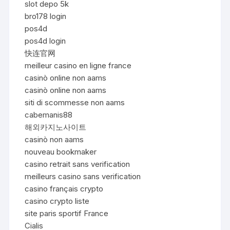
slot depo 5k
bro178 login
pos4d
pos4d login
快连官网
meilleur casino en ligne france
casinò online non aams
casinò online non aams
siti di scommesse non aams
cabemanis88
해외카지노사이트
casinò non aams
nouveau bookmaker
casino retrait sans verification
meilleurs casino sans verification
casino français crypto
casino crypto liste
site paris sportif France
Cialis