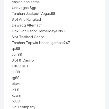
casino non aams
Unovegas Sgp
Taruhan Jackpot Vegas88
Slot Anti Rungkad
Dewagg Alternatif
Link Slot Gacor Terpercaya No 1
Slot Thailand Gacor
Taruhan Topwin Harian Igamble247
qs88
Jun88
Slot & Casino
LX88 BET
uu88
tg88
okwin
lx88
kuwin
jw88
Go8.company