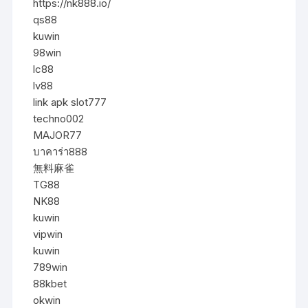
https://nk888.io/
qs88
kuwin
98win
lc88
lv88
link apk slot777
techno002
MAJOR77
บาคาร่า888
無料麻雀
TG88
NK88
kuwin
vipwin
kuwin
789win
88kbet
okwin