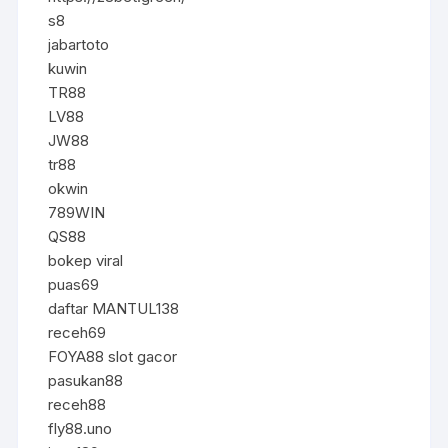
s8
jabartoto
kuwin
TR88
LV88
JW88
tr88
okwin
789WIN
QS88
bokep viral
puas69
daftar MANTUL138
receh69
FOYA88 slot gacor
pasukan88
receh88
fly88.uno