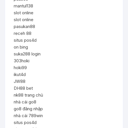
mantul138
slot online
slot online
pasukan88
receh 88
situs pos4d
on bing
suka288 login
303hoki
hoki99
ikut4d
JW88
DH88 bet
nk88 trang chủ
nhà cái go8
go8 đăng nhập
nhà cái 789win
situs pos4d