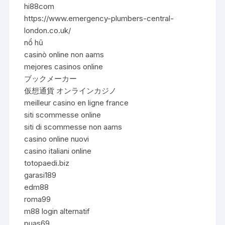
hi88com
https://www.emergency-plumbers-central-
london.co.uk/
nổ hũ
casinò online non aams
mejores casinos online
ブックメーカー
仮想通貨 オンラインカジノ
meilleur casino en ligne france
siti scommesse online
siti di scommesse non aams
casino online nuovi
casino italiani online
totopaedi.biz
garasi189
edm88
roma99
m88 login alternatif
puas69