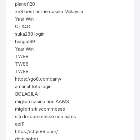
planet128
xe8 best online casino Malaysia
Yaar Win
OLX4D
suka288 login
bunga189
Yaar Win
TW88
TW88
TW88
https://go8.company/
amanahtoto login
BOLAGILA
migliori casino non AAMS
migliori siti scommesse
siti di scommesse non aams
api11
https://stqs88.com/
dominobet