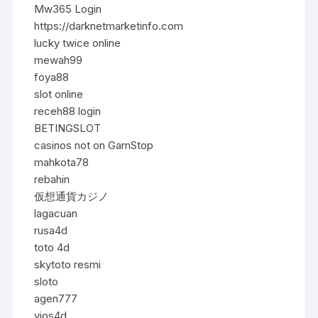
Mw365 Login
https://darknetmarketinfo.com
lucky twice online
mewah99
foya88
slot online
receh88 login
BETINGSLOT
casinos not on GamStop
mahkota78
rebahin
仮想通貨カジノ
lagacuan
rusa4d
toto 4d
skytoto resmi
sloto
agen777
vios4d