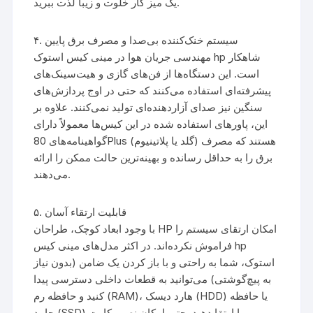
یک میز کار خلوت و زیبا لذت ببرید.
۴. سیستم خنک‌کننده بی‌صدا و مصرف برق پایین
مهندسی جریان هوا در مینی کیس استوک hp شاهکار
است. این دستگاه‌ها از فن‌های گازی و هیت‌سینک‌های
پیشرفته‌ای استفاده می‌کنند که حتی در اوج پردازش‌های
سنگین نیز صدای آزاردهنده‌ای تولید نمی‌کنند. علاوه بر
این، پاورهای استفاده شده در این کیس‌ها معمولاً دارای
گواهینامه‌های 80Plus (گلد یا پلاتینیوم) هستند که مصرف
برق را به حداقل رسانده و بهینه‌ترین حالت ممکن را ارائه
می‌دهند.
۵. قابلیت ارتقاء آسان
با وجود ابعاد کوچک، طراحان HP امکان ارتقای سیستم را
فراموش نکرده‌اند. در اکثر مدل‌های مینی کیس hp
استوک، شما به راحتی و با باز کردن یک ضامن (بدون نیاز
به پیچ‌گوشتی) می‌توانید به قطعات داخلی دسترسی پیدا
کنید و حافظه رم (RAM)، هارد دیسک (HDD) یا حافظه
جامد (SSD) را ارتقا دهید. حتی امکان نصب کارت