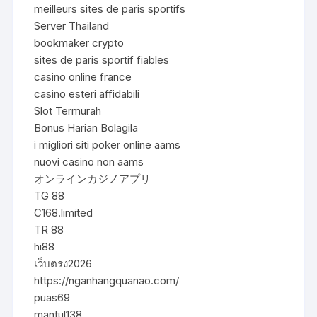
meilleurs sites de paris sportifs
Server Thailand
bookmaker crypto
sites de paris sportif fiables
casino online france
casino esteri affidabili
Slot Termurah
Bonus Harian Bolagila
i migliori siti poker online aams
nuovi casino non aams
オンラインカジノアプリ
TG 88
C168.limited
TR 88
hi88
เว็บตรง2026
https://nganhangquanao.com/
puas69
mantul138