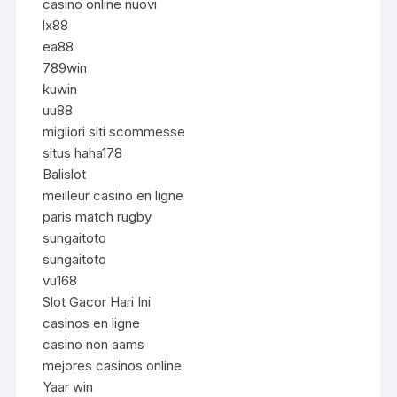
casino online nuovi
lx88
ea88
789win
kuwin
uu88
migliori siti scommesse
situs haha178
Balislot
meilleur casino en ligne
paris match rugby
sungaitoto
sungaitoto
vu168
Slot Gacor Hari Ini
casinos en ligne
casino non aams
mejores casinos online
Yaar win