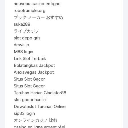
nouveau casino en ligne
robotrumble.org
ブック メーカー おすすめ
suka288
ライブカジノ
slot depo qris
dewa jp
M88 login
Link Slot Terbaik
Bolatangkas Jackpot
Alexavegas Jackpot
Situs Slot Gacor
Situs Slot Gacor
Taruhan Harian Gladiator88
slot gacor hari ini
Dewataslot Taruhan Online
sip33 login
オンラインカジノ 比較
casino en ligne argent réel