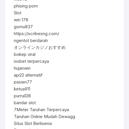
phising porn
Slot
win 178
gomu837
https://scribesng.com/
ngentot berdarah
オンラインカジノおすすめ
bokep viral
iosbet terpercaya
hujanwin
api22 alternatif
pasien77
ketua911
puma128
bandar slot
7Meter Taruhan Terpercaya
Taruhan Online Mudah Dewagg
Situs Slot Berlisensi