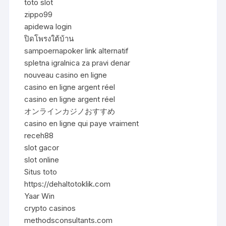
toto slot
zippo99
apidewa login
ปิดโพรงใต้บ้าน
sampoernapoker link alternatif
spletna igralnica za pravi denar
nouveau casino en ligne
casino en ligne argent réel
casino en ligne argent réel
オンラインカジノおすすめ
casino en ligne qui paye vraiment
receh88
slot gacor
slot online
Situs toto
https://dehaltotoklik.com
Yaar Win
crypto casinos
methodsconsultants.com