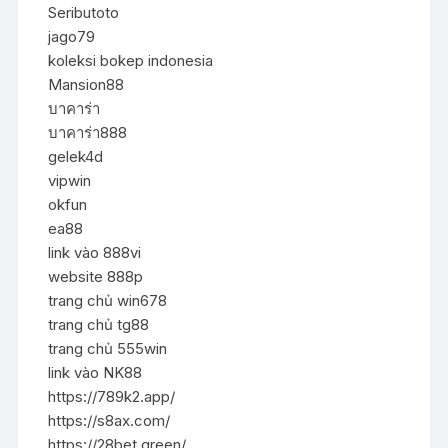
Seributoto
jago79
koleksi bokep indonesia
Mansion88
บาคาร่า
บาคาร่า888
gelek4d
vipwin
okfun
ea88
link vào 888vi
website 888p
trang chủ win678
trang chủ tg88
trang chủ 555win
link vào NK88
https://789k2.app/
https://s8ax.com/
https://28bet.green/