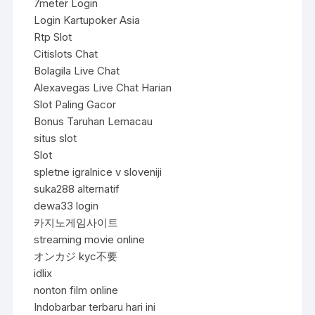
7meter Login
Login Kartupoker Asia
Rtp Slot
Citislots Chat
Bolagila Live Chat
Alexavegas Live Chat Harian
Slot Paling Gacor
Bonus Taruhan Lemacau
situs slot
Slot
spletne igralnice v sloveniji
suka288 alternatif
dewa33 login
카지노게임사이트
streaming movie online
オンカジ kyc不要
idlix
nonton film online
Indobarbar terbaru hari ini