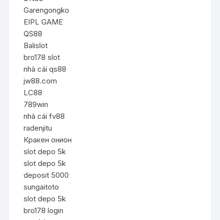
Garengongko
EIPL GAME
QS88
Balislot
bro178 slot
nhà cái qs88
jw88.com
LC88
789win
nhà cái fv88
radenjitu
Кракен онион
slot depo 5k
slot depo 5k
deposit 5000
sungaitoto
slot depo 5k
bro178 login