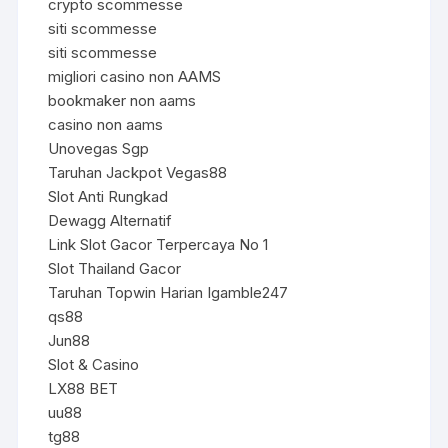
crypto scommesse
siti scommesse
siti scommesse
migliori casino non AAMS
bookmaker non aams
casino non aams
Unovegas Sgp
Taruhan Jackpot Vegas88
Slot Anti Rungkad
Dewagg Alternatif
Link Slot Gacor Terpercaya No 1
Slot Thailand Gacor
Taruhan Topwin Harian Igamble247
qs88
Jun88
Slot & Casino
LX88 BET
uu88
tg88