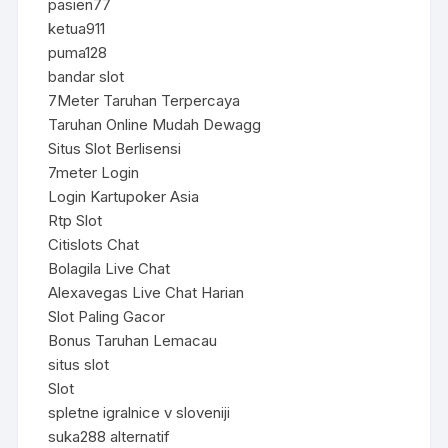
pasien77
ketua911
puma128
bandar slot
7Meter Taruhan Terpercaya
Taruhan Online Mudah Dewagg
Situs Slot Berlisensi
7meter Login
Login Kartupoker Asia
Rtp Slot
Citislots Chat
Bolagila Live Chat
Alexavegas Live Chat Harian
Slot Paling Gacor
Bonus Taruhan Lemacau
situs slot
Slot
spletne igralnice v sloveniji
suka288 alternatif