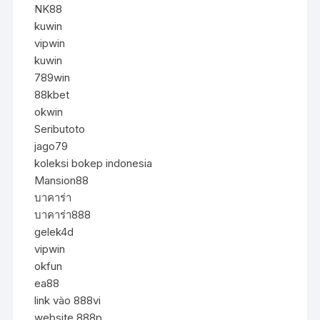
NK88
kuwin
vipwin
kuwin
789win
88kbet
okwin
Seributoto
jago79
koleksi bokep indonesia
Mansion88
บาคาร่า
บาคาร่า888
gelek4d
vipwin
okfun
ea88
link vào 888vi
website 888p