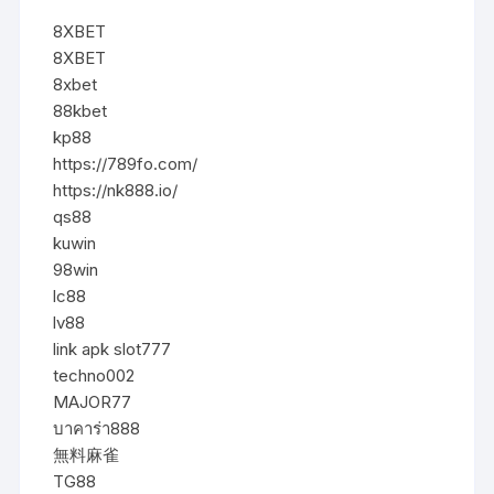
8XBET
8XBET
8xbet
88kbet
kp88
https://789fo.com/
https://nk888.io/
qs88
kuwin
98win
lc88
lv88
link apk slot777
techno002
MAJOR77
บาคาร่า888
無料麻雀
TG88