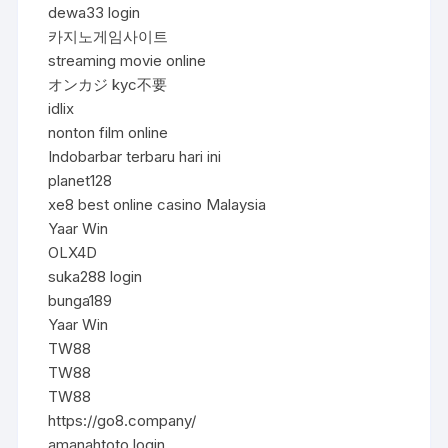
dewa33 login
카지노게임사이트
streaming movie online
オンカジ kyc不要
idlix
nonton film online
Indobarbar terbaru hari ini
planet128
xe8 best online casino Malaysia
Yaar Win
OLX4D
suka288 login
bunga189
Yaar Win
TW88
TW88
TW88
https://go8.company/
amanahtoto login