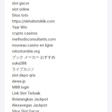
slot gacor
slot online
Situs toto
https://dehaltotoklik.com
Yaar Win
crypto casinos
methodsconsultants.com
nouveau casino en ligne
robotrumble.org
ブック メーカー おすすめ
suka288
ライブカジノ
slot depo qris
dewa jp
M88 login
Link Slot Terbaik
Bolatangkas Jackpot
Alexavegas Jackpot
Situs Slot Gacor