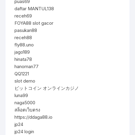
puas69
daftar MANTUL138
receh69
FOYA88 slot gacor
pasukan88
receh88
fly88.uno
jago189
hinata78
hanoman77
QQ1221
slot demo
ビットコイン オンラインカジノ
luna99
naga5000
สล็อตเว็บตรง
https://ddaga88.io
jp24
jp24 login