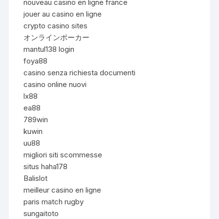
nouveau casino en ligne france
jouer au casino en ligne
crypto casino sites
オンラインポーカー
mantul138 login
foya88
casino senza richiesta documenti
casino online nuovi
lx88
ea88
789win
kuwin
uu88
migliori siti scommesse
situs haha178
Balislot
meilleur casino en ligne
paris match rugby
sungaitoto