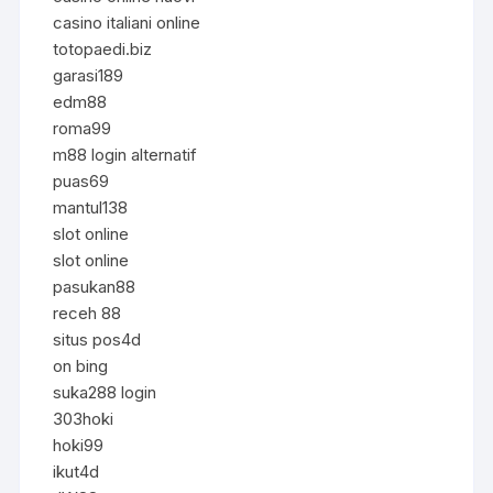
casino italiani online
totopaedi.biz
garasi189
edm88
roma99
m88 login alternatif
puas69
mantul138
slot online
slot online
pasukan88
receh 88
situs pos4d
on bing
suka288 login
303hoki
hoki99
ikut4d