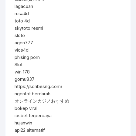
lagacuan
rusa4d
toto 4d
skytoto resmi
sloto
agen777
vios4d
phising porn
Slot
win 178
gomu837
https://scribesng.com/
ngentot berdarah
オンラインカジノおすすめ
bokep viral
iosbet terpercaya
hujanwin
api22 alternatif