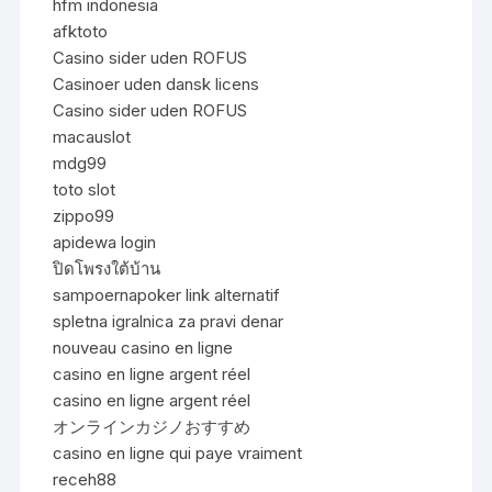
hfm indonesia
afktoto
Casino sider uden ROFUS
Casinoer uden dansk licens
Casino sider uden ROFUS
macauslot
mdg99
toto slot
zippo99
apidewa login
ปิดโพรงใต้บ้าน
sampoernapoker link alternatif
spletna igralnica za pravi denar
nouveau casino en ligne
casino en ligne argent réel
casino en ligne argent réel
オンラインカジノおすすめ
casino en ligne qui paye vraiment
receh88