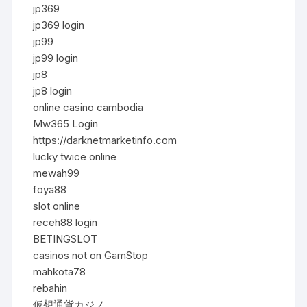
jp369
jp369 login
jp99
jp99 login
jp8
jp8 login
online casino cambodia
Mw365 Login
https://darknetmarketinfo.com
lucky twice online
mewah99
foya88
slot online
receh88 login
BETINGSLOT
casinos not on GamStop
mahkota78
rebahin
仮想通貨カジノ