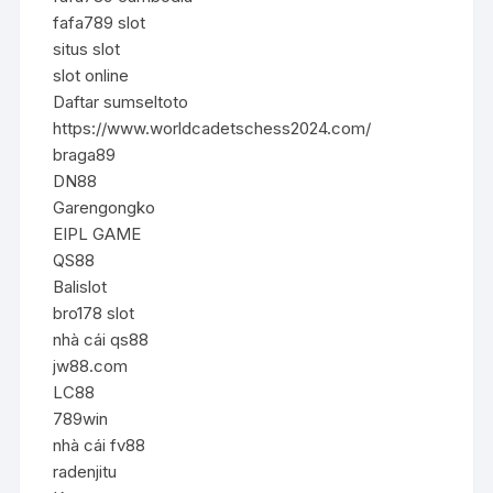
fafa789 slot
situs slot
slot online
Daftar sumseltoto
https://www.worldcadetschess2024.com/
braga89
DN88
Garengongko
EIPL GAME
QS88
Balislot
bro178 slot
nhà cái qs88
jw88.com
LC88
789win
nhà cái fv88
radenjitu