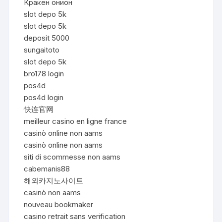
Кракен онион
slot depo 5k
slot depo 5k
deposit 5000
sungaitoto
slot depo 5k
bro178 login
pos4d
pos4d login
快连官网
meilleur casino en ligne france
casinò online non aams
casinò online non aams
siti di scommesse non aams
cabemanis88
해외카지노사이트
casinò non aams
nouveau bookmaker
casino retrait sans verification