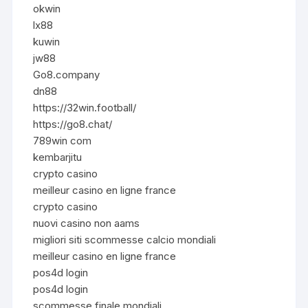
okwin
lx88
kuwin
jw88
Go8.company
dn88
https://32win.football/
https://go8.chat/
789win com
kembarjitu
crypto casino
meilleur casino en ligne france
crypto casino
nuovi casino non aams
migliori siti scommesse calcio mondiali
meilleur casino en ligne france
pos4d login
pos4d login
scommesse finale mondiali