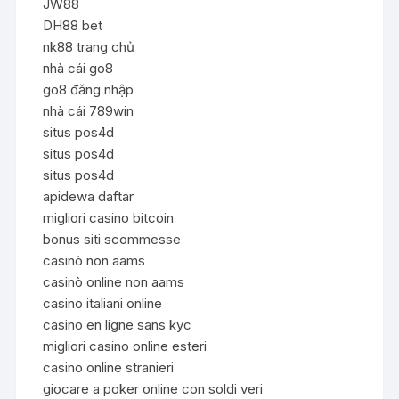
JW88
DH88 bet
nk88 trang chủ
nhà cái go8
go8 đăng nhập
nhà cái 789win
situs pos4d
situs pos4d
situs pos4d
apidewa daftar
migliori casino bitcoin
bonus siti scommesse
casinò non aams
casinò online non aams
casino italiani online
casino en ligne sans kyc
migliori casino online esteri
casino online stranieri
giocare a poker online con soldi veri