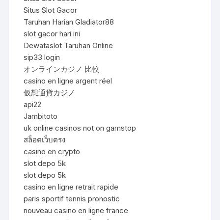
Situs Slot Gacor
Taruhan Harian Gladiator88
slot gacor hari ini
Dewataslot Taruhan Online
sip33 login
オンラインカジノ 比較
casino en ligne argent réel
仮想通貨カジノ
api22
Jambitoto
uk online casinos not on gamstop
สล็อตเว็บตรง
casino en crypto
slot depo 5k
slot depo 5k
casino en ligne retrait rapide
paris sportif tennis pronostic
nouveau casino en ligne france