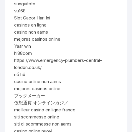
sungaitoto
vu168
Slot Gacor Hari Ini
casinos en ligne
casino non aams
mejores casinos online
Yaar win
hi88com
https://www.emergency-plumbers-central-
london.co.uk/
nổ hũ
casinò online non aams
mejores casinos online
ブックメーカー
仮想通貨 オンラインカジノ
meilleur casino en ligne france
siti scommesse online
siti di scommesse non aams
casino online nuovi