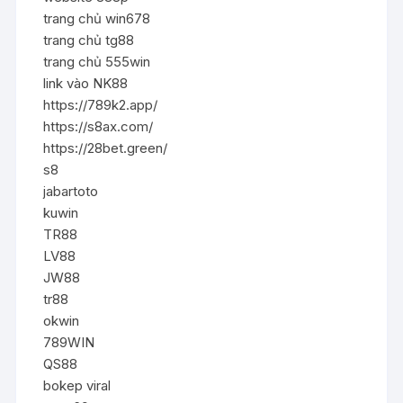
trang chủ win678
trang chủ tg88
trang chủ 555win
link vào NK88
https://789k2.app/
https://s8ax.com/
https://28bet.green/
s8
jabartoto
kuwin
TR88
LV88
JW88
tr88
okwin
789WIN
QS88
bokep viral