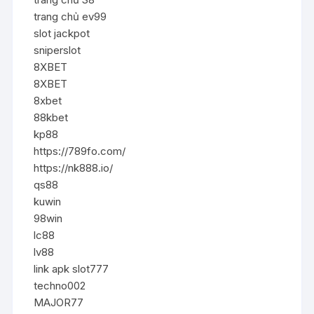
trang chủ ev99
slot jackpot
sniperslot
8XBET
8XBET
8xbet
88kbet
kp88
https://789fo.com/
https://nk888.io/
qs88
kuwin
98win
lc88
lv88
link apk slot777
techno002
MAJOR77