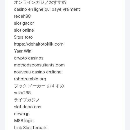
オンラインカジノおすすめ
casino en ligne qui paye vraiment
receh88
slot gacor
slot online
Situs toto
https://dehaltotoklik.com
Yaar Win
crypto casinos
methodsconsultants.com
nouveau casino en ligne
robotrumble.org
ブック メーカー おすすめ
suka288
ライブカジノ
slot depo qris
dewa jp
M88 login
Link Slot Terbaik