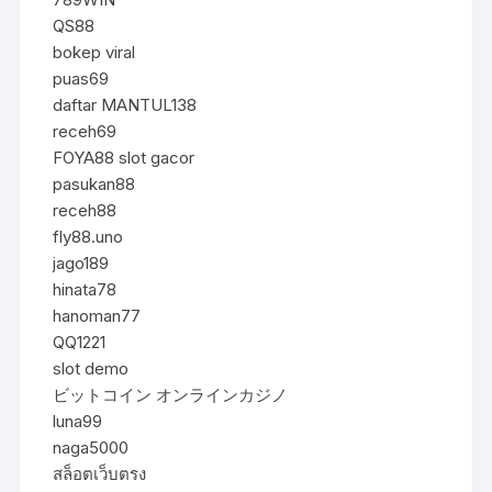
QS88
bokep viral
puas69
daftar MANTUL138
receh69
FOYA88 slot gacor
pasukan88
receh88
fly88.uno
jago189
hinata78
hanoman77
QQ1221
slot demo
ビットコイン オンラインカジノ
luna99
naga5000
สล็อตเว็บตรง