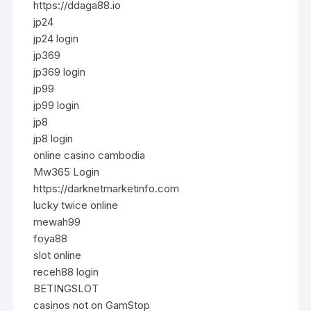
https://ddaga88.io
jp24
jp24 login
jp369
jp369 login
jp99
jp99 login
jp8
jp8 login
online casino cambodia
Mw365 Login
https://darknetmarketinfo.com
lucky twice online
mewah99
foya88
slot online
receh88 login
BETINGSLOT
casinos not on GamStop