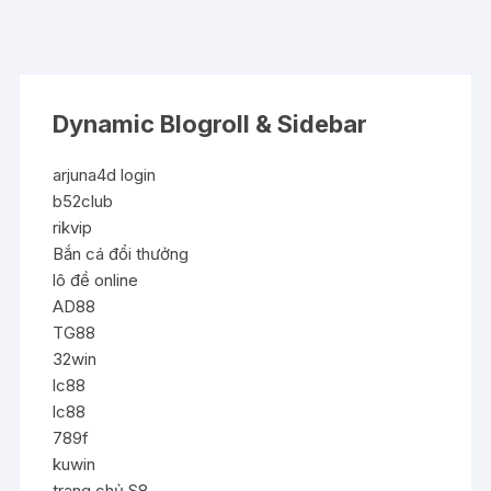
Dynamic Blogroll & Sidebar
arjuna4d login
b52club
rikvip
Bắn cá đổi thưởng
lô đề online
AD88
TG88
32win
lc88
lc88
789f
kuwin
trang chủ S8