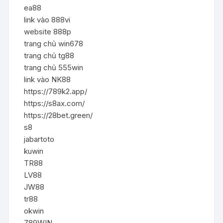
ea88
link vào 888vi
website 888p
trang chủ win678
trang chủ tg88
trang chủ 555win
link vào NK88
https://789k2.app/
https://s8ax.com/
https://28bet.green/
s8
jabartoto
kuwin
TR88
LV88
JW88
tr88
okwin
789WIN