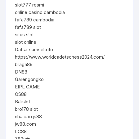
slot777 resmi
online casino cambodia
fafa789 cambodia
fafa789 slot
situs slot
slot online
Daftar sumseltoto
https://www.worldcadetschess2024.com/
braga89
DN88
Garengongko
EIPL GAME
QS88
Balislot
bro178 slot
nhà cái qs88
jw88.com
LC88
789win