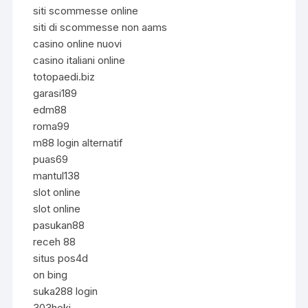
siti scommesse online
siti di scommesse non aams
casino online nuovi
casino italiani online
totopaedi.biz
garasi189
edm88
roma99
m88 login alternatif
puas69
mantul138
slot online
slot online
pasukan88
receh 88
situs pos4d
on bing
suka288 login
303hoki