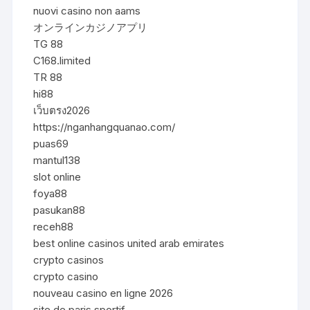
nuovi casino non aams
オンラインカジノアプリ
TG 88
C168.limited
TR 88
hi88
เว็บตรง2026
https://nganhangquanao.com/
puas69
mantul138
slot online
foya88
pasukan88
receh88
best online casinos united arab emirates
crypto casinos
crypto casino
nouveau casino en ligne 2026
site de paris sportif