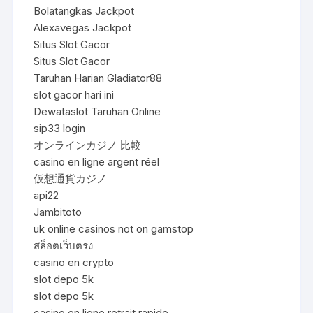
Bolatangkas Jackpot
Alexavegas Jackpot
Situs Slot Gacor
Situs Slot Gacor
Taruhan Harian Gladiator88
slot gacor hari ini
Dewataslot Taruhan Online
sip33 login
オンラインカジノ 比較
casino en ligne argent réel
仮想通貨カジノ
api22
Jambitoto
uk online casinos not on gamstop
สล็อตเว็บตรง
casino en crypto
slot depo 5k
slot depo 5k
casino en ligne retrait rapide