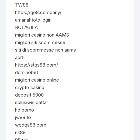
TW88
https://go8.company/
amanahtoto login
BOLAGILA
migliori casino non AAMS
migliori siti scommesse
siti di scommesse non aams
api11
https://stqs88.com/
dominobet
migliori casino online
crypto casino
deposit 5000
solusiwin daftar
hd porno
jw88.to
wedqs88.com
nk88
98win