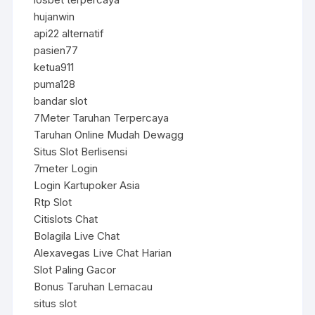
hujanwin
api22 alternatif
pasien77
ketua911
puma128
bandar slot
7Meter Taruhan Terpercaya
Taruhan Online Mudah Dewagg
Situs Slot Berlisensi
7meter Login
Login Kartupoker Asia
Rtp Slot
Citislots Chat
Bolagila Live Chat
Alexavegas Live Chat Harian
Slot Paling Gacor
Bonus Taruhan Lemacau
situs slot