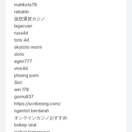
mahkota78
rebahin
仮想通貨カジノ
lagacuan
rusa4d
toto 4d
skytoto resmi
sloto
agen777
vios4d
phising porn
Slot
win 178
gomu837
https://scribesng.com/
ngentot berdarah
オンラインカジノおすすめ
bokep viral
iosbet terpercaya