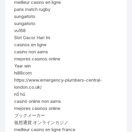
meilleur casino en ligne
paris match rugby
sungaitoto
sungaitoto
vu168
Slot Gacor Hari Ini
casinos en ligne
casino non aams
mejores casinos online
Yaar win
hi88com
https://www.emergency-plumbers-central-
london.co.uk/
nổ hũ
casinò online non aams
mejores casinos online
ブックメーカー
仮想通貨 オンラインカジノ
meilleur casino en ligne france