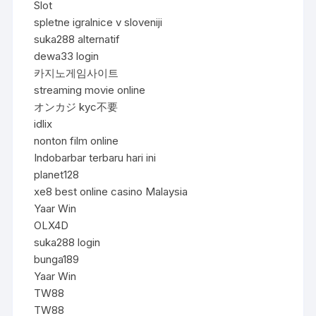
Slot
spletne igralnice v sloveniji
suka288 alternatif
dewa33 login
카지노게임사이트
streaming movie online
オンカジ kyc不要
idlix
nonton film online
Indobarbar terbaru hari ini
planet128
xe8 best online casino Malaysia
Yaar Win
OLX4D
suka288 login
bunga189
Yaar Win
TW88
TW88