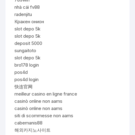
nhà cái fv88
radenjitu
Кракен онион
slot depo 5k
slot depo 5k
deposit 5000
sungaitoto
slot depo 5k
bro178 login
pos4d
pos4d login
快连官网
meilleur casino en ligne france
casinò online non aams
casinò online non aams
siti di scommesse non aams
cabemanis88
해외카지노사이트