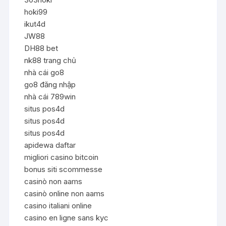
hoki99
ikut4d
JW88
DH88 bet
nk88 trang chủ
nhà cái go8
go8 đăng nhập
nhà cái 789win
situs pos4d
situs pos4d
situs pos4d
apidewa daftar
migliori casino bitcoin
bonus siti scommesse
casinò non aams
casinò online non aams
casino italiani online
casino en ligne sans kyc