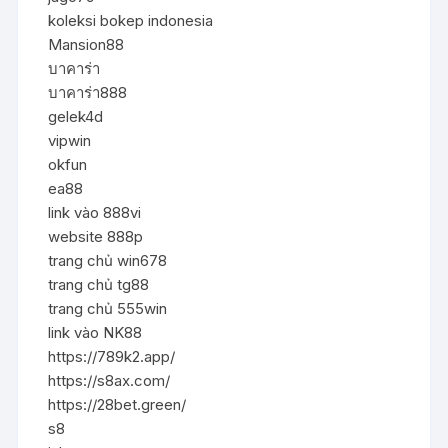
koleksi bokep indonesia
Mansion88
บาคาร่า
บาคาร่า888
gelek4d
vipwin
okfun
ea88
link vào 888vi
website 888p
trang chủ win678
trang chủ tg88
trang chủ 555win
link vào NK88
https://789k2.app/
https://s8ax.com/
https://28bet.green/
s8