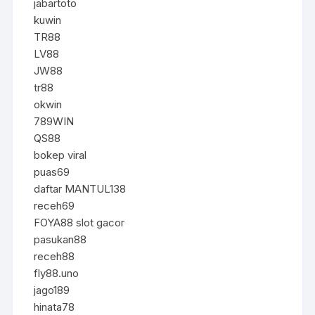
jabartoto
kuwin
TR88
LV88
JW88
tr88
okwin
789WIN
QS88
bokep viral
puas69
daftar MANTUL138
receh69
FOYA88 slot gacor
pasukan88
receh88
fly88.uno
jago189
hinata78