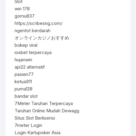
Slot
win 178
gomu837
https://scribesng.com/
ngentot berdarah
オンラインカジノおすすめ
bokep viral
iosbet terpercaya
hujanwin
api22 alternatif
pasien77
ketua911
puma128
bandar slot
7Meter Taruhan Terpercaya
Taruhan Online Mudah Dewagg
Situs Slot Berlisensi
7meter Login
Login Kartupoker Asia