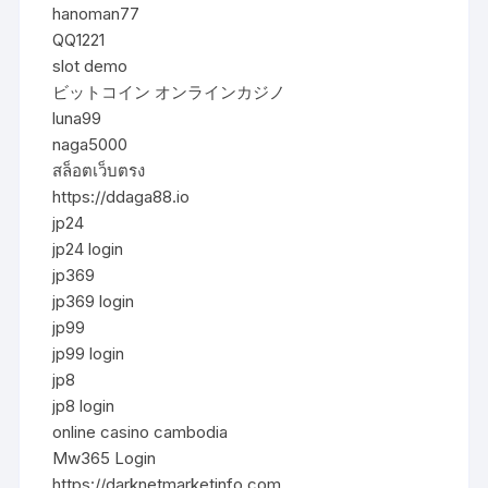
hanoman77
QQ1221
slot demo
ビットコイン オンラインカジノ
luna99
naga5000
สล็อตเว็บตรง
https://ddaga88.io
jp24
jp24 login
jp369
jp369 login
jp99
jp99 login
jp8
jp8 login
online casino cambodia
Mw365 Login
https://darknetmarketinfo.com