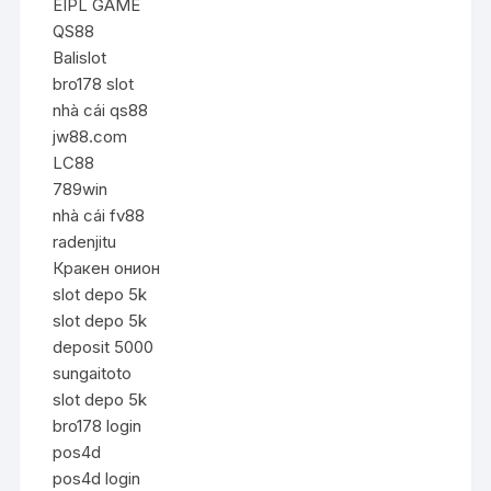
EIPL GAME
QS88
Balislot
bro178 slot
nhà cái qs88
jw88.com
LC88
789win
nhà cái fv88
radenjitu
Кракен онион
slot depo 5k
slot depo 5k
deposit 5000
sungaitoto
slot depo 5k
bro178 login
pos4d
pos4d login