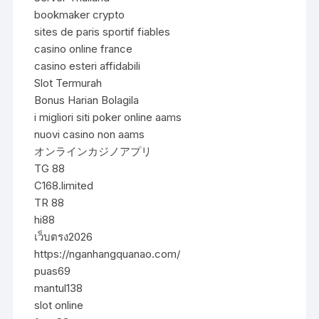
bookmaker crypto
sites de paris sportif fiables
casino online france
casino esteri affidabili
Slot Termurah
Bonus Harian Bolagila
i migliori siti poker online aams
nuovi casino non aams
オンラインカジノアプリ
TG 88
C168.limited
TR 88
hi88
เว็บตรง2026
https://nganhangquanao.com/
puas69
mantul138
slot online