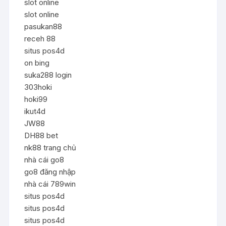
slot online
slot online
pasukan88
receh 88
situs pos4d
on bing
suka288 login
303hoki
hoki99
ikut4d
JW88
DH88 bet
nk88 trang chủ
nhà cái go8
go8 đăng nhập
nhà cái 789win
situs pos4d
situs pos4d
situs pos4d