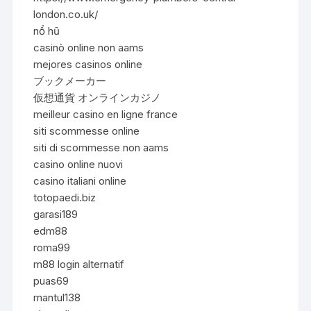
london.co.uk/
nổ hũ
casinò online non aams
mejores casinos online
ブックメーカー
仮想通貨 オンラインカジノ
meilleur casino en ligne france
siti scommesse online
siti di scommesse non aams
casino online nuovi
casino italiani online
totopaedi.biz
garasi189
edm88
roma99
m88 login alternatif
puas69
mantul138