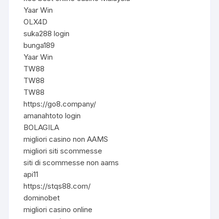
Yaar Win
OLX4D
suka288 login
bunga189
Yaar Win
TW88
TW88
TW88
https://go8.company/
amanahtoto login
BOLAGILA
migliori casino non AAMS
migliori siti scommesse
siti di scommesse non aams
api11
https://stqs88.com/
dominobet
migliori casino online