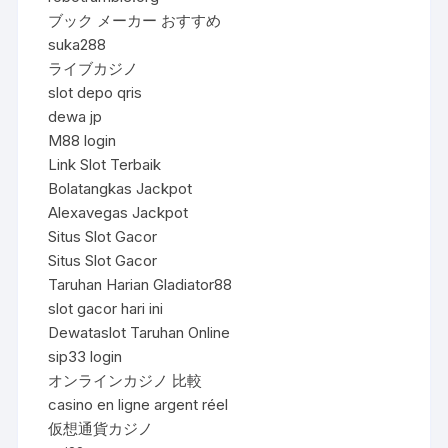
ブック メーカー おすすめ
suka288
ライブカジノ
slot depo qris
dewa jp
M88 login
Link Slot Terbaik
Bolatangkas Jackpot
Alexavegas Jackpot
Situs Slot Gacor
Situs Slot Gacor
Taruhan Harian Gladiator88
slot gacor hari ini
Dewataslot Taruhan Online
sip33 login
オンラインカジノ 比較
casino en ligne argent réel
仮想通貨カジノ