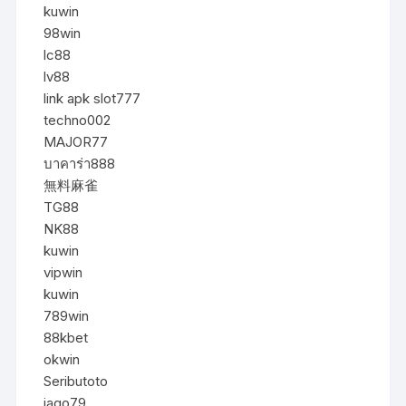
kuwin
98win
lc88
lv88
link apk slot777
techno002
MAJOR77
บาคาร่า888
無料麻雀
TG88
NK88
kuwin
vipwin
kuwin
789win
88kbet
okwin
Seributoto
jago79