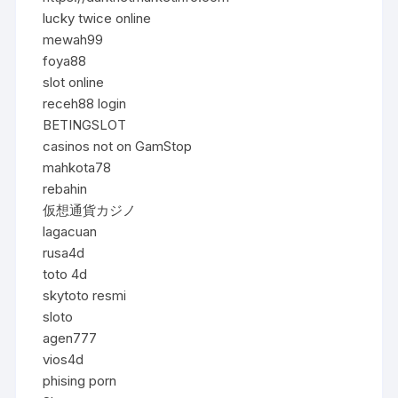
lucky twice online
mewah99
foya88
slot online
receh88 login
BETINGSLOT
casinos not on GamStop
mahkota78
rebahin
仮想通貨カジノ
lagacuan
rusa4d
toto 4d
skytoto resmi
sloto
agen777
vios4d
phising porn