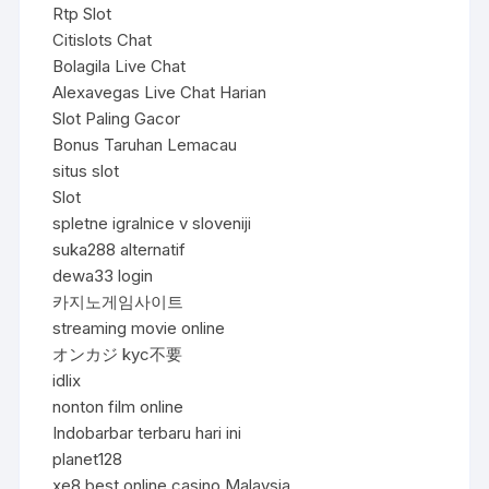
Rtp Slot
Citislots Chat
Bolagila Live Chat
Alexavegas Live Chat Harian
Slot Paling Gacor
Bonus Taruhan Lemacau
situs slot
Slot
spletne igralnice v sloveniji
suka288 alternatif
dewa33 login
카지노게임사이트
streaming movie online
オンカジ kyc不要
idlix
nonton film online
Indobarbar terbaru hari ini
planet128
xe8 best online casino Malaysia