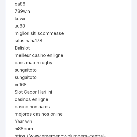
ea88
789win
kuwin
uu88
migliori siti scommesse
situs haha178
Balislot
meilleur casino en ligne
paris match rugby
sungaitoto
sungaitoto
vu168
Slot Gacor Hari Ini
casinos en ligne
casino non aams
mejores casinos online
Yaar win
hi88com
https://www.emergency-plumbers-central-