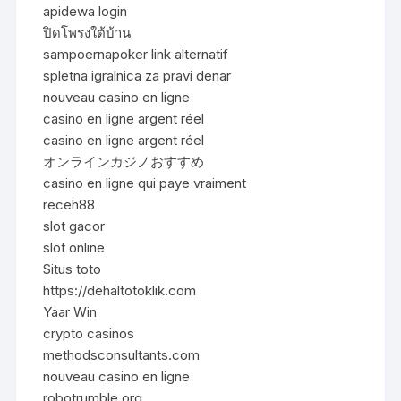
apidewa login
ปิดโพรงใต้บ้าน
sampoernapoker link alternatif
spletna igralnica za pravi denar
nouveau casino en ligne
casino en ligne argent réel
casino en ligne argent réel
オンラインカジノおすすめ
casino en ligne qui paye vraiment
receh88
slot gacor
slot online
Situs toto
https://dehaltotoklik.com
Yaar Win
crypto casinos
methodsconsultants.com
nouveau casino en ligne
robotrumble.org