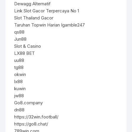
Dewagg Alternatif
Link Slot Gacor Terpercaya No 1
Slot Thailand Gacor
Taruhan Topwin Harian Igamble247
qs88
Jun88
Slot & Casino
LX88 BET
uu88
tg88
okwin
lx88
kuwin
jw88
Go8.company
dn88
https://32win.football/
https://go8.chat/
789win com