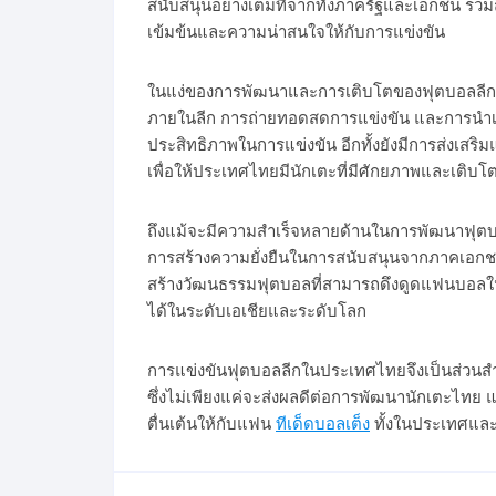
สนับสนุนอย่างเต็มที่จากทั้งภาครัฐและเอกชน รวมถึ
เข้มข้นและความน่าสนใจให้กับการแข่งขัน
ในแง่ของการพัฒนาและการเติบโตของฟุตบอลลีกใน
ภายในลีก การถ่ายทอดสดการแข่งขัน และการนำเทคโ
ประสิทธิภาพในการแข่งขัน อีกทั้งยังมีการส่ง
เพื่อให้ประเทศไทยมีนักเตะที่มีศักยภาพและเติบ
ถึงแม้จะมีความสำเร็จหลายด้านในการพัฒนาฟุตบอล
การสร้างความยั่งยืนในการสนับสนุนจากภาคเอก
สร้างวัฒนธรรมฟุตบอลที่สามารถดึงดูดแฟนบอลใน
ได้ในระดับเอเชียและระดับโลก
การแข่งขันฟุตบอลลีกในประเทศไทยจึงเป็นส่วน
ซึ่งไม่เพียงแค่จะส่งผลดีต่อการพัฒนานักเตะไท
ตื่นเต้นให้กับแฟน
ทีเด็ดบอลเต็ง
ทั้งในประเทศแล