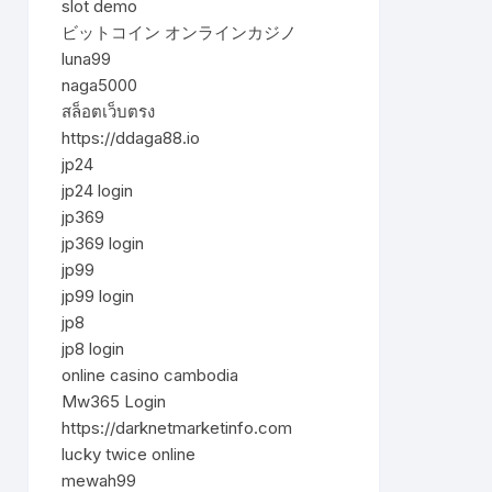
slot demo
ビットコイン オンラインカジノ
luna99
naga5000
สล็อตเว็บตรง
https://ddaga88.io
jp24
jp24 login
jp369
jp369 login
jp99
jp99 login
jp8
jp8 login
online casino cambodia
Mw365 Login
https://darknetmarketinfo.com
lucky twice online
mewah99