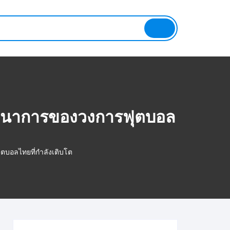
ฒนาการของวงการฟุตบอล
บอลไทยที่กำลังเติบโต