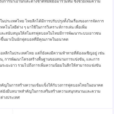
งการนำเอานักเตะต่างชาติที่มีฝีมือมาร่วมทีม ซึ่งช่วยเพิ่มความ
ประเทศไทย ไทยลีกได้มีการปรับปรุงทั้งในเรื่องของการจัดการ
นโลยีต่าง ๆ มาใช้ในการวิเคราะห์การเล่น เพื่อเพิ่ม
เสริมและสนับสนุนให้สโมสรฟุตบอลในไทยมีการพัฒนาระบบเยาวชน
โตขึ้นมาเป็นนักฟุตบอลที่มีคุณภาพในอนาคต
ลีกในประเทศไทย แต่ก็ยังคงมีความท้าทายที่ต้องเผชิญอยู่ เช่น
ชน, การพัฒนาโครงสร้างพื้นฐานของสนามการแข่งขัน, และการ
ระยะยาว รวมไปถึงการเพิ่มความนิยมในลีกให้สามารถแข่งขัน
สำคัญในการสร้างความเข้มแข็งให้กับวงการฟุตบอลไทยในอนาคต
ย แต่ยังมีบทบาทสำคัญในการเสริมสร้างความสนุกสนานและความ
ะต่างประเทศ