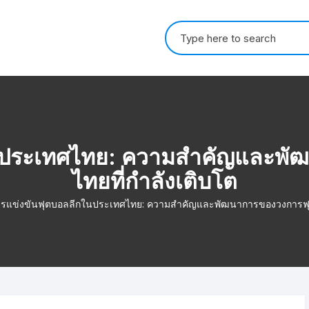
Search for:
ในประเทศไทย: ความสำคัญและพั
ไทยที่กำลังเติบโต
รแข่งขันฟุตบอลลีกในประเทศไทย: ความสำคัญและพัฒนาการของวงการฟุต