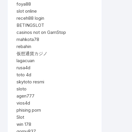
foya88
slot online
receh88 login
BETINGSLOT
casinos not on GamStop
mahkota78
rebahin
仮想通貨カジノ
lagacuan
rusa4d
toto 4d
skytoto resmi
sloto
agen777
vios4d
phising porn
Slot
win 178
gomu837