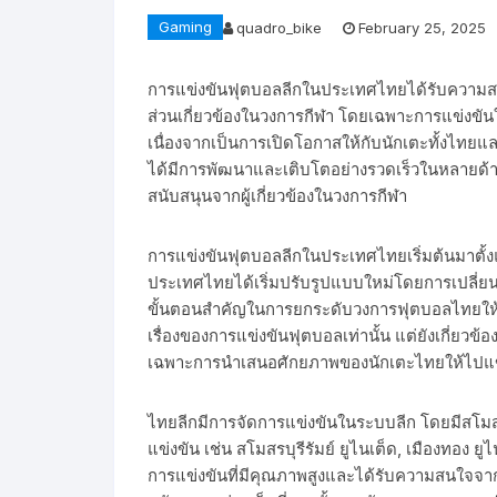
Gaming
quadro_bike
February 25, 2025
การแข่งขันฟุตบอลลีกในประเทศไทยได้รับความสนใ
ส่วนเกี่ยวข้องในวงการกีฬา โดยเฉพาะการแข่งขั
เนื่องจากเป็นการเปิดโอกาสให้กับนักเตะทั้งไทยแ
ได้มีการพัฒนาและเติบโตอย่างรวดเร็วในหลายด้าน
สนับสนุนจากผู้เกี่ยวข้องในวงการกีฬา
การแข่งขันฟุตบอลลีกในประเทศไทยเริ่มต้นมาตั้ง
ประเทศไทยได้เริ่มปรับรูปแบบใหม่โดยการเปลี่ยนชื
ขั้นตอนสำคัญในการยกระดับวงการฟุตบอลไทยให้ก้
เรื่องของการแข่งขันฟุตบอลเท่านั้น แต่ยังเกี่ยว
เฉพาะการนำเสนอศักยภาพของนักเตะไทยให้ไปแข
ไทยลีกมีการจัดการแข่งขันในระบบลีก โดยมีสโมสร
แข่งขัน เช่น สโมสรบุรีรัมย์ ยูไนเต็ด, เมืองทอง ยู
การแข่งขันที่มีคุณภาพสูงและได้รับความสนใจจา