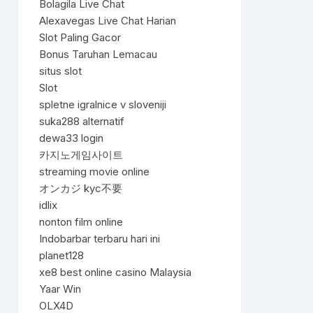
Bolagila Live Chat
Alexavegas Live Chat Harian
Slot Paling Gacor
Bonus Taruhan Lemacau
situs slot
Slot
spletne igralnice v sloveniji
suka288 alternatif
dewa33 login
카지노게임사이트
streaming movie online
オンカジ kyc不要
idlix
nonton film online
Indobarbar terbaru hari ini
planet128
xe8 best online casino Malaysia
Yaar Win
OLX4D