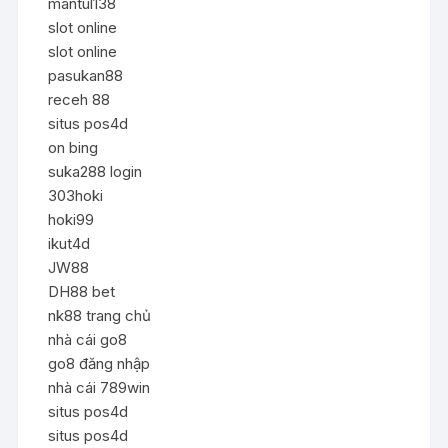
mantul138
slot online
slot online
pasukan88
receh 88
situs pos4d
on bing
suka288 login
303hoki
hoki99
ikut4d
JW88
DH88 bet
nk88 trang chủ
nhà cái go8
go8 đăng nhập
nhà cái 789win
situs pos4d
situs pos4d