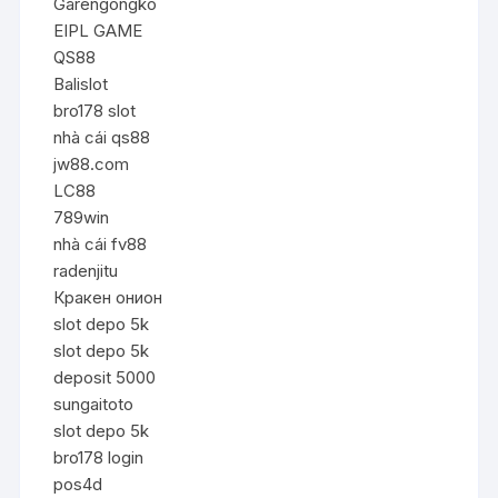
Garengongko
EIPL GAME
QS88
Balislot
bro178 slot
nhà cái qs88
jw88.com
LC88
789win
nhà cái fv88
radenjitu
Кракен онион
slot depo 5k
slot depo 5k
deposit 5000
sungaitoto
slot depo 5k
bro178 login
pos4d