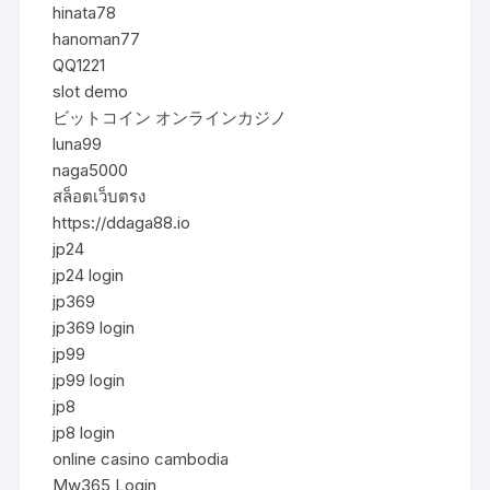
hinata78
hanoman77
QQ1221
slot demo
ビットコイン オンラインカジノ
luna99
naga5000
สล็อตเว็บตรง
https://ddaga88.io
jp24
jp24 login
jp369
jp369 login
jp99
jp99 login
jp8
jp8 login
online casino cambodia
Mw365 Login