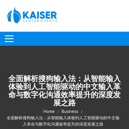
Skip to content
全面解析搜狗输入法：从智能输入
体验到人工智能驱动的中文输入革
命与数字化沟通效率提升的深度发
展之路
Home
Business
全面解析搜狗输入法：从智能输入体验到人工智能驱动的中文输
入革命与数字化沟通效率提升的深度发展之路