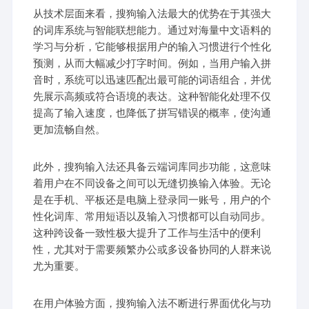
从技术层面来看，搜狗输入法最大的优势在于其强大
的词库系统与智能联想能力。通过对海量中文语料的
学习与分析，它能够根据用户的输入习惯进行个性化
预测，从而大幅减少打字时间。例如，当用户输入拼
音时，系统可以迅速匹配出最可能的词语组合，并优
先展示高频或符合语境的表达。这种智能化处理不仅
提高了输入速度，也降低了拼写错误的概率，使沟通
更加流畅自然。
此外，搜狗输入法还具备云端词库同步功能，这意味
着用户在不同设备之间可以无缝切换输入体验。无论
是在手机、平板还是电脑上登录同一账号，用户的个
性化词库、常用短语以及输入习惯都可以自动同步。
这种跨设备一致性极大提升了工作与生活中的便利
性，尤其对于需要频繁办公或多设备协同的人群来说
尤为重要。
在用户体验方面，搜狗输入法不断进行界面优化与功