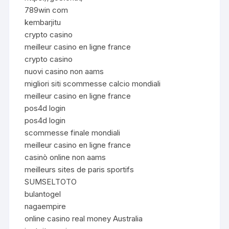
789win com
kembarjitu
crypto casino
meilleur casino en ligne france
crypto casino
nuovi casino non aams
migliori siti scommesse calcio mondiali
meilleur casino en ligne france
pos4d login
pos4d login
scommesse finale mondiali
meilleur casino en ligne france
casinò online non aams
meilleurs sites de paris sportifs
SUMSELTOTO
bulantogel
nagaempire
online casino real money Australia