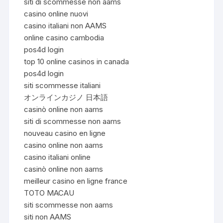
siti di scommesse non aams
casino online nuovi
casino italiani non AAMS
online casino cambodia
pos4d login
top 10 online casinos in canada
pos4d login
siti scommesse italiani
オンラインカジノ 日本語
casinò online non aams
siti di scommesse non aams
nouveau casino en ligne
casino online non aams
casino italiani online
casinò online non aams
meilleur casino en ligne france
TOTO MACAU
siti scommesse non aams
siti non AAMS