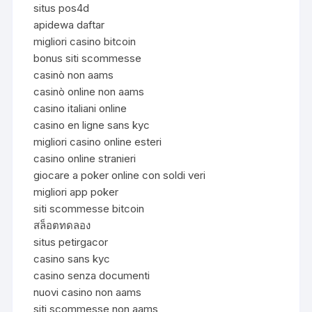
situs pos4d
apidewa daftar
migliori casino bitcoin
bonus siti scommesse
casinò non aams
casinò online non aams
casino italiani online
casino en ligne sans kyc
migliori casino online esteri
casino online stranieri
giocare a poker online con soldi veri
migliori app poker
siti scommesse bitcoin
สล็อตทดลอง
situs petirgacor
casino sans kyc
casino senza documenti
nuovi casino non aams
siti scommesse non aams