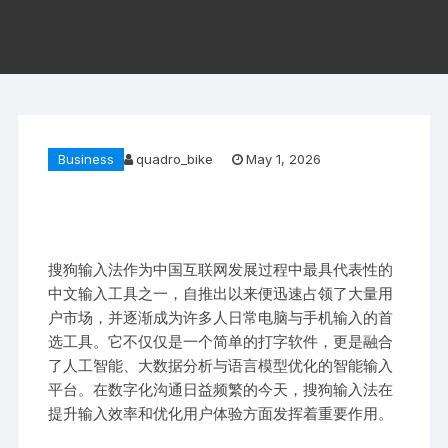
Business
quadro_bike
May 1, 2026
搜狗输入法作为中国互联网发展过程中最具代表性的
中文输入工具之一，自推出以来便迅速占领了大量用
户市场，并逐渐成为许多人日常电脑与手机输入的首
选工具。它不仅仅是一个简单的打字软件，更是融合
了人工智能、大数据分析与语言模型优化的智能输入
平台。在数字化沟通日益频繁的今天，搜狗输入法在
提升输入效率和优化用户体验方面发挥着重要作用。