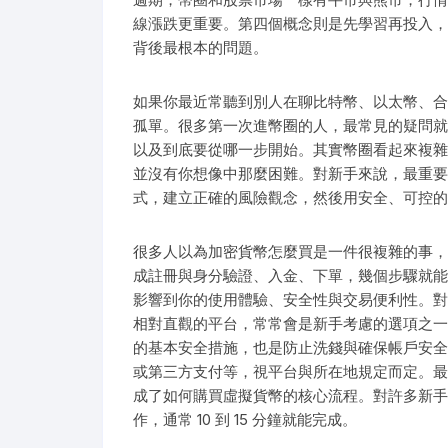
線漲跌更重要。第四個概念則是先學習再投入，
背後最根本的問題。
如果你最近常聽到別人在聊比特幣、以太幣、合
孤單。很多第一次進幣圈的人，最常見的疑問就
以及到底要從哪一步開始。其實幣圈看起來複雜
並沒有你想像中那麼困難。對新手來說，最重要
式，建立正確的風險觀念，然後用安全、可控的
很多人以為加密貨幣怎麼買是一件很複雜的事，
成註冊與身分驗證、入金、下單，幾個步驟就能
影響到你的使用體驗、安全性與交易便利性。對台
相對直觀的平台，常常會是新手考慮的選項之一。
的基本安全措施，也是防止洗錢與確保帳戶安全
或第三方支付等，視平台與所在地規定而定。最
成了如何購買虛擬貨幣的核心流程。對許多新手
作，通常 10 到 15 分鐘就能完成。