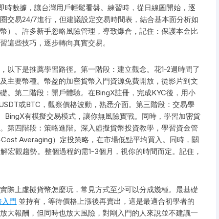
和即時數據，讓台灣用戶輕鬆看盤。練習時，從日線圖開始，逐
圈交易24/7進行，但建議設定交易時間表，結合基本面分析如
幣）。許多新手忽略風險管理，導致爆倉，記住：保護本金比
習這些技巧，逐步轉向真實交易。
，以下是推薦學習路徑。第一階段：建立觀念。花1-2週時間了
及主要幣種。幣盈的加密貨幣入門資源免費開放，從影片到文
。第二階段：開戶體驗。在BingX註冊，完成KYC後，用小
USDT或BTC，觀察價格波動，熟悉介面。第三階段：交易學
BingX有模擬交易模式，讓你無風險實戰。同時，學習加密貨
。第四階段：策略進階。深入虛擬貨幣投資教學，學習資金管
Cost Averaging）定投策略，在市場低點平均買入。同時，關
er大V，了解宏觀趨勢。整個過程約需1-3個月，視你的時間而定。記住，
實際上虛擬貨幣怎麼玩，常見方式至少可以分成幾種。最基礎
幣入門
並持有，等待價格上漲後再賣出，這是最適合初學者的
放大報酬，但同時也放大風險，對剛入門的人來說並不建議一