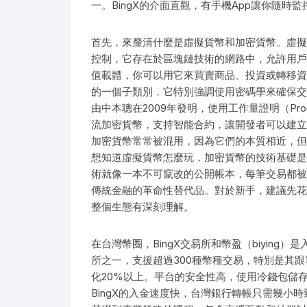
一。BingX的介面直觀，有手機App讓你隨
首先，來釐清什麼是虛擬貨幣和加密貨幣。虛擬
控制，它存在於區塊鏈技術的網路中，允許用戶
值載體，你可以用它來買賣商品、投資或轉移資
的一個子類別，它特別強調使用密碼學來確保交
由中本聰在2009年發明，使用工作量證明（Proo
流加密貨幣，支持智能合約，讓開發者可以建立
加密貨幣常常被混用，因為它們的本質相近，但
想知道虛擬貨幣怎麼玩，加密貨幣的技術基礎是
術就像一本不可竄改的公開帳本，每筆交易都被
傳統金融的革命性替代品。對於新手，建議先花
整個生態有深刻理解。
在台灣幣圈，BingX交易所和幣盈（biying）
所之一，支援超過300種幣種交易，特別是其
化20%以上。平台的安全性高，使用冷錢包儲
BingX的入金速度快，台灣銀行轉帳只需幾小