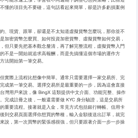
不懂的項目先不要碰，這句話看起來簡單，卻是許多虧損案例
約、現貨、跟單，卻還是不太知道虛擬貨幣怎麼玩，那你並不
是加密貨幣怎麼買、如何投資加密貨幣、虛擬貨幣如何交易，
，但只要先把基本觀念釐清，再了解完整流程，虛擬貨幣入門
的不是一開始就追求高報酬，而是先搞懂這個市場的運作方
方法開始第一筆交易。
但實際上流程比想像中簡單。通常只需要選擇一家交易所、完
完成第一筆交易。選擇交易所是最重要的一步，因為這會直接
灣用戶來說，像 BingX 這類提供中文介面、功能完整、操作
完成註冊之後，一般還需要做 KYC 身分驗證，這是交易所
的重要流程。接著就是入金，常見方式包括銀行轉帳、信用卡
後到交易頁面選擇你想買的幣種，輸入金額後送出訂單，就完
來說，第一次買幣的緊張感很強，但只要跟著介面一步一步操