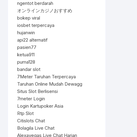
ngentot berdarah
オンラインカジノおすすめ
bokep viral
iosbet terpercaya
hujanwin
api22 alternatif
pasien77
ketua911
puma128
bandar slot
7Meter Taruhan Terpercaya
Taruhan Online Mudah Dewagg
Situs Slot Berlisensi
7meter Login
Login Kartupoker Asia
Rtp Slot
Citislots Chat
Bolagila Live Chat
Alexavegas Live Chat Harian