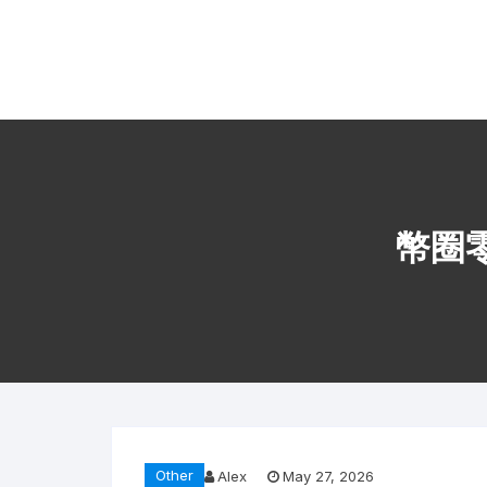
Skip to content
Kaiser Center Events
I Learned It By Watching online businesss!
幣圈
Other
Alex
May 27, 2026