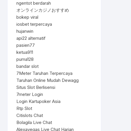
ngentot berdarah
オンラインカジノおすすめ
bokep viral
iosbet terpercaya
hujanwin
api22 alternatif
pasien77
ketua911
puma128
bandar slot
7Meter Taruhan Terpercaya
Taruhan Online Mudah Dewagg
Situs Slot Berlisensi
7meter Login
Login Kartupoker Asia
Rtp Slot
Citislots Chat
Bolagila Live Chat
Alexavegas Live Chat Harian