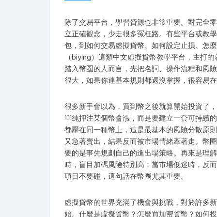
除了交易平台，學習資源也非常重要。對完全零
立正確觀念，少走很多冤枉路。有些平台或教學
包，到如何交易虛擬貨幣、如何設定止損、怎麼
（biying）這類中文虛擬貨幣教學平台，主
踏入幣圈的人而言，先把名詞、操作流程和風險
很大，如果你連基本規則都還沒掌握，很容易在
很多新手會以為，買到幣之後就算開始投資了，
單純押注某個幣會漲，而是要建立一套可持續的
都壓在同一種幣上，這是最基本的風險分散原則
又急著賣出，結果反而被市場情緒牽著走。幣圈
要的是事先規劃自己的進出場策略。再來是理解
時，盲目加碼風險特別高；當市場低迷時，反而
項目不要碰，這句話在幣圈尤其重要。
虛擬貨幣的世界充滿了機會與挑戰，對於許多新
始。什麼是虛擬貨幣？怎麼買加密貨幣？如何投