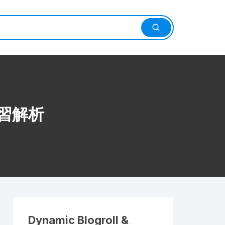
習解析
Dynamic Blogroll &