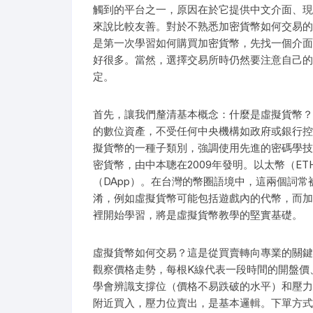
觸到的平台之一，原因在於它提供中文介面、現
來說比較友善。對於不熟悉加密貨幣如何交易的
是第一次學習如何購買加密貨幣，先找一個介面
好很多。當然，選擇交易所時仍然要注意自己的
定。
首先，讓我們釐清基本概念：什麼是虛擬貨幣？
的數位資產，不受任何中央機構如政府或銀行控
擬貨幣的一種子類別，強調使用先進的密碼學技
密貨幣，由中本聰在2009年發明。以太幣（E
（DApp）。在台灣的幣圈語境中，這兩個詞
淆，例如虛擬貨幣可能包括遊戲內的代幣，而加
裡開始學習，將是虛擬貨幣教學的堅實基礎。
虛擬貨幣如何交易？這是從買賣轉向專業的關鍵
觀察價格走勢，每根K線代表一段時間的開盤價
學會辨識支撐位（價格不易跌破的水平）和壓力
附近買入，壓力位賣出，是基本邏輯。下單方式