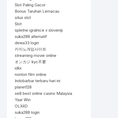
Slot Paling Gacor
Bonus Taruhan Lemacau
situs slot
Slot
spletne igralnice v sloveniji
suka288 alternatif
dewa33 login
카지노게임사이트
streaming movie online
オンカジ kyc不要
idlix
nonton film online
Indobarbar terbaru hari ini
planet128
xe8 best online casino Malaysia
Yaar Win
OLX4D
suka288 login