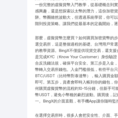
一份完整的虛擬貨幣入門教學，從基礎概念到實
感興趣，還是想探索以太幣的潛力，這份加密貨
阱。幣圈雖然波動大，但透過系統學習，你可以
階到投資策略。讓我們從最基本的定義開始，逐
那麼，虛擬貨幣怎麼買？如何購買加密貨幣的步
選交易所，這是整個過程的基礎。台灣用戶常選擇
的教學資源。BingX不僅提供現貨交易，還支
是完成KYC（Know Your Customer
合反洗錢法規，確保平台安全。第三步是入金，你
幣轉入交易所錢包。入金門檻很低，有些平台只
BTC/USDT（比特幣對泰達幣），輸入購買
即可。第五步，資產會即時入帳到你的錢包，你可
何購買虛擬貨幣的流程約10-15分鐘，但新手可
幣USDT，避免小幣種的劇烈波動。購買後，記
一。BingX的介面直觀，有手機App讓你隨
在選擇交易所時，很多人會把安全性、介面、手續