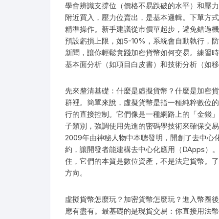
學會辨識支撐位（價格不易跌破的水平）和壓力
附近買入，壓力位賣出，是基本邏輯。下單方式
精準操作。新手建議從市價單起步，避免錯過機
預設虧損上限，如5-10%，系統會自動執行，
新聞，讓你輕鬆實踐加密貨幣如何交易。練習時
基本面分析（如項目白皮書）和技術分析（如移
先來釐清基礎：什麼是虛擬貨幣？什麼是加密貨
群裡。簡單來說，虛擬貨幣是指一種純粹數位的
行的直接控制。它們像是一種網路上的「金錢」
子類別，強調使用先進的密碼學技術來確保交易
2009年由神秘人物中本聰發明，開創了去中心
約，讓開發者能建構去中心化應用（DApps
住，它們的本質是數位資產，不是法定貨幣。了
方向。
虛擬貨幣怎麼玩？加密貨幣怎麼玩？進入幣圈後
應有盡有。最基礎的是現貨交易：你直接用法幣