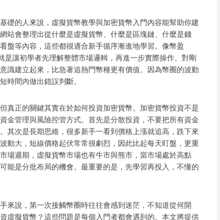
基礎的人來說，虛擬貨幣教學與加密貨幣入門內容能幫助你建
網站會整理出從什麼是虛擬貨幣、什麼是區塊鏈、什麼是錢
看盤等內容，這些都很適合新手循序漸進地學習。像幣盈
打的就是讓初學者先理解整體市場邏輯，再進一步實際操作。對剛
意識建立起來，比急著追熱門幣種更有價值。因為幣圈的波動
短時間內做出錯誤判斷。
但真正的關鍵其實在於如何投資加密貨幣。加密貨幣投資不是
資金管理與風險控管方式。首先是分散投資，不要把所有資金
。其次是長期思維，很多新手一看到價格上漲就追高，跌下來
波動大，短線價格起伏常常很劇烈，因此比起每天盯盤，更重
市場週期，虛擬貨幣市場也有牛市與熊市，當市場處於高點
可能是分批布局的機會。最重要的是，先學習再投入，不懂的
手來說，第一次接觸幣圈時往往會感到迷茫，不知道從何開
資虛擬貨幣？這些問題是每個入門者都會遇到的。本文將提供