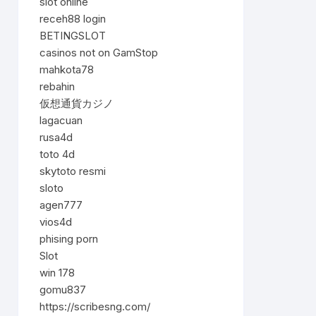
slot online
receh88 login
BETINGSLOT
casinos not on GamStop
mahkota78
rebahin
仮想通貨カジノ
lagacuan
rusa4d
toto 4d
skytoto resmi
sloto
agen777
vios4d
phising porn
Slot
win 178
gomu837
https://scribesng.com/