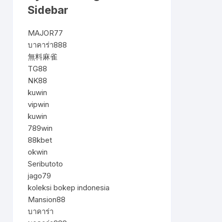
Sidebar
MAJOR77
บาคาร่า888
無料麻雀
TG88
NK88
kuwin
vipwin
kuwin
789win
88kbet
okwin
Seributoto
jago79
koleksi bokep indonesia
Mansion88
บาคาร่า