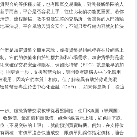
貨與合約等多種功能，也有跟單交易機制，對剛接觸幣圈的人
新手而言，平台是否容易上手，往往比花俏功能更重要。若你
清楚、流程順暢、教學資源完整的交易所，會讓你的入門體驗
地區法規、平台風險與資金安全，不能只看行銷內容就匆忙決
什麼是加密貨幣？簡單來說，虛擬貨幣是指純粹存在於網路上
制。它們的價值來自於社群共識和市場需求。加密貨幣則是虛
術來確保交易安全和隱私，例如比特幣（BTC）就是最早的加
TH）則更進一步，支援智慧合約，讓開發者建構去中心化應用
常被混用，因為它們本質上相似。但了解差異有助於你避免混
密貨幣更專注於去中心化金融（DeFi）。如果你是新手，從這
一步。虛擬貨幣交易教學從看盤開始：使用K線圖（蠟燭圖）
、收盤價、最高價和最低價。綠色K線表示上漲，紅色則下跌。
位（不易突破的上限），就能預測買賣時機。例如，在支撐位
有兩種：市價單適合快速成交，限價單則讓你指定價格，適合