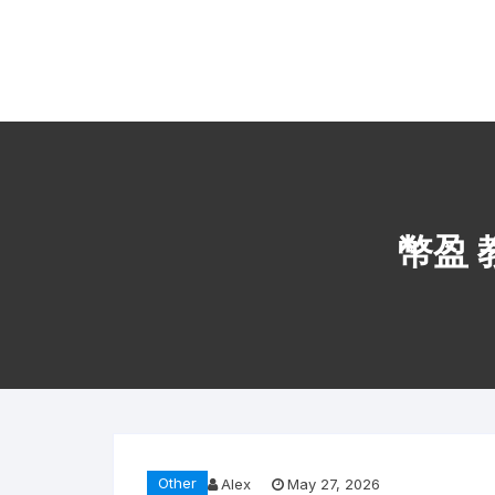
Skip to content
Kaiser Center Events
I Learned It By Watching online businesss!
幣盈
Other
Alex
May 27, 2026