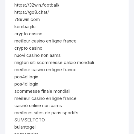
https://32win.football/
https://go8.chat/
789win com
kembarjitu
crypto casino
meilleur casino en ligne france
crypto casino
nuovi casino non aams
migliori siti scommesse calcio mondiali
meilleur casino en ligne france
pos4d login
pos4d login
scommesse finale mondiali
meilleur casino en ligne france
casinò online non aams
meilleurs sites de paris sportifs
SUMSELTOTO
bulantogel