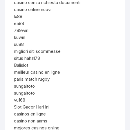
casino senza richiesta documenti
casino online nuovi
lx88
ea88
789win
kuwin
uu88
migliori siti scommesse
situs haha178
Balislot
meilleur casino en ligne
paris match rugby
sungaitoto
sungaitoto
vu168
Slot Gacor Hari Ini
casinos en ligne
casino non aams
mejores casinos online