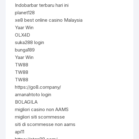
Indobarbar terbaru hari ini
planet128
xe8 best online casino Malaysia
Yaar Win
OLX4D
suka288 login
bunga189
Yaar Win
TW88
TW88
TW88
https://go8.company/
amanahtoto login
BOLAGILA
migliori casino non AAMS
migliori siti scommesse
siti di scommesse non aams
api11