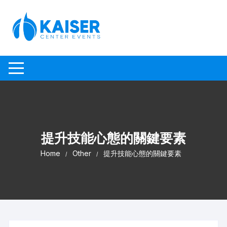
Skip to content
提升技能心態的關鍵要素
Home
Other
提升技能心態的關鍵要素