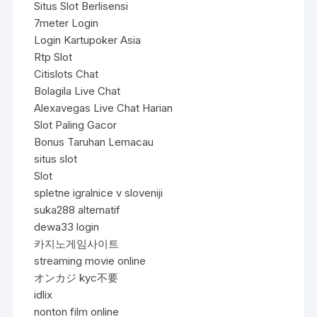
Situs Slot Berlisensi
7meter Login
Login Kartupoker Asia
Rtp Slot
Citislots Chat
Bolagila Live Chat
Alexavegas Live Chat Harian
Slot Paling Gacor
Bonus Taruhan Lemacau
situs slot
Slot
spletne igralnice v sloveniji
suka288 alternatif
dewa33 login
카지노게임사이트
streaming movie online
オンカジ kyc不要
idlix
nonton film online