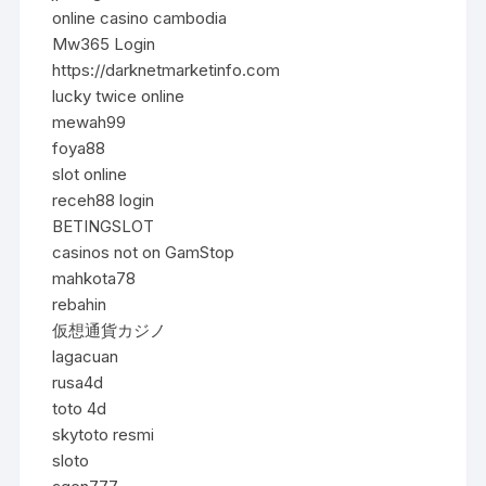
online casino cambodia
Mw365 Login
https://darknetmarketinfo.com
lucky twice online
mewah99
foya88
slot online
receh88 login
BETINGSLOT
casinos not on GamStop
mahkota78
rebahin
仮想通貨カジノ
lagacuan
rusa4d
toto 4d
skytoto resmi
sloto