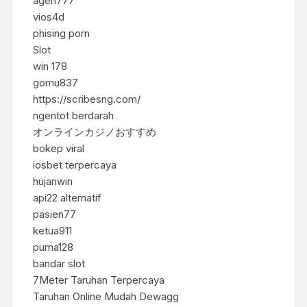
agen777
vios4d
phising porn
Slot
win 178
gomu837
https://scribesng.com/
ngentot berdarah
オンラインカジノおすすめ
bokep viral
iosbet terpercaya
hujanwin
api22 alternatif
pasien77
ketua911
puma128
bandar slot
7Meter Taruhan Terpercaya
Taruhan Online Mudah Dewagg