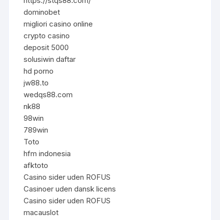
https://stqs88.com/
dominobet
migliori casino online
crypto casino
deposit 5000
solusiwin daftar
hd porno
jw88.to
wedqs88.com
nk88
98win
789win
Toto
hfm indonesia
afktoto
Casino sider uden ROFUS
Casinoer uden dansk licens
Casino sider uden ROFUS
macauslot