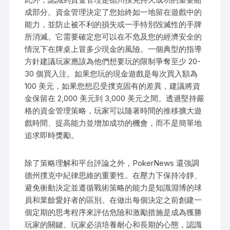
成部分。資金管理決定了您始終如一地留在遊戲中的
能力，並防止被不利的損失或一手特別毀滅性的手牌
所消滅。它需要確定您可以在不危及您的經濟安全的
情況下在牌桌上冒多少現金的風險。一個典型的指導
方針建議玩家應該為他們想要玩的限制爭奪至少 20-
30 個買入注。如果您玩的現金遊戲是每次買入額為
100 美元，如果您想忍受撲克固有的差異，建議將資
金保留在 2,000 美元到 3,000 美元之間。透過堅持嚴
格的資金管理策略，玩家可以隨著時間的推移擴大遊
戲時間、提高能力並增加成功的機會，而不是簡單地
追求即時獎勵。
除了策略理解和平台評論之外，PokerNews 還強調
德州撲克中紀律思維的重要性。在壓力下保持冷靜、
避免衝動決定並遵循戰術策略的能力是知識淵博的球
員和業餘愛好者的區別。在做出每個決定之前創建一
個定期的思考程序來評估危險和激勵措施是成為獲勝
玩家的關鍵。玩家必須培養耐心和長期的心態，認識