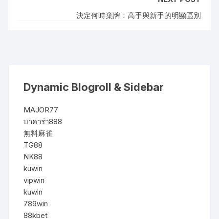
決定何時棄牌：高手與新手的明顯區別
Dynamic Blogroll & Sidebar
MAJOR77
บาคาร่า888
無料麻雀
TG88
NK88
kuwin
vipwin
kuwin
789win
88kbet