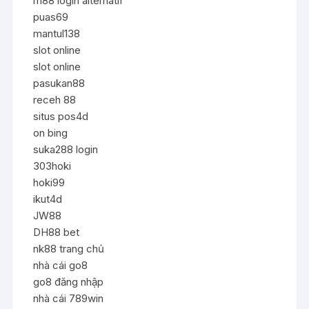
m88 login alternatif
puas69
mantul138
slot online
slot online
pasukan88
receh 88
situs pos4d
on bing
suka288 login
303hoki
hoki99
ikut4d
JW88
DH88 bet
nk88 trang chủ
nhà cái go8
go8 đăng nhập
nhà cái 789win