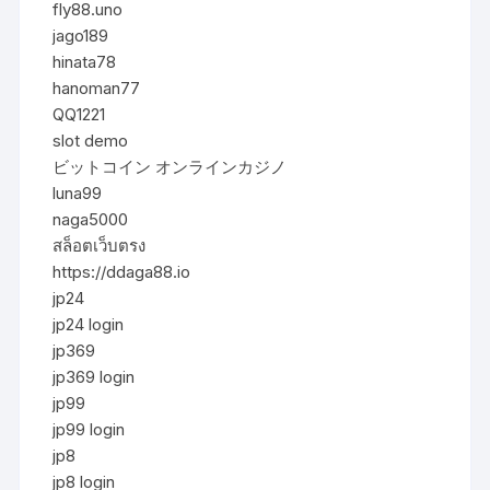
fly88.uno
jago189
hinata78
hanoman77
QQ1221
slot demo
ビットコイン オンラインカジノ
luna99
naga5000
สล็อตเว็บตรง
https://ddaga88.io
jp24
jp24 login
jp369
jp369 login
jp99
jp99 login
jp8
jp8 login