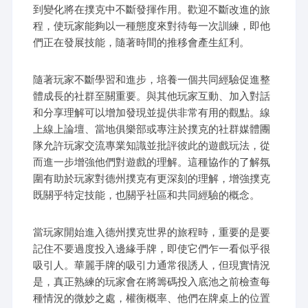
到變化將在撲克中不斷發揮作用。歡迎不斷改進的旅
程，使玩家能夠以一種態度來對待每一次訓練，即他
們正在發展技能，隨著時間的推移會產生紅利。
隨著玩家不斷學習和進步，培養一個共同經驗促進整
體成長的社群至關重要。與其他玩家互動、加入對話
和分享理解可以增加發現並提供非常有用的觀點。線
上線上論壇、當地俱樂部或專注於撲克的社群媒體團
隊允許玩家交流專業知識並批評彼此的遊戲玩法，從
而進一步增強他們對遊戲的理解。這種協作的了解氛
圍有助於玩家對德州撲克有更深刻的理解，增強撲克
既關乎特定技能，也關乎社區和共同經驗的概念。
當玩家開始進入德州撲克世界的旅程時，重要的是要
記住不要過度投入邊緣手牌，即使它們乍一看似乎很
吸引人。華麗手牌的吸引力通常很誘人，但現實情況
是，真正熟練的玩家會在將籌碼投入底池之前檢查每
種情況的微妙之處，權衡概率、他們在牌桌上的位置