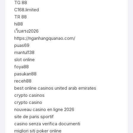
TG 88
C168.limited
TR 88
hi88
เว็บตรง2026
https://nganhangquanao.com/
puas69
mantul138
slot online
foya88
pasukan88
receh88
best online casinos united arab emirates
crypto casinos
crypto casino
nouveau casino en ligne 2026
site de paris sportif
casino senza verifica documenti
migliori siti poker online