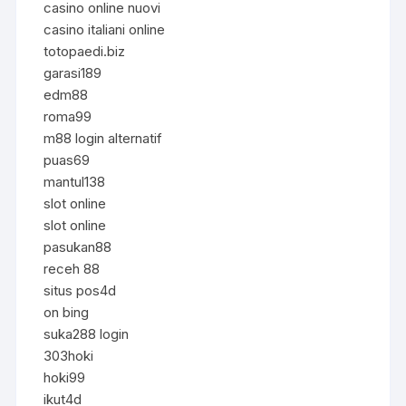
casino online nuovi
casino italiani online
totopaedi.biz
garasi189
edm88
roma99
m88 login alternatif
puas69
mantul138
slot online
slot online
pasukan88
receh 88
situs pos4d
on bing
suka288 login
303hoki
hoki99
ikut4d