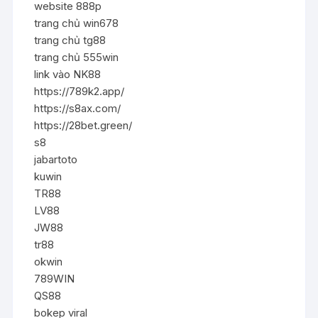
website 888p
trang chủ win678
trang chủ tg88
trang chủ 555win
link vào NK88
https://789k2.app/
https://s8ax.com/
https://28bet.green/
s8
jabartoto
kuwin
TR88
LV88
JW88
tr88
okwin
789WIN
QS88
bokep viral