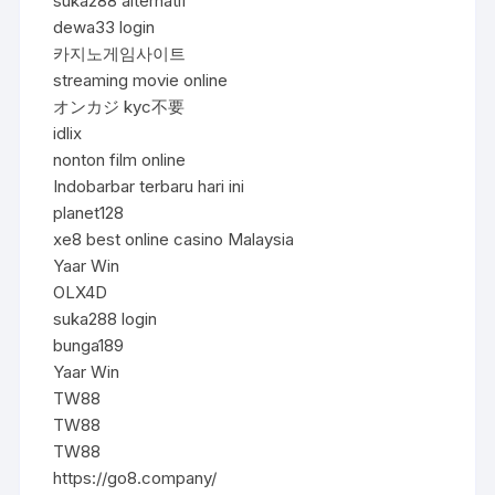
suka288 alternatif
dewa33 login
카지노게임사이트
streaming movie online
オンカジ kyc不要
idlix
nonton film online
Indobarbar terbaru hari ini
planet128
xe8 best online casino Malaysia
Yaar Win
OLX4D
suka288 login
bunga189
Yaar Win
TW88
TW88
TW88
https://go8.company/