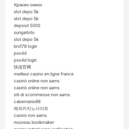
Кракен онион
slot depo 5k
slot depo 5k
deposit 5000
sungaitoto
slot depo 5k
bro178 login
pos4d
pos4d login
快连官网
meilleur casino en ligne france
casinò online non aams
casinò online non aams
siti di scommesse non aams
cabemanis88
해외카지노사이트
casinò non aams
nouveau bookmaker