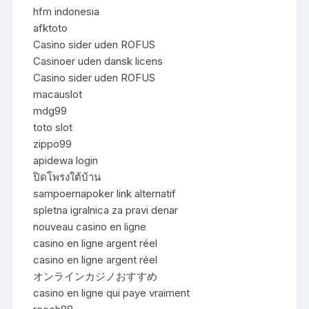
hfm indonesia
afktoto
Casino sider uden ROFUS
Casinoer uden dansk licens
Casino sider uden ROFUS
macauslot
mdg99
toto slot
zippo99
apidewa login
ปิดโพรงใต้บ้าน
sampoernapoker link alternatif
spletna igralnica za pravi denar
nouveau casino en ligne
casino en ligne argent réel
casino en ligne argent réel
オンラインカジノおすすめ
casino en ligne qui paye vraiment