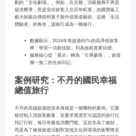
劃的「文化劇場」。例如，在京都，頂級服務不再是
提供嚮導，而是安排旅客入住百年町屋，由國寶級工
藝大師親自傳授和菓子製作或香道藝術。這種「生活
體驗者」的角色，讓旅行成為一種修行。
數據顯示，2024年有超過65%的高淨值旅客
將「學習一項新技能」列為旅程首要目標。
服務核心從「展示」轉為「引導參與」，創造
獨一無二的生命印記。
案例研究：不丹的國民幸福
總值旅行
不丹的高端旅遊政策本身就是一個獨特的案例。它嚴
格控制入境旅客數量，並要求透過官方認證的旅行社
預訂行程，每日有最低消費門檻。這並非為了斂財，
而是為了確保旅遊活動對當地文化與環境的衝擊降至