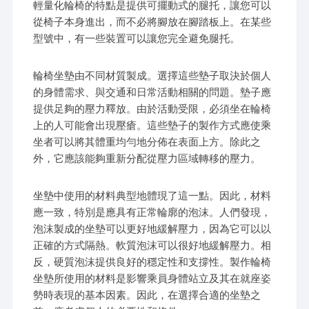
輕量化輪椅的特點是提供可擺動式的腿托，讓您可以
從椅子本身進出，而不必將腳放在腳踏板上。在某些
型號中，有一些裝置可以讓您完全避免腿托。
輪椅坐墊由不同材質製成。選擇這些墊子取決於個人
的身體需求、與交通和日常活動相關的問題。墊子應
提供足夠的壓力釋放。由於活動受限，必須坐在輪椅
上的人可能會出現壓瘡。這些墊子的製作方式應使乘
坐者可以將其體重均勻地分佈在表面上方。除此之
外，它應該能夠重新分配從壓力區域轉移的壓力。
坐墊中使用的材料典型地體現了這一點。因此，材料
應一致，特別是應具有正常輪廓的泡沫。人們發現，
泡沫製成的坐墊可以更好地緩解壓力，因為它可以以
正確的方式隔熱。軟質泡沫可以很好地緩解壓力。相
反，硬質泡沫提供良好的穩定性和支撐性。製作輪椅
坐墊所使用的材料是影響乘員身體站立及其在就座姿
勢時表現的基本因素。因此，在選擇合適的坐墊之