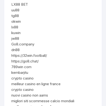
LX88 BET
uu88
tg88
okwin
lx88
kuwin
jw88
Go8.company
dn88
https://32win.football/
https://go8.chat/
789win com
kembarjitu
crypto casino
meilleur casino en ligne france
crypto casino
nuovi casino non aams
migliori siti scommesse calcio mondiali