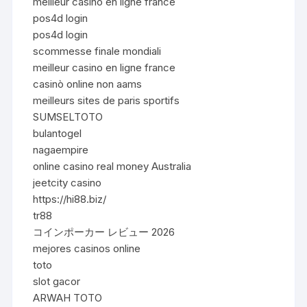
meilleur casino en ligne france
pos4d login
pos4d login
scommesse finale mondiali
meilleur casino en ligne france
casinò online non aams
meilleurs sites de paris sportifs
SUMSELTOTO
bulantogel
nagaempire
online casino real money Australia
jeetcity casino
https://hi88.biz/
tr88
コインポーカー レビュー 2026
mejores casinos online
toto
slot gacor
ARWAH TOTO