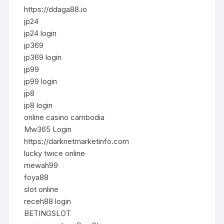
https://ddaga88.io
jp24
jp24 login
jp369
jp369 login
jp99
jp99 login
jp8
jp8 login
online casino cambodia
Mw365 Login
https://darknetmarketinfo.com
lucky twice online
mewah99
foya88
slot online
receh88 login
BETINGSLOT