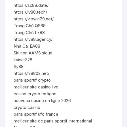
https://sx88.date/
https://lv88.tech/
https://vipwin79.net/
Trang Chủ QS88
Trang Chủ Lx88
https://lv88.agency/
Nhà Cái EA88
Siti non AAMS sicuri
kaisar328
fly88
https://hi8802.net/
paris sportif crypto
meilleur site casino live
casino crypto en ligne
nouveau casino en ligne 2026
crypto casino
paris sportif ufc france
meilleur site de paris sportif international