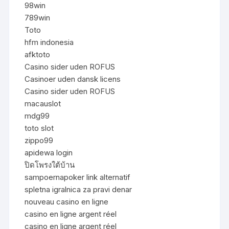
98win
789win
Toto
hfm indonesia
afktoto
Casino sider uden ROFUS
Casinoer uden dansk licens
Casino sider uden ROFUS
macauslot
mdg99
toto slot
zippo99
apidewa login
ปิดโพรงใต้บ้าน
sampoernapoker link alternatif
spletna igralnica za pravi denar
nouveau casino en ligne
casino en ligne argent réel
casino en ligne argent réel