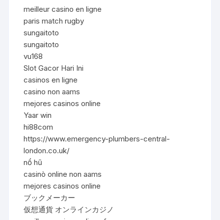
meilleur casino en ligne
paris match rugby
sungaitoto
sungaitoto
vu168
Slot Gacor Hari Ini
casinos en ligne
casino non aams
mejores casinos online
Yaar win
hi88com
https://www.emergency-plumbers-central-
london.co.uk/
nổ hũ
casinò online non aams
mejores casinos online
ブックメーカー
仮想通貨 オンラインカジノ