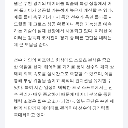
템은 수천 경기의 데이터를 학습해 특정 상황에서 어
떤 플레이가 성공할 가능성이 높은지 계산할 수 있다.
예를 들어 축구 경기에서 특정 선수가 측면 돌파를 시
도했을 때 크로스 성공 확률이나 득점 가능성을 예측
하는 기술이 실제 현장에서 사용되고 있다. 이러한 데
이터는 감독과 코치진이 경기 중 빠른 판단을 내리는
데 큰 도움을 준다.
선수 개인의 퍼포먼스 향상에도 스포츠 분석은 중요
한 역할을 한다. 웨어러블 기기를 통해 선수의 체력 상
태와 회복 속도를 실시간으로 측정할 수 있으며, 이를
통해 부상 위험을 줄이고 최적의 컨디션을 유지할 수
있다. 특히 시즌 일정이 빡빡한 프로 스포츠에서는 선
수 관리가 매우 중요하기 때문에 데이터 분석을 통한
체력 조절은 필수 요소가 되었다. 일부 구단은 수면 패
턴과 식단까지 데이터로 관리하며 선수의 경기력을
극대화하고 있다.