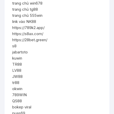
trang chủ win678
trang chủ tg88
trang chủ 555win
link vào NK88
https://789k2.app/
https://s8ax.com/
https://28bet.green/
s8
jabartoto
kuwin
TR88
LV88
JW88
tr88
okwin
789WIN
QS88
bokep viral
puas69