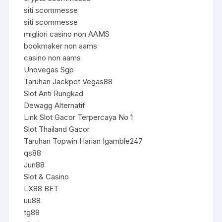
siti scommesse
siti scommesse
migliori casino non AAMS
bookmaker non aams
casino non aams
Unovegas Sgp
Taruhan Jackpot Vegas88
Slot Anti Rungkad
Dewagg Alternatif
Link Slot Gacor Terpercaya No 1
Slot Thailand Gacor
Taruhan Topwin Harian Igamble247
qs88
Jun88
Slot & Casino
LX88 BET
uu88
tg88