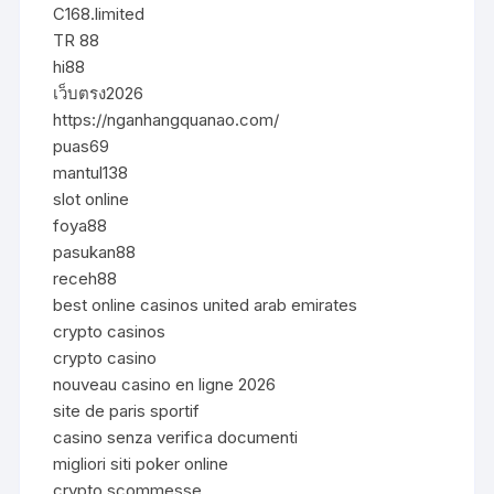
C168.limited
TR 88
hi88
เว็บตรง2026
https://nganhangquanao.com/
puas69
mantul138
slot online
foya88
pasukan88
receh88
best online casinos united arab emirates
crypto casinos
crypto casino
nouveau casino en ligne 2026
site de paris sportif
casino senza verifica documenti
migliori siti poker online
crypto scommesse