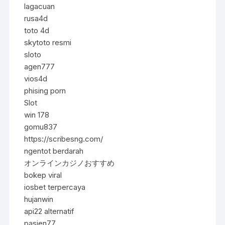
lagacuan
rusa4d
toto 4d
skytoto resmi
sloto
agen777
vios4d
phising porn
Slot
win 178
gomu837
https://scribesng.com/
ngentot berdarah
オンラインカジノおすすめ
bokep viral
iosbet terpercaya
hujanwin
api22 alternatif
pasien77