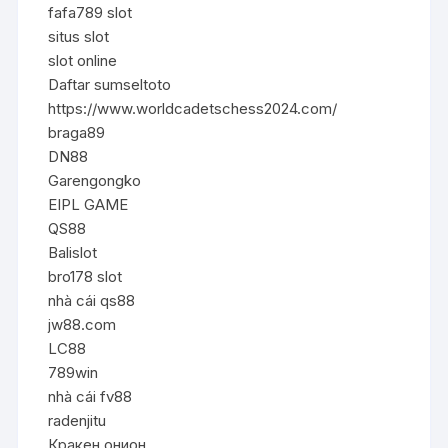
fafa789 slot
situs slot
slot online
Daftar sumseltoto
https://www.worldcadetschess2024.com/
braga89
DN88
Garengongko
EIPL GAME
QS88
Balislot
bro178 slot
nhà cái qs88
jw88.com
LC88
789win
nhà cái fv88
radenjitu
Кракен онион