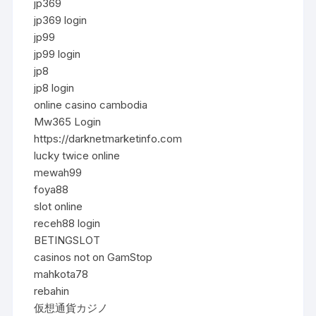
jp369
jp369 login
jp99
jp99 login
jp8
jp8 login
online casino cambodia
Mw365 Login
https://darknetmarketinfo.com
lucky twice online
mewah99
foya88
slot online
receh88 login
BETINGSLOT
casinos not on GamStop
mahkota78
rebahin
仮想通貨カジノ