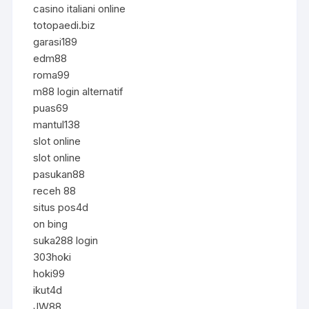
casino italiani online
totopaedi.biz
garasi189
edm88
roma99
m88 login alternatif
puas69
mantul138
slot online
slot online
pasukan88
receh 88
situs pos4d
on bing
suka288 login
303hoki
hoki99
ikut4d
JW88