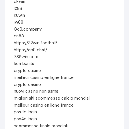
okwin
lx88
kuwin
jw88
Go8.company
dn88
https://32win.football/
https://go8.chat/
789win com
kembarjitu
crypto casino
meilleur casino en ligne france
crypto casino
nuovi casino non aams
migliori siti scommesse calcio mondiali
meilleur casino en ligne france
pos4d login
pos4d login
scommesse finale mondiali