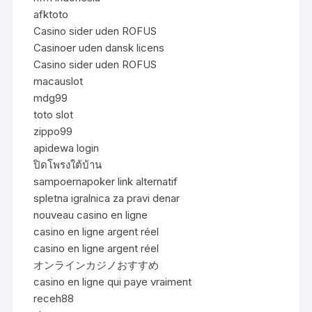
afktoto
Casino sider uden ROFUS
Casinoer uden dansk licens
Casino sider uden ROFUS
macauslot
mdg99
toto slot
zippo99
apidewa login
ปิดโพรงใต้บ้าน
sampoernapoker link alternatif
spletna igralnica za pravi denar
nouveau casino en ligne
casino en ligne argent réel
casino en ligne argent réel
オンラインカジノおすすめ
casino en ligne qui paye vraiment
receh88