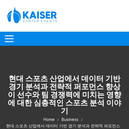
Skip to content
현대 스포츠 산업에서 데이터 기반
경기 분석과 전략적 퍼포먼스 향상
이 선수와 팀 경쟁력에 미치는 영향
에 대한 심층적인 스포츠 분석 이야
기
Home
Business
현대 스포츠 산업에서 데이터 기반 경기 분석과 전략적 퍼포먼스