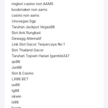
migliori casino non AAMS
bookmaker non aams
casino non aams
Unovegas Sgp
Taruhan Jackpot Vegas88
Slot Anti Rungkad
Dewagg Alternatif
Link Slot Gacor Terpercaya No 1
Slot Thailand Gacor
Taruhan Topwin Harian Igamble247
qs88
Jun88
Slot & Casino
LX88 BET
uu88
tg88
okwin
lx88
kuwin