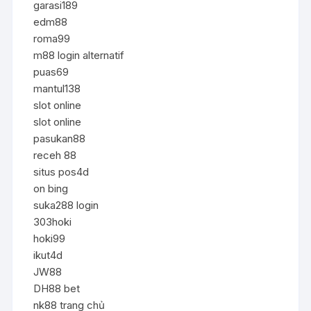
garasi189
edm88
roma99
m88 login alternatif
puas69
mantul138
slot online
slot online
pasukan88
receh 88
situs pos4d
on bing
suka288 login
303hoki
hoki99
ikut4d
JW88
DH88 bet
nk88 trang chủ