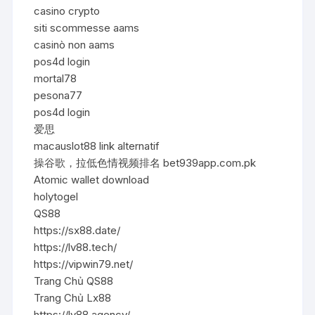
casino crypto
siti scommesse aams
casinò non aams
pos4d login
mortal78
pesona77
pos4d login
爱思
macauslot88 link alternatif
操谷歌，拉低色情视频排名 bet939app.com.pk
Atomic wallet download
holytogel
QS88
https://sx88.date/
https://lv88.tech/
https://vipwin79.net/
Trang Chủ QS88
Trang Chủ Lx88
https://lv88.agency/