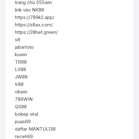
trang chủ 555win
link vào NK88
https://789k2.app/
https://s8ax.com/
https://28bet.green/
s8
jabartoto
kuwin
TR88
LV88
JW88
tr88
okwin
789WIN
QS88
bokep viral
puas69
daftar MANTUL138
receh69