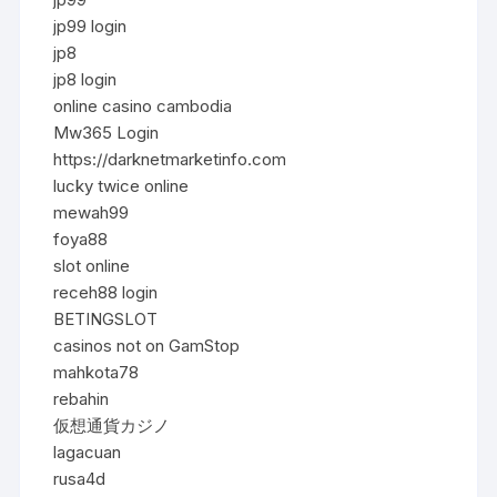
jp99 login
jp8
jp8 login
online casino cambodia
Mw365 Login
https://darknetmarketinfo.com
lucky twice online
mewah99
foya88
slot online
receh88 login
BETINGSLOT
casinos not on GamStop
mahkota78
rebahin
仮想通貨カジノ
lagacuan
rusa4d