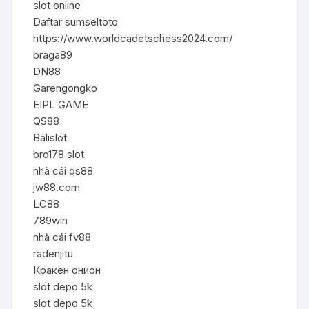
slot online
Daftar sumseltoto
https://www.worldcadetschess2024.com/
braga89
DN88
Garengongko
EIPL GAME
QS88
Balislot
bro178 slot
nhà cái qs88
jw88.com
LC88
789win
nhà cái fv88
radenjitu
Кракен онион
slot depo 5k
slot depo 5k