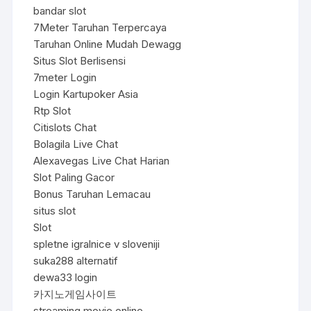
bandar slot
7Meter Taruhan Terpercaya
Taruhan Online Mudah Dewagg
Situs Slot Berlisensi
7meter Login
Login Kartupoker Asia
Rtp Slot
Citislots Chat
Bolagila Live Chat
Alexavegas Live Chat Harian
Slot Paling Gacor
Bonus Taruhan Lemacau
situs slot
Slot
spletne igralnice v sloveniji
suka288 alternatif
dewa33 login
카지노게임사이트
streaming movie online