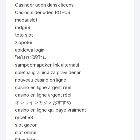
Casinoer uden dansk licens
Casino sider uden ROFUS
macauslot
mdg99
toto slot
zippo99
apidewa login
ปิดโพรงใต้บ้าน
sampoernapoker link alternatif
spletna igralnica za pravi denar
nouveau casino en ligne
casino en ligne argent réel
casino en ligne argent réel
オンラインカジノおすすめ
casino en ligne qui paye vraiment
receh88
slot gacor
slot online
Situs toto