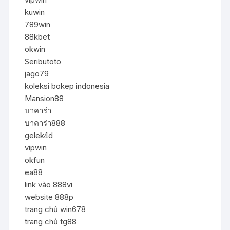
kuwin
789win
88kbet
okwin
Seributoto
jago79
koleksi bokep indonesia
Mansion88
บาคาร่า
บาคาร่า888
gelek4d
vipwin
okfun
ea88
link vào 888vi
website 888p
trang chủ win678
trang chủ tg88