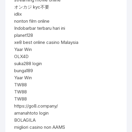
オンカジ kyc不要
idlix
nonton film online
Indobarbar terbaru hari ini
planet128
xe8 best online casino Malaysia
Yaar Win
OLX4D
suka288 login
bunga189
Yaar Win
TW88
TW88
TW88
https://go8.company/
amanahtoto login
BOLAGILA
migliori casino non AAMS