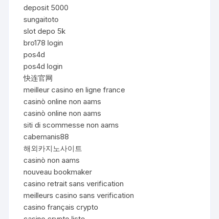
deposit 5000
sungaitoto
slot depo 5k
bro178 login
pos4d
pos4d login
快连官网
meilleur casino en ligne france
casinò online non aams
casinò online non aams
siti di scommesse non aams
cabemanis88
해외카지노사이트
casinò non aams
nouveau bookmaker
casino retrait sans verification
meilleurs casino sans verification
casino français crypto
casino crypto liste