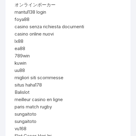
オンラインポーカー
mantul138 login
foya88
casino senza richiesta documenti
casino online nuovi
lx88
ea88
789win
kuwin
uu88
migliori siti scommesse
situs haha178
Balislot
meilleur casino en ligne
paris match rugby
sungaitoto
sungaitoto
vu168
Slot Gacor Hari Ini