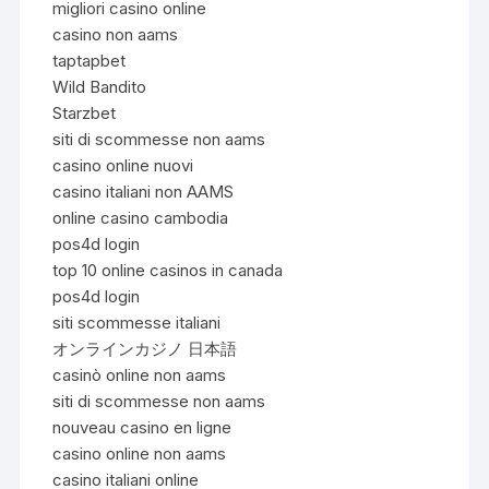
migliori casino online
casino non aams
taptapbet
Wild Bandito
Starzbet
siti di scommesse non aams
casino online nuovi
casino italiani non AAMS
online casino cambodia
pos4d login
top 10 online casinos in canada
pos4d login
siti scommesse italiani
オンラインカジノ 日本語
casinò online non aams
siti di scommesse non aams
nouveau casino en ligne
casino online non aams
casino italiani online