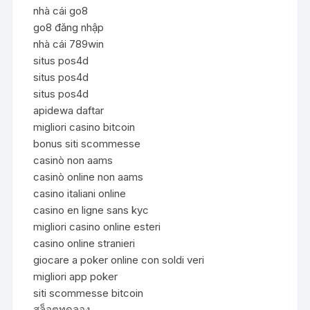
nhà cái go8
go8 đăng nhập
nhà cái 789win
situs pos4d
situs pos4d
situs pos4d
apidewa daftar
migliori casino bitcoin
bonus siti scommesse
casinò non aams
casinò online non aams
casino italiani online
casino en ligne sans kyc
migliori casino online esteri
casino online stranieri
giocare a poker online con soldi veri
migliori app poker
siti scommesse bitcoin
สล็อตทดลอง