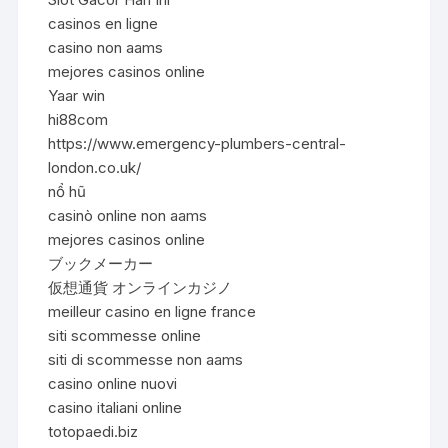
casinos en ligne
casino non aams
mejores casinos online
Yaar win
hi88com
https://www.emergency-plumbers-central-
london.co.uk/
nổ hũ
casinò online non aams
mejores casinos online
ブックメーカー
仮想通貨 オンラインカジノ
meilleur casino en ligne france
siti scommesse online
siti di scommesse non aams
casino online nuovi
casino italiani online
totopaedi.biz