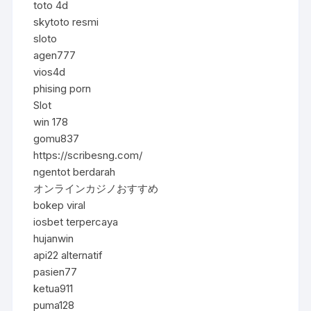
toto 4d
skytoto resmi
sloto
agen777
vios4d
phising porn
Slot
win 178
gomu837
https://scribesng.com/
ngentot berdarah
オンラインカジノおすすめ
bokep viral
iosbet terpercaya
hujanwin
api22 alternatif
pasien77
ketua911
puma128