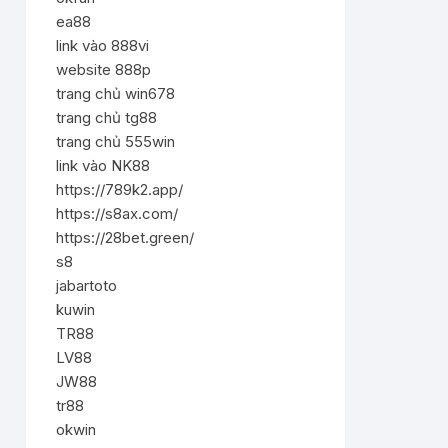
ea88
link vào 888vi
website 888p
trang chủ win678
trang chủ tg88
trang chủ 555win
link vào NK88
https://789k2.app/
https://s8ax.com/
https://28bet.green/
s8
jabartoto
kuwin
TR88
LV88
JW88
tr88
okwin