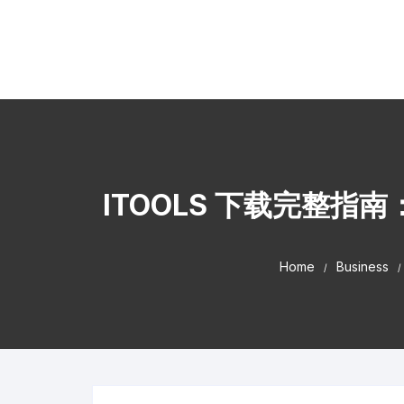
Skip to content
Kaiser Center Events
I Learned It By Watching online businesss!
ITOOLS 下载完整指南
Home
Business