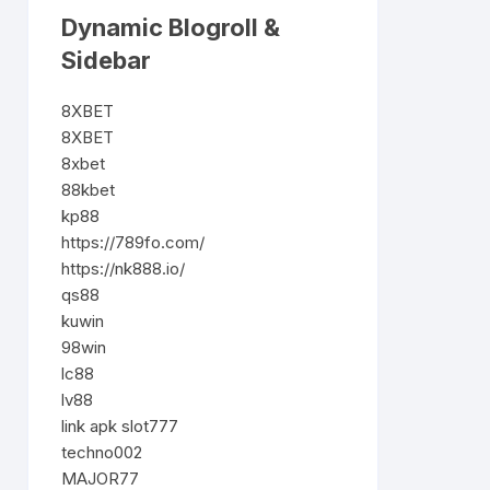
Dynamic Blogroll &
Sidebar
8XBET
8XBET
8xbet
88kbet
kp88
https://789fo.com/
https://nk888.io/
qs88
kuwin
98win
lc88
lv88
link apk slot777
techno002
MAJOR77