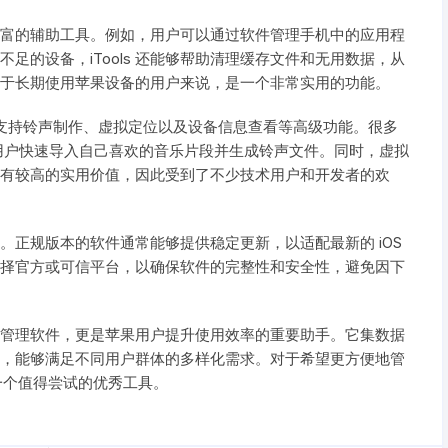
供了丰富的辅助工具。例如，用户可以通过软件管理手机中的应用程
足的设备，iTools 还能够帮助清理缓存文件和无用数据，从
于长期使用苹果设备的用户来说，是一个非常实用的功能。
支持铃声制作、虚拟定位以及设备信息查看等高级功能。很多
帮助用户快速导入自己喜欢的音乐片段并生成铃声文件。同时，虚拟
有较高的实用价值，因此受到了不少技术用户和开发者的欢
靠性。正规版本的软件通常能够提供稳定更新，以适配最新的 iOS
择官方或可信平台，以确保软件的完整性和安全性，避免因下
的设备管理软件，更是苹果用户提升使用效率的重要助手。它集数据
，能够满足不同用户群体的多样化需求。对于希望更方便地管
 无疑是一个值得尝试的优秀工具。