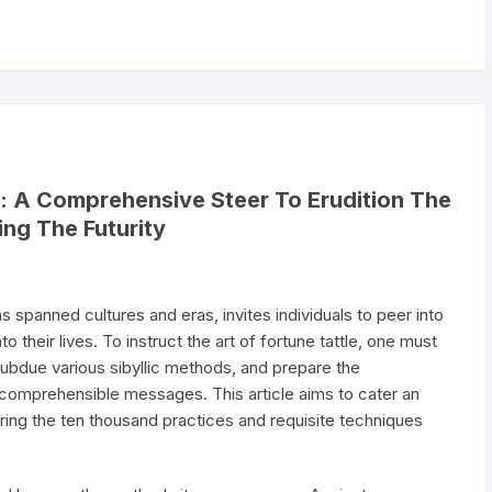
: A Comprehensive Steer To Erudition The
ing The Futurity
as spanned cultures and eras, invites individuals to peer into
 their lives. To instruct the art of fortune tattle, one must
 subdue various sibyllic methods, and prepare the
ncomprehensible messages. This article aims to cater an
loring the ten thousand practices and requisite techniques