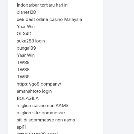
Indobarbar terbaru hari ini
planet128
xe8 best online casino Malaysia
Yaar Win
OLX4D
suka288 login
bunga189
Yaar Win
TW88
TW88
TW88
https://go8.company/
amanahtoto login
BOLAGILA
migliori casino non AAMS
migliori siti scommesse
siti di scommesse non aams
api11