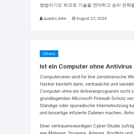
방법이기도 하므로 기술을 연마하고 승리 전략을
quadro_bike
August 27, 2024
Others
Ist ein Computer ohne Antivirus
Computerviren sind für ihre zerstörerische Wi
Hacker besteht darin, vertrauliche und sensibl
Computer ohne ein Antivirenprogramm nicht si
grundlegenden Microsoft-Firewall-Schutz verf
Ständige oder sporadische Internetnutzung ka
und bösartige infizierte Dateien machen.
Anti
Einer vertrauenswürdigen Cyber-Studie zufolg
wie Malware, Spyware, Adware, Rootkits und v