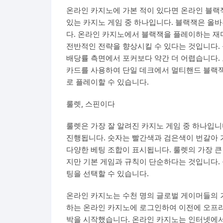
온라인 카지노에 가본 적이 있다면 온라인 블랙
있는 카지노 게임 중 하나입니다. 블랙잭은 올
다. 온라인 카지노에서 블랙잭을 플레이하는 재
전반적인 전략을 향상시킬 수 있다는 것입니다. 
배당률 측면에서 포커보다 약간 더 어렵습니다. 
카드를 사용하여 단일 데크에서 멀티핸드 블랙
로 플레이할 수 있습니다.
룰렛, 스핀이다
룰렛은 가장 잘 알려진 카지노 게임 중 하나입니
진행됩니다. 숫자는 빨간색과 검은색이 번갈아 가
다양한 베팅 조합이 표시됩니다. 룰렛의 가장 큰
지만 기본 게임과 규칙이 단순하다는 것입니다. 룰
팅을 선택할 수 있습니다.
온라인 카지노는 수천 명의 글로벌 게이머들의 
하는 온라인 카지노에 로그인하여 이전에 오프라
박을 시작했습니다. 온라인 카지노는 인터넷에서