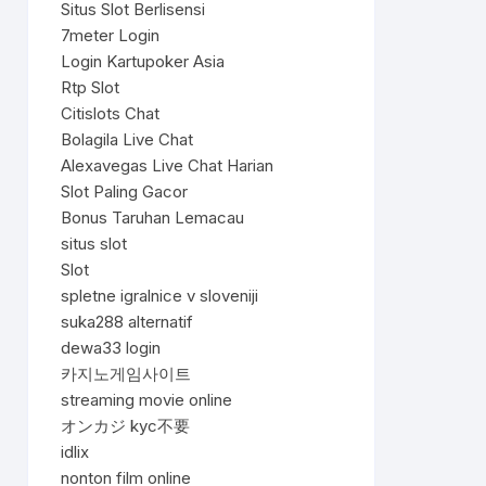
Situs Slot Berlisensi
7meter Login
Login Kartupoker Asia
Rtp Slot
Citislots Chat
Bolagila Live Chat
Alexavegas Live Chat Harian
Slot Paling Gacor
Bonus Taruhan Lemacau
situs slot
Slot
spletne igralnice v sloveniji
suka288 alternatif
dewa33 login
카지노게임사이트
streaming movie online
オンカジ kyc不要
idlix
nonton film online