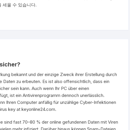
 세울 수 있습니다.
 sicher?
rkung bekannt und der einzige Zweck ihrer Erstellung durch
e Daten zu erbeuten. Es ist also offensichtlich, dass ein
cher sein kann. Auch wenn Ihr PC über einen
ügt, ist ein Antivirenprogramm dennoch unerlässlich.
nn Ihren Computer anfällig für unzählige Cyber-Infektionen
virus key at keyonline24.com
.
e sind fast 70–80 % der online gefundenen Daten mit Viren
ielen mehr infiziert. Darüber hinaus können Spam-Dateien