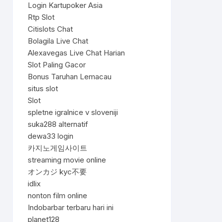
Login Kartupoker Asia
Rtp Slot
Citislots Chat
Bolagila Live Chat
Alexavegas Live Chat Harian
Slot Paling Gacor
Bonus Taruhan Lemacau
situs slot
Slot
spletne igralnice v sloveniji
suka288 alternatif
dewa33 login
카지노게임사이트
streaming movie online
オンカジ kyc不要
idlix
nonton film online
Indobarbar terbaru hari ini
planet128