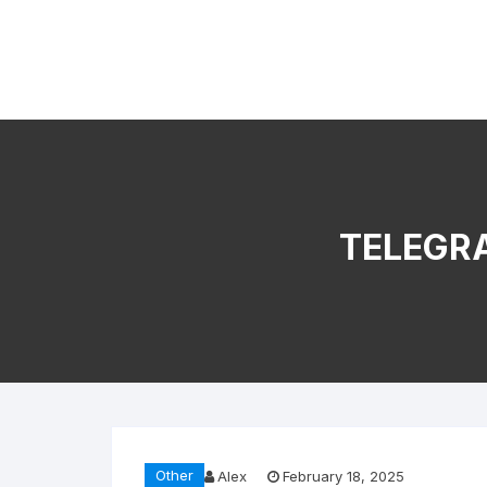
Skip to content
Kaiser Center Events
I Learned It By Watching online businesss!
TELE
Other
Alex
February 18, 2025