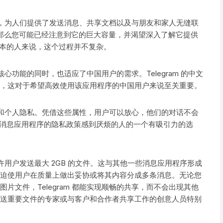
台之一，为人们提供了发送消息、共享文档以及与朋友和家人无缝联
载”，那么您可能已经注意到它的巨大容量，并渴望深入了解它提供
机版本的人来说，这个过程并不复杂。
持核心功能的同时，也适应了中国用户的需求。Telegram 的中文
，这对于希望高效使用该应用程序的中国用户来说至关重要。
户安全和个人隐私。凭借这些属性，用户可以放心，他们的对话不会
传统的消息应用程序的隐私政策感到厌烦的人的一个有吸引力的选
允许用户发送最大 2GB 的文件。这与其他一些消息应用程序形成
迫使用户在质量上做出妥协或将其内容分成多条消息。无论您
片文件，Telegram 都能实现顺畅的共享，而不会出现其他
送重要文件的专家或与客户和合作者共享工作的创意人员特别