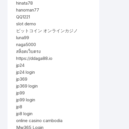
hinata78
hanoman77
QQ1221
slot demo
ビットコイン オンラインカジノ
luna99
naga5000
สล็อตเว็บตรง
https://ddaga88.io
jp24
jp24 login
jp369
jp369 login
jp99
jp99 login
jp8
jp8 login
online casino cambodia
Mw365 Login