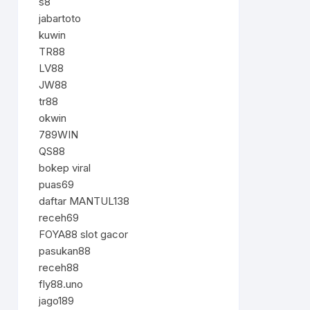
s8
jabartoto
kuwin
TR88
LV88
JW88
tr88
okwin
789WIN
QS88
bokep viral
puas69
daftar MANTUL138
receh69
FOYA88 slot gacor
pasukan88
receh88
fly88.uno
jago189