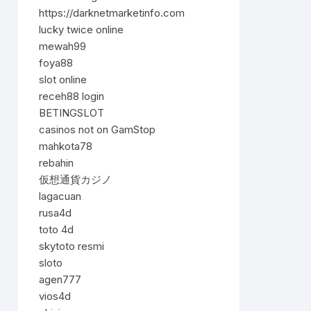
https://darknetmarketinfo.com
lucky twice online
mewah99
foya88
slot online
receh88 login
BETINGSLOT
casinos not on GamStop
mahkota78
rebahin
仮想通貨カジノ
lagacuan
rusa4d
toto 4d
skytoto resmi
sloto
agen777
vios4d