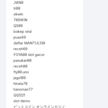
JW88
tr88
okwin
789WIN
QS88
bokep viral
puas69
daftar MANTUL138
receh69
FOYA88 slot gacor
pasukan88
receh88
fly88.uno
jago189
hinata78
hanoman77
QQ1221
slot demo
ビットコイン オンラインカジノ