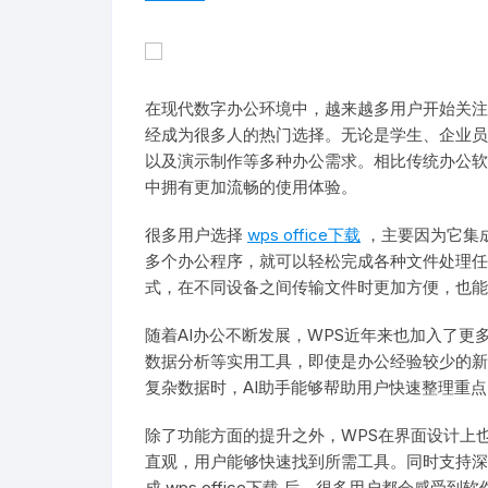
在现代数字办公环境中，越来越多用户开始关注更加
经成为很多人的热门选择。无论是学生、企业员
以及演示制作等多种办公需求。相比传统办公软
中拥有更加流畅的使用体验。
很多用户选择
wps office下载
，主要因为它集
多个办公程序，就可以轻松完成各种文件处理任务。同
式，在不同设备之间传输文件时更加方便，也能
随着AI办公不断发展，WPS近年来也加入了更
数据分析等实用工具，即使是办公经验较少的新
复杂数据时，AI助手能够帮助用户快速整理重
除了功能方面的提升之外，WPS在界面设计上
直观，用户能够快速找到所需工具。同时支持深
成 wps office下载 后，很多用户都会感