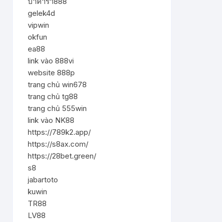
บาคาร่า888
gelek4d
vipwin
okfun
ea88
link vào 888vi
website 888p
trang chủ win678
trang chủ tg88
trang chủ 555win
link vào NK88
https://789k2.app/
https://s8ax.com/
https://28bet.green/
s8
jabartoto
kuwin
TR88
LV88