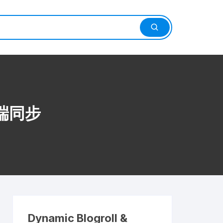
云端同步
Dynamic Blogroll &