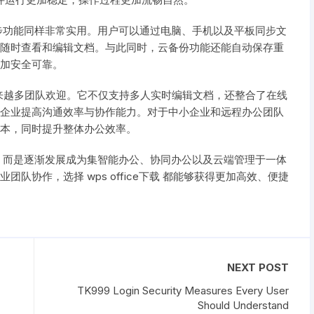
步功能同样非常实用。用户可以通过电脑、手机以及平板同步文
随时查看和编辑文档。与此同时，云备份功能还能自动保存重
加安全可靠。
越来越多团队欢迎。它不仅支持多人实时编辑文档，还整合了在线
企业提高沟通效率与协作能力。对于中小企业和远程办公团队
本，同时提升整体办公效率。
，而是逐渐发展成为集智能办公、协同办公以及云端管理于一体
队协作，选择 wps office下载 都能够获得更加高效、便捷
NEXT POST
TK999 Login Security Measures Every User
Should Understand