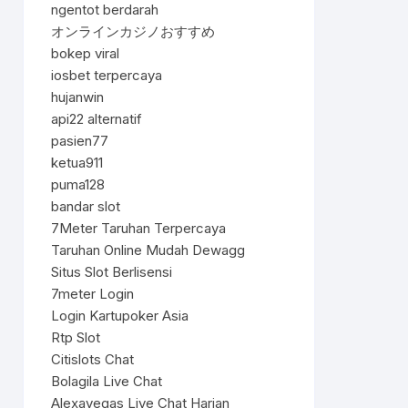
ngentot berdarah
オンラインカジノおすすめ
bokep viral
iosbet terpercaya
hujanwin
api22 alternatif
pasien77
ketua911
puma128
bandar slot
7Meter Taruhan Terpercaya
Taruhan Online Mudah Dewagg
Situs Slot Berlisensi
7meter Login
Login Kartupoker Asia
Rtp Slot
Citislots Chat
Bolagila Live Chat
Alexavegas Live Chat Harian