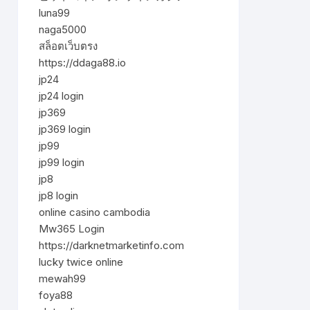
luna99
naga5000
สล็อตเว็บตรง
https://ddaga88.io
jp24
jp24 login
jp369
jp369 login
jp99
jp99 login
jp8
jp8 login
online casino cambodia
Mw365 Login
https://darknetmarketinfo.com
lucky twice online
mewah99
foya88