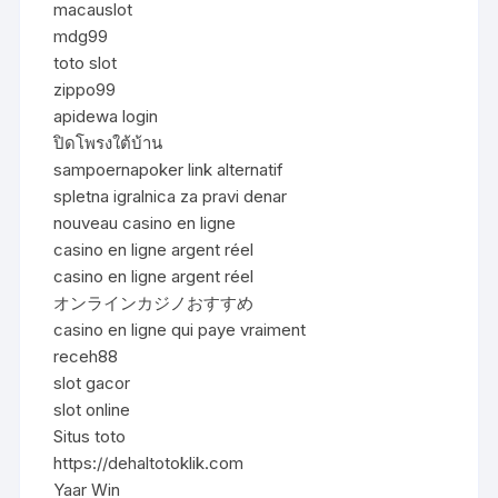
macauslot
mdg99
toto slot
zippo99
apidewa login
ปิดโพรงใต้บ้าน
sampoernapoker link alternatif
spletna igralnica za pravi denar
nouveau casino en ligne
casino en ligne argent réel
casino en ligne argent réel
オンラインカジノおすすめ
casino en ligne qui paye vraiment
receh88
slot gacor
slot online
Situs toto
https://dehaltotoklik.com
Yaar Win