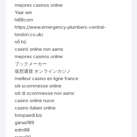
mejores casinos online
Yaar win
hi88com
https://www.emergency-plumbers-central-
london.co.uk/
nổ hũ
casinò online non aams
mejores casinos online
ブックメーカー
仮想通貨 オンラインカジノ
meilleur casino en ligne france
siti scommesse online
siti di scommesse non aams
casino online nuovi
casino italiani online
totopaedi.biz
garasi189
edm88