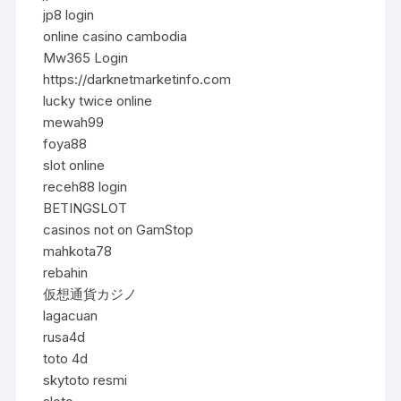
jp8 login
online casino cambodia
Mw365 Login
https://darknetmarketinfo.com
lucky twice online
mewah99
foya88
slot online
receh88 login
BETINGSLOT
casinos not on GamStop
mahkota78
rebahin
仮想通貨カジノ
lagacuan
rusa4d
toto 4d
skytoto resmi