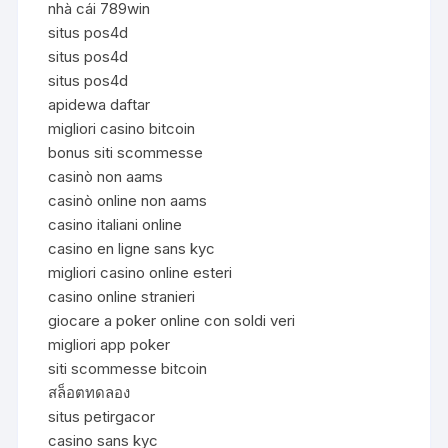
nhà cái 789win
situs pos4d
situs pos4d
situs pos4d
apidewa daftar
migliori casino bitcoin
bonus siti scommesse
casinò non aams
casinò online non aams
casino italiani online
casino en ligne sans kyc
migliori casino online esteri
casino online stranieri
giocare a poker online con soldi veri
migliori app poker
siti scommesse bitcoin
สล็อตทดลอง
situs petirgacor
casino sans kyc