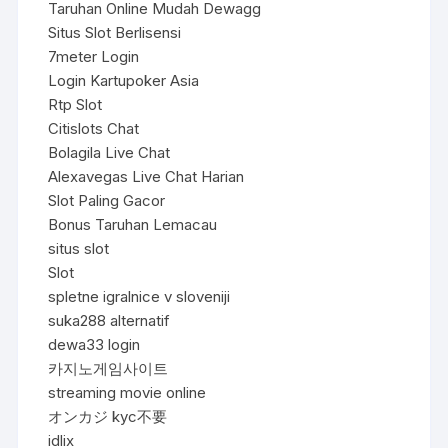
Taruhan Online Mudah Dewagg
Situs Slot Berlisensi
7meter Login
Login Kartupoker Asia
Rtp Slot
Citislots Chat
Bolagila Live Chat
Alexavegas Live Chat Harian
Slot Paling Gacor
Bonus Taruhan Lemacau
situs slot
Slot
spletne igralnice v sloveniji
suka288 alternatif
dewa33 login
카지노게임사이트
streaming movie online
オンカジ kyc不要
idlix