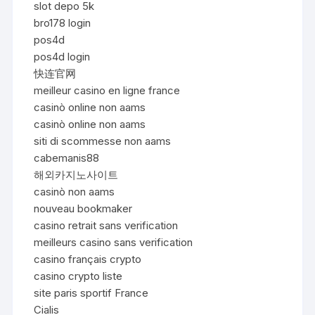
slot depo 5k
bro178 login
pos4d
pos4d login
快连官网
meilleur casino en ligne france
casinò online non aams
casinò online non aams
siti di scommesse non aams
cabemanis88
해외카지노사이트
casinò non aams
nouveau bookmaker
casino retrait sans verification
meilleurs casino sans verification
casino français crypto
casino crypto liste
site paris sportif France
Cialis