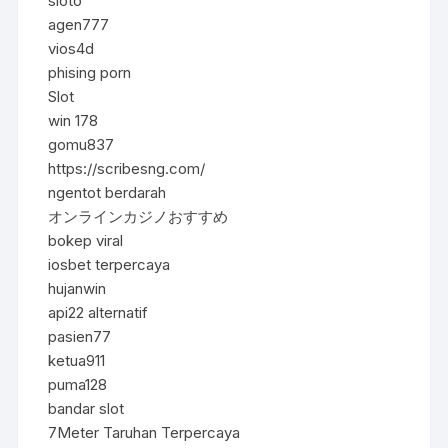
sloto
agen777
vios4d
phising porn
Slot
win 178
gomu837
https://scribesng.com/
ngentot berdarah
オンラインカジノおすすめ
bokep viral
iosbet terpercaya
hujanwin
api22 alternatif
pasien77
ketua911
puma128
bandar slot
7Meter Taruhan Terpercaya