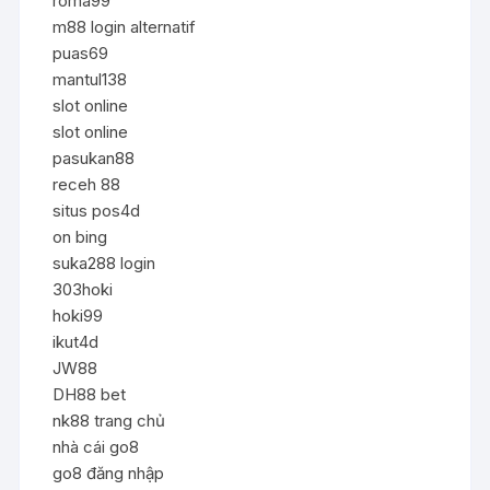
roma99
m88 login alternatif
puas69
mantul138
slot online
slot online
pasukan88
receh 88
situs pos4d
on bing
suka288 login
303hoki
hoki99
ikut4d
JW88
DH88 bet
nk88 trang chủ
nhà cái go8
go8 đăng nhập