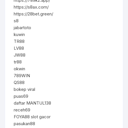
https://789k2.app/
https://s8ax.com/
https://28bet.green/
s8
jabartoto
kuwin
TR88
LV88
JW88
tr88
okwin
789WIN
QS88
bokep viral
puas69
daftar MANTUL138
receh69
FOYA88 slot gacor
pasukan88