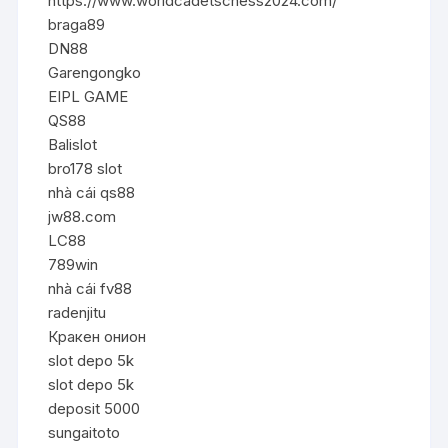
https://www.worldcadetschess2024.com/
braga89
DN88
Garengongko
EIPL GAME
QS88
Balislot
bro178 slot
nhà cái qs88
jw88.com
LC88
789win
nhà cái fv88
radenjitu
Кракен онион
slot depo 5k
slot depo 5k
deposit 5000
sungaitoto