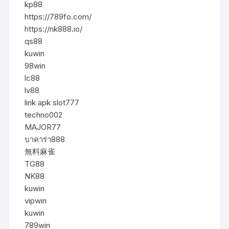
kp88
https://789fo.com/
https://nk888.io/
qs88
kuwin
98win
lc88
lv88
link apk slot777
techno002
MAJOR77
บาคาร่า888
無料麻雀
TG88
NK88
kuwin
vipwin
kuwin
789win