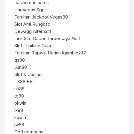
casino non aams
Unovegas Sgp
Taruhan Jackpot Vegas88
Slot Anti Rungkad
Dewagg Alternatif
Link Slot Gacor Terpercaya No 1
Slot Thailand Gacor
Taruhan Topwin Harian Igamble247
qs88
Jun88
Slot & Casino
LX88 BET
uu88
tg88
okwin
lx88
kuwin
jw88
Go8.company