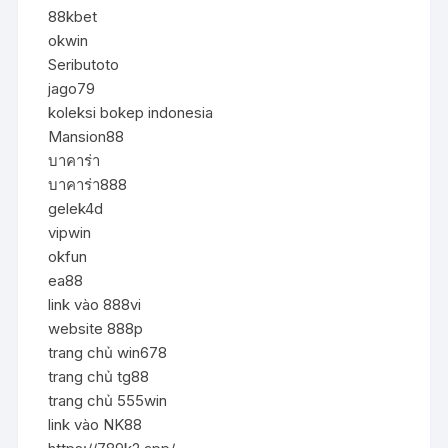
88kbet
okwin
Seributoto
jago79
koleksi bokep indonesia
Mansion88
บาคาร่า
บาคาร่า888
gelek4d
vipwin
okfun
ea88
link vào 888vi
website 888p
trang chủ win678
trang chủ tg88
trang chủ 555win
link vào NK88