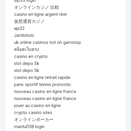
sip33 login
オンラインカジノ 比較
casino en ligne argent réel
仮想通貨カジノ
api22
Jambitoto
uk online casinos not on gamstop
สล็อตเว็บตรง
casino en crypto
slot depo 5k
slot depo 5k
casino en ligne retrait rapide
paris sportif tennis pronostic
nouveau casino en ligne france
nouveau casino en ligne france
jouer au casino en ligne
crypto casino sites
オンラインポーカー
mantul138 login