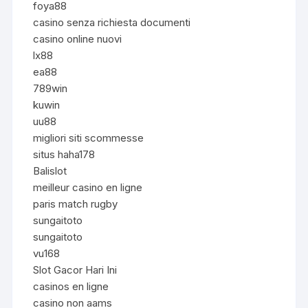
foya88
casino senza richiesta documenti
casino online nuovi
lx88
ea88
789win
kuwin
uu88
migliori siti scommesse
situs haha178
Balislot
meilleur casino en ligne
paris match rugby
sungaitoto
sungaitoto
vu168
Slot Gacor Hari Ini
casinos en ligne
casino non aams