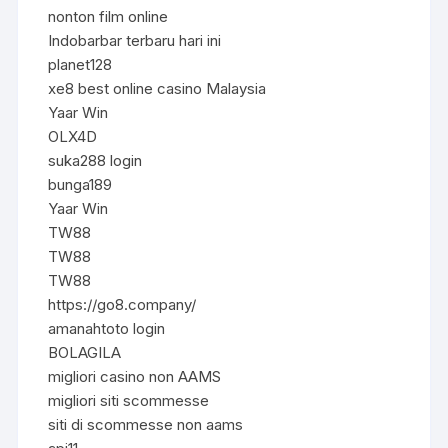
nonton film online
Indobarbar terbaru hari ini
planet128
xe8 best online casino Malaysia
Yaar Win
OLX4D
suka288 login
bunga189
Yaar Win
TW88
TW88
TW88
https://go8.company/
amanahtoto login
BOLAGILA
migliori casino non AAMS
migliori siti scommesse
siti di scommesse non aams