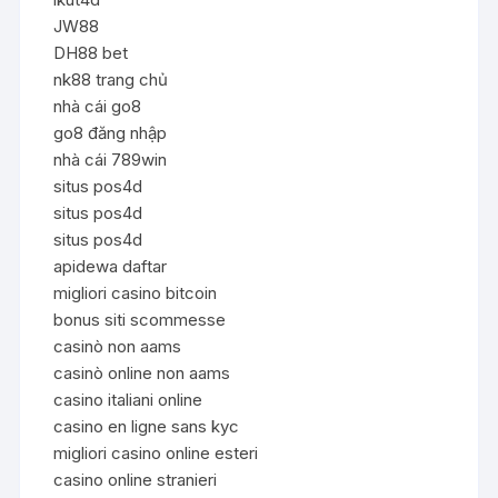
JW88
DH88 bet
nk88 trang chủ
nhà cái go8
go8 đăng nhập
nhà cái 789win
situs pos4d
situs pos4d
situs pos4d
apidewa daftar
migliori casino bitcoin
bonus siti scommesse
casinò non aams
casinò online non aams
casino italiani online
casino en ligne sans kyc
migliori casino online esteri
casino online stranieri