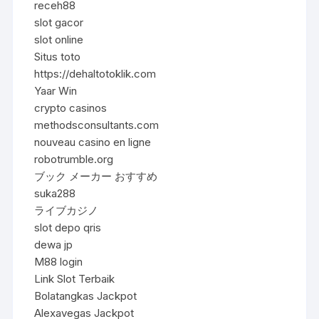
receh88
slot gacor
slot online
Situs toto
https://dehaltotoklik.com
Yaar Win
crypto casinos
methodsconsultants.com
nouveau casino en ligne
robotrumble.org
ブック メーカー おすすめ
suka288
ライブカジノ
slot depo qris
dewa jp
M88 login
Link Slot Terbaik
Bolatangkas Jackpot
Alexavegas Jackpot