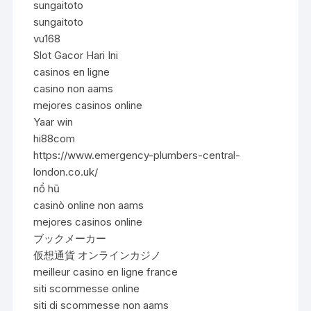
sungaitoto
sungaitoto
vu168
Slot Gacor Hari Ini
casinos en ligne
casino non aams
mejores casinos online
Yaar win
hi88com
https://www.emergency-plumbers-central-
london.co.uk/
nổ hũ
casinò online non aams
mejores casinos online
ブックメーカー
仮想通貨 オンラインカジノ
meilleur casino en ligne france
siti scommesse online
siti di scommesse non aams