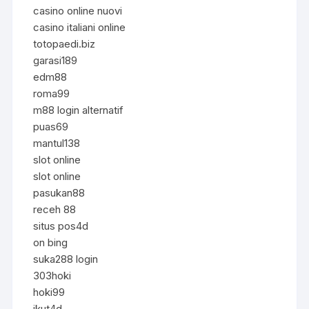
casino online nuovi
casino italiani online
totopaedi.biz
garasi189
edm88
roma99
m88 login alternatif
puas69
mantul138
slot online
slot online
pasukan88
receh 88
situs pos4d
on bing
suka288 login
303hoki
hoki99
ikut4d