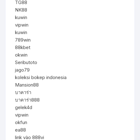
TG88
NK88
kuwin
vipwin
kuwin
789win
88kbet
okwin
Seributoto
jago79
koleksi bokep indonesia
Mansion88
บาคาร่า
บาคาร่า888
gelek4d
vipwin
okfun
ea88
link vào 888vi