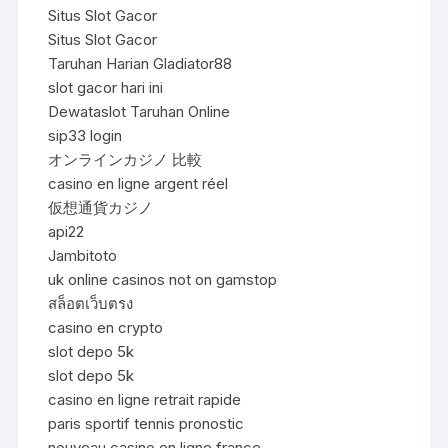
Situs Slot Gacor
Situs Slot Gacor
Taruhan Harian Gladiator88
slot gacor hari ini
Dewataslot Taruhan Online
sip33 login
オンラインカジノ 比較
casino en ligne argent réel
仮想通貨カジノ
api22
Jambitoto
uk online casinos not on gamstop
สล็อตเว็บตรง
casino en crypto
slot depo 5k
slot depo 5k
casino en ligne retrait rapide
paris sportif tennis pronostic
nouveau casino en ligne france