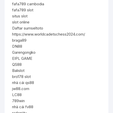
fafa789 cambodia
fafa789 slot
situs slot
slot online
Daftar sumseltoto
https://www.worldcadetschess2024.com/
braga89
DN88
Garengongko
EIPL GAME
QS88
Balislot
bro178 slot
nhà cái qs88
jw88.com
LC88
789win
nhà cái fv88
radenjitu