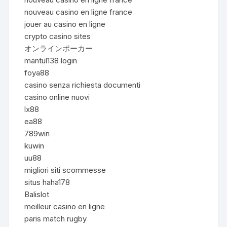
nouveau casino en ligne france
jouer au casino en ligne
crypto casino sites
オンラインポーカー
mantul138 login
foya88
casino senza richiesta documenti
casino online nuovi
lx88
ea88
789win
kuwin
uu88
migliori siti scommesse
situs haha178
Balislot
meilleur casino en ligne
paris match rugby