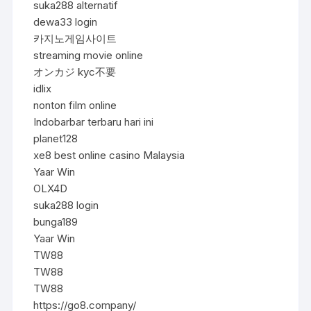
suka288 alternatif
dewa33 login
카지노게임사이트
streaming movie online
オンカジ kyc不要
idlix
nonton film online
Indobarbar terbaru hari ini
planet128
xe8 best online casino Malaysia
Yaar Win
OLX4D
suka288 login
bunga189
Yaar Win
TW88
TW88
TW88
https://go8.company/