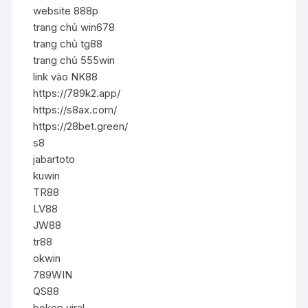
website 888p
trang chủ win678
trang chủ tg88
trang chủ 555win
link vào NK88
https://789k2.app/
https://s8ax.com/
https://28bet.green/
s8
jabartoto
kuwin
TR88
LV88
JW88
tr88
okwin
789WIN
QS88
bokep viral