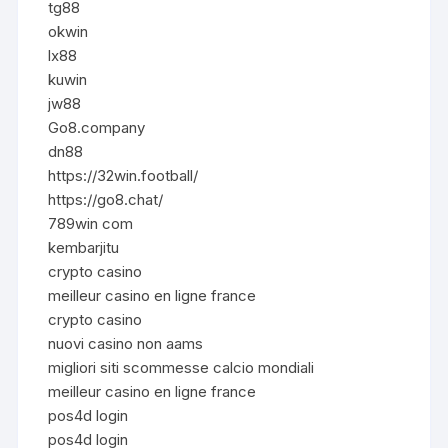
tg88
okwin
lx88
kuwin
jw88
Go8.company
dn88
https://32win.football/
https://go8.chat/
789win com
kembarjitu
crypto casino
meilleur casino en ligne france
crypto casino
nuovi casino non aams
migliori siti scommesse calcio mondiali
meilleur casino en ligne france
pos4d login
pos4d login