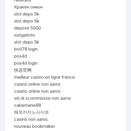
Кракен онион
slot depo 5k
slot depo 5k
deposit 5000
sungaitoto
slot depo 5k
bro178 login
pos4d
pos4d login
快连官网
meilleur casino en ligne france
casinò online non aams
casinò online non aams
siti di scommesse non aams
cabemanis88
해외카지노사이트
casinò non aams
nouveau bookmaker