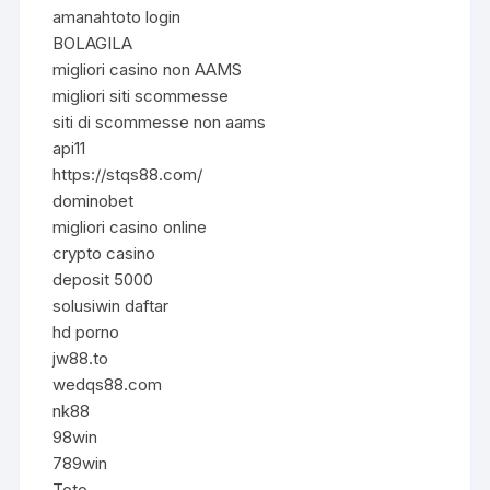
amanahtoto login
BOLAGILA
migliori casino non AAMS
migliori siti scommesse
siti di scommesse non aams
api11
https://stqs88.com/
dominobet
migliori casino online
crypto casino
deposit 5000
solusiwin daftar
hd porno
jw88.to
wedqs88.com
nk88
98win
789win
Toto