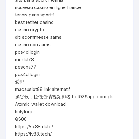
nouveau casino en ligne france
tennis paris sportif
best tether casino
casino crypto
siti scommesse aams
casinò non aams
pos4d login
mortal78
pesona77
pos4d login
爱思
macauslot88 link alternatif
操谷歌，拉低色情视频排名 bet939app.com.pk
Atomic wallet download
holytogel
QS88
https://sx88.date/
https://lv88.tech/