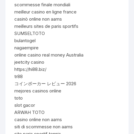
scommesse finale mondiali
meilleur casino en ligne france
casinò online non aams
meilleurs sites de paris sportifs
SUMSELTOTO
bulantogel
nagaempire
online casino real money Australia
jeetcity casino
https://hi88.biz/
tr88
コインポーカー レビュー 2026
mejores casinos online
toto
slot gacor
ARWAH TOTO
casino online non aams
siti di scommesse non aams
site paris sportif tennis