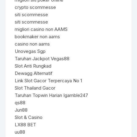
crypto scommesse
siti scommesse
siti scommesse
migliori casino non AAMS
bookmaker non aams
casino non aams
Unovegas Sgp
Taruhan Jackpot Vegas88
Slot Anti Rungkad
Dewagg Alternatif
Link Slot Gacor Terpercaya No 1
Slot Thailand Gacor
Taruhan Topwin Harian Igamble247
qs88
Jun88
Slot & Casino
LX88 BET
uu88