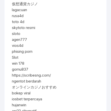
仮想通貨カジノ
lagacuan
rusa4d
toto 4d
skytoto resmi
sloto
agen777
vios4d
phising porn
Slot
win 178
gomu837
https://scribesng.com/
ngentot berdarah
オンラインカジノおすすめ
bokep viral
iosbet terpercaya
hujanwin
api22 alternatif