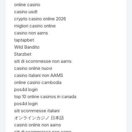
online casino
casino usdt
crypto casino online 2026
migliori casino online
casino non aams
taptapbet
Wild Bandito
Starzbet
siti di scommesse non aams
casino online nuovi
casino italiani non AAMS
online casino cambodia
pos4d login
top 10 online casinos in canada
pos4d login
siti scommesse italiani
オンラインカジノ 日本語
casinò online non aams
siti di scommesse non aams