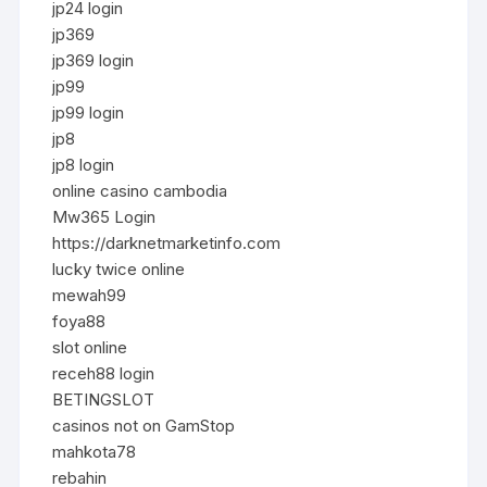
jp24 login
jp369
jp369 login
jp99
jp99 login
jp8
jp8 login
online casino cambodia
Mw365 Login
https://darknetmarketinfo.com
lucky twice online
mewah99
foya88
slot online
receh88 login
BETINGSLOT
casinos not on GamStop
mahkota78
rebahin