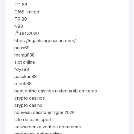
TG 88
C168.limited
TR 88
hi88
เว็บตรง2026
https://nganhangquanao.com/
puas69
mantul138
slot online
foya88
pasukan88
receh88
best online casinos united arab emirates
crypto casinos
crypto casino
nouveau casino en ligne 2026
site de paris sportif
casino senza verifica documenti
migliori siti poker online