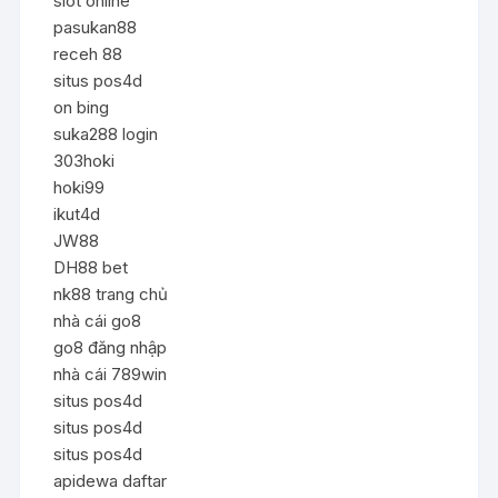
slot online
pasukan88
receh 88
situs pos4d
on bing
suka288 login
303hoki
hoki99
ikut4d
JW88
DH88 bet
nk88 trang chủ
nhà cái go8
go8 đăng nhập
nhà cái 789win
situs pos4d
situs pos4d
situs pos4d
apidewa daftar