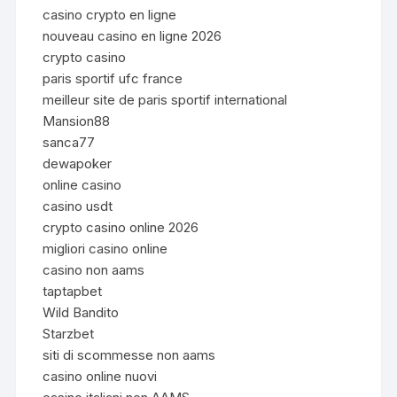
casino crypto en ligne
nouveau casino en ligne 2026
crypto casino
paris sportif ufc france
meilleur site de paris sportif international
Mansion88
sanca77
dewapoker
online casino
casino usdt
crypto casino online 2026
migliori casino online
casino non aams
taptapbet
Wild Bandito
Starzbet
siti di scommesse non aams
casino online nuovi