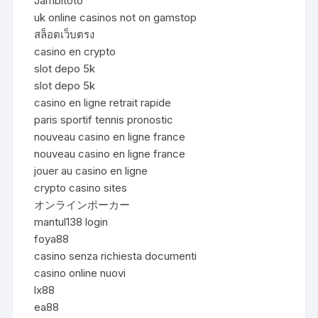
Jambitoto
uk online casinos not on gamstop
สล็อตเว็บตรง
casino en crypto
slot depo 5k
slot depo 5k
casino en ligne retrait rapide
paris sportif tennis pronostic
nouveau casino en ligne france
nouveau casino en ligne france
jouer au casino en ligne
crypto casino sites
オンラインポーカー
mantul138 login
foya88
casino senza richiesta documenti
casino online nuovi
lx88
ea88