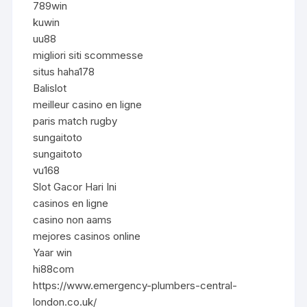
789win
kuwin
uu88
migliori siti scommesse
situs haha178
Balislot
meilleur casino en ligne
paris match rugby
sungaitoto
sungaitoto
vu168
Slot Gacor Hari Ini
casinos en ligne
casino non aams
mejores casinos online
Yaar win
hi88com
https://www.emergency-plumbers-central-
london.co.uk/