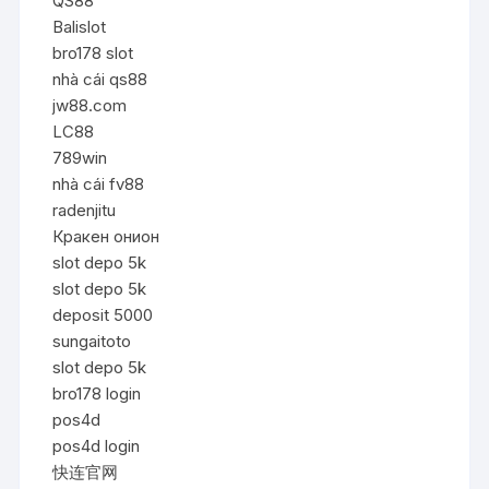
QS88
Balislot
bro178 slot
nhà cái qs88
jw88.com
LC88
789win
nhà cái fv88
radenjitu
Кракен онион
slot depo 5k
slot depo 5k
deposit 5000
sungaitoto
slot depo 5k
bro178 login
pos4d
pos4d login
快连官网