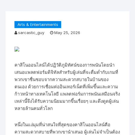
Arts & Entertainments
sarcastic_guy
May 25, 2026
คาสิโนออนไลน์ได้ปฏิวัติภูมิทัศน์ของการพนันโดยนำ
เสนอแพลตฟอร์มดิจิทัลสำหรับผู้เล่นที่จะดื่มด่ำกับเกมที่
พวกเขาชื่นชอบจากความสะดวกสบายในบ้านของ
ตนเอง ด้วยการเชื่อมต่ออินเทอร์เน็ตที่เพิ่มขึ้นและความ
ก้าวหน้าทางเทคโนโลยี แพลตฟอร์มการพนันเสมือนจริง
เหล่านี้จึงได้รับความนิยมมากขึ้นเรื่อยๆ และดึงดูดผู้เล่น
หลายล้านคนทั่วโลก
หนึ่งในแง่มุมที่น่าสนใจที่สุดของคาสิโนออนไลน์คือ
ความสะดวกสบายที่พวกเขานำเสนอ ผู้เล่นไม่จำเป็นต้อง