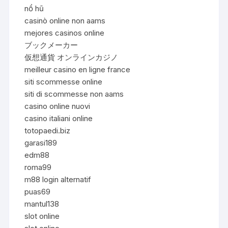
nổ hũ
casinò online non aams
mejores casinos online
ブックメーカー
仮想通貨 オンラインカジノ
meilleur casino en ligne france
siti scommesse online
siti di scommesse non aams
casino online nuovi
casino italiani online
totopaedi.biz
garasi189
edm88
roma99
m88 login alternatif
puas69
mantul138
slot online