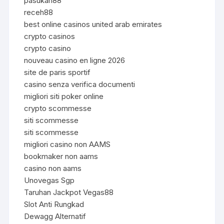
pasukan88
receh88
best online casinos united arab emirates
crypto casinos
crypto casino
nouveau casino en ligne 2026
site de paris sportif
casino senza verifica documenti
migliori siti poker online
crypto scommesse
siti scommesse
siti scommesse
migliori casino non AAMS
bookmaker non aams
casino non aams
Unovegas Sgp
Taruhan Jackpot Vegas88
Slot Anti Rungkad
Dewagg Alternatif