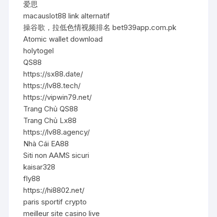
爱思
macauslot88 link alternatif
操谷歌，拉低色情视频排名 bet939app.com.pk
Atomic wallet download
holytogel
QS88
https://sx88.date/
https://lv88.tech/
https://vipwin79.net/
Trang Chủ QS88
Trang Chủ Lx88
https://lv88.agency/
Nhà Cái EA88
Siti non AAMS sicuri
kaisar328
fly88
https://hi8802.net/
paris sportif crypto
meilleur site casino live