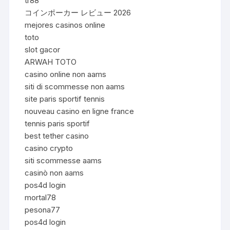
tr88
コインポーカー レビュー 2026
mejores casinos online
toto
slot gacor
ARWAH TOTO
casino online non aams
siti di scommesse non aams
site paris sportif tennis
nouveau casino en ligne france
tennis paris sportif
best tether casino
casino crypto
siti scommesse aams
casinò non aams
pos4d login
mortal78
pesona77
pos4d login