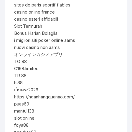
sites de paris sportif fiables
casino online france
casino esteri affidabili
Slot Termurah
Bonus Harian Bolagila
i migliori siti poker online aams
nuovi casino non aams
オンラインカジノアプリ
TG 88
C168.limited
TR 88
hi88
เว็บตรง2026
https://nganhangquanao.com/
puas69
mantul138
slot online
foya88