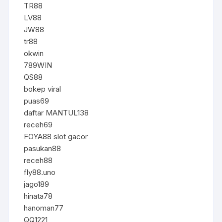
TR88
LV88
JW88
tr88
okwin
789WIN
QS88
bokep viral
puas69
daftar MANTUL138
receh69
FOYA88 slot gacor
pasukan88
receh88
fly88.uno
jago189
hinata78
hanoman77
QQ1221