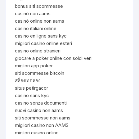
bonus siti scommesse
casinò non aams
casinò online non aams
casino italiani online
casino en ligne sans kyc
migliori casino online esteri
casino online stranieri
giocare a poker online con soldi veri
migliori app poker
siti scommesse bitcoin
สล็อตทดลอง
situs petirgacor
casino sans kyc
casino senza documenti
nuovi casino non aams
siti scommesse non aams
migliori casino non AAMS
migliori casino online