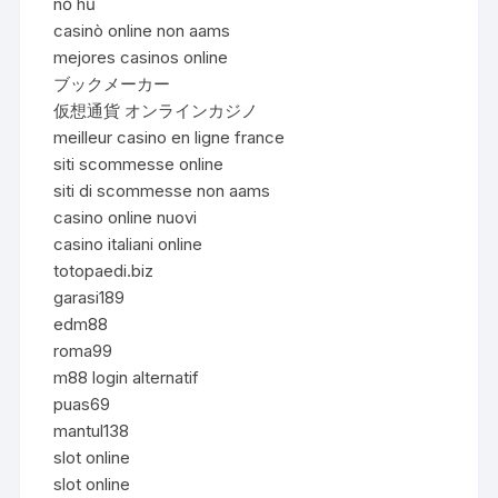
nổ hũ
casinò online non aams
mejores casinos online
ブックメーカー
仮想通貨 オンラインカジノ
meilleur casino en ligne france
siti scommesse online
siti di scommesse non aams
casino online nuovi
casino italiani online
totopaedi.biz
garasi189
edm88
roma99
m88 login alternatif
puas69
mantul138
slot online
slot online