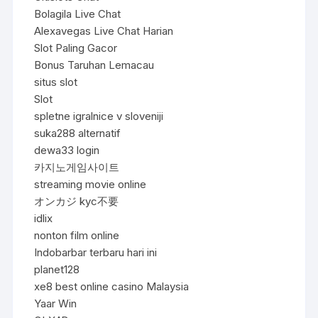
Bolagila Live Chat
Alexavegas Live Chat Harian
Slot Paling Gacor
Bonus Taruhan Lemacau
situs slot
Slot
spletne igralnice v sloveniji
suka288 alternatif
dewa33 login
카지노게임사이트
streaming movie online
オンカジ kyc不要
idlix
nonton film online
Indobarbar terbaru hari ini
planet128
xe8 best online casino Malaysia
Yaar Win