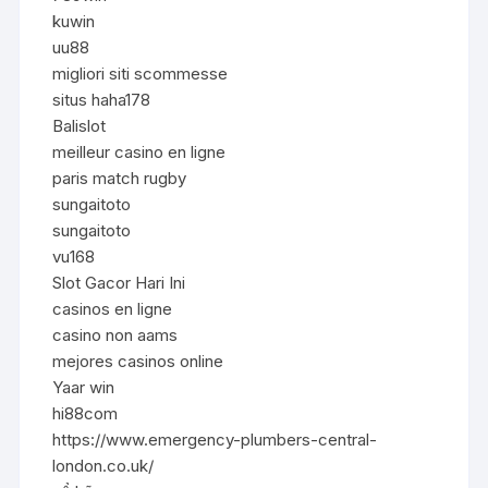
kuwin
uu88
migliori siti scommesse
situs haha178
Balislot
meilleur casino en ligne
paris match rugby
sungaitoto
sungaitoto
vu168
Slot Gacor Hari Ini
casinos en ligne
casino non aams
mejores casinos online
Yaar win
hi88com
https://www.emergency-plumbers-central-
london.co.uk/