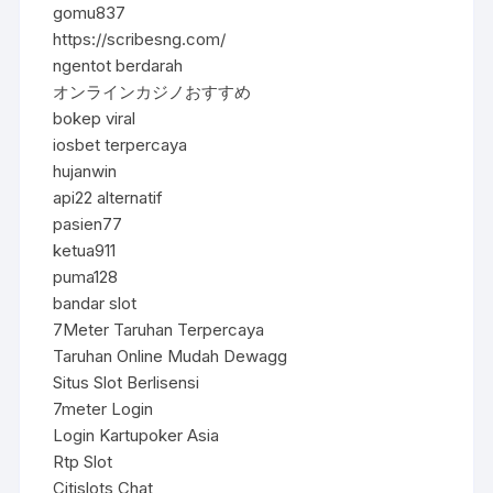
gomu837
https://scribesng.com/
ngentot berdarah
オンラインカジノおすすめ
bokep viral
iosbet terpercaya
hujanwin
api22 alternatif
pasien77
ketua911
puma128
bandar slot
7Meter Taruhan Terpercaya
Taruhan Online Mudah Dewagg
Situs Slot Berlisensi
7meter Login
Login Kartupoker Asia
Rtp Slot
Citislots Chat