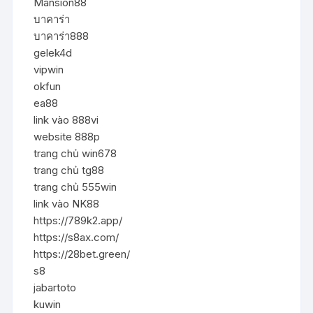
Mansion88
บาคาร่า
บาคาร่า888
gelek4d
vipwin
okfun
ea88
link vào 888vi
website 888p
trang chủ win678
trang chủ tg88
trang chủ 555win
link vào NK88
https://789k2.app/
https://s8ax.com/
https://28bet.green/
s8
jabartoto
kuwin