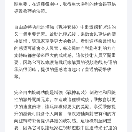
關重要，在這種氛圍中，取得重大勝利的使命很容易
導致魯莽的決策。
自由旋轉功能是增強《戰神套裝》中刺激感和賭注的
又一個重要元素。啟動此模式後，乘數會以更快的價
格倍增，讓玩家享受更大的收益。看到這些乘數增加
的感覺可能會令人興奮，每次捲軸向對您有利的方向
旋轉時都會帶來巨大的成就感。這位技術人員至關重
要，因為它可以維護遊戲玩家購買的視頻遊戲;好運的
承諾很明確，提供的靈感遠遠超出了普通的硬幣收
藏。
完全自由旋轉功能是增強《戰神套裝》刺激性和風險
性的額外關鍵元素。在造成這種模式後，乘數會以更
快的速度倍增，讓玩家獲得更大的獎勵。享受乘數提
升的感覺可能會令人興奮，每次捲軸向對您有利的方
向旋轉時都會提供具體的成功感。這種機制至關重
要，因為它可以讓玩家在視頻遊戲中度過時光;好運的