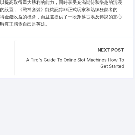
以提高取得重大勝利的能力，同時享受充滿期待和樂趣的沉浸
的設置，《戰神套裝》能夠記錄非正式玩家和熟練狂熱者的
得金錢收益的機會，而且還提供了一段穿越古埃及傳說的驚心
時真正感覺自己是英雄。
NEXT POST
A Tiro's Guide To Online Slot Machines How To
Get Started