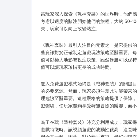
當玩家深入探索《戰神套裝》的世界時，他們應
考慮以適度的賭注開始他們的旅程，大約 50-
失，玩家可以向上改變賭注。
《戰神套裝》最引人注目的元素之一是它提供的
些資訊對於正確制定遊戲玩法策略至關重要。每
值可以極大地影響投注決策。雖然暴勝可以保持
值可以讓玩家珍惜更長的成功時間。
進入免費遊戲模式始終是《戰神套裝》的關鍵目
的必要來源。然而，玩家必須注意此功能帶來的
理危險至關重要。這種嚴格的策略提供了保障，
戲體驗，使玩家能夠享受狩獵冒險的樂趣，而不
為了在玩《戰神套裝》時充分利用成功，玩家採
遊戲特徵時。該視頻遊戲的波動性很高，這意味
混合在一起。因此，對於新手來說，最好習慣在 5