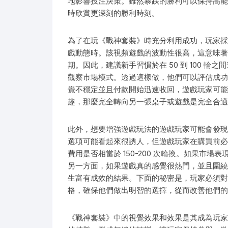
地影響投注決策。雖然暴跌的勝利可以保持高能
時欣賞更深刻的勝利時刻。
為了在玩《戰神套裝》時充分利用成功，玩家採
戲動態時。該視頻遊戲的波動性很高，這意味著
期。因此，建議新手習慣於在 50 到 100 
觀察市場模式。透過這樣做，他們可以評估成功
覺不穩定並且付款開始迅速收回，遊戲玩家可能
趣，那麼完全轉向另一張桌子或遊戲是完全合適
此外，想要增強遊戲玩法的遊戲玩家可能會發現
選項可能看起來很誘人，但遊戲玩家在購買前必
費用是否相當於 150-200 次輪換。如果市
另一方面，如果遊戲真的感覺很熱門，並且圍繞
生富有成效的結果。下面的秘密是，玩家必須對
格，確保他們做出明智的選擇，從而改善他們的
《戰神套裝》中的視覺效果和效果是其成為玩家