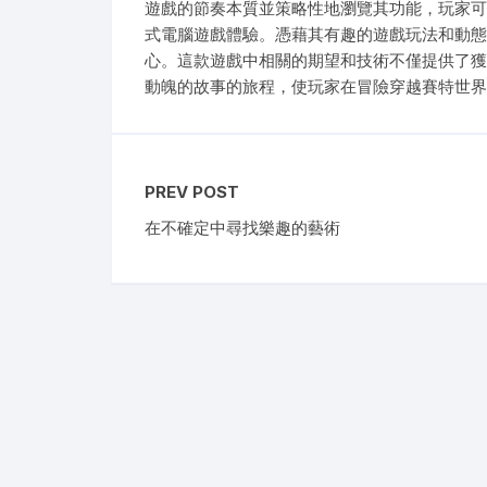
遊戲的節奏本質並策略性地瀏覽其功能，玩家可
式電腦遊戲體驗。憑藉其有趣的遊戲玩法和動態
心。這款遊戲中相關的期望和技術不僅提供了獲
動魄的故事的旅程，使玩家在冒險穿越賽特世界
PREV POST
在不確定中尋找樂趣的藝術