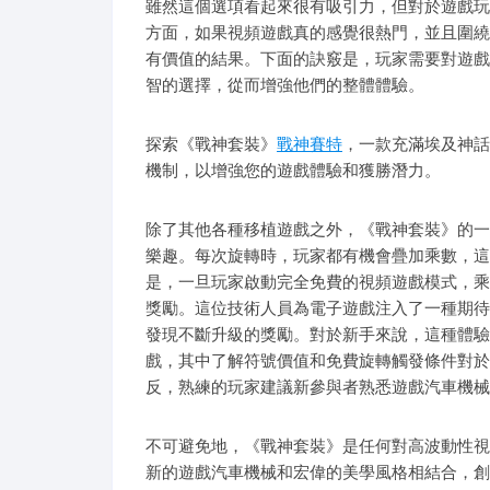
雖然這個選項看起來很有吸引力，但對於遊戲玩
方面，如果視頻遊戲真的感覺很熱門，並且圍繞
有價值的結果。下面的訣竅是，玩家需要對遊戲
智的選擇，從而增強他們的整體體驗。
探索《戰神套裝》
戰神賽特
，一款充滿埃及神話
機制，以增強您的遊戲體驗和獲勝潛力。
除了其他各種移植遊戲之外，《戰神套裝》的一
樂趣。每次旋轉時，玩家都有機會疊加乘數，這
是，一旦玩家啟動完全免費的視頻遊戲模式，乘
獎勵。這位技術人員為電子遊戲注入了一種期待
發現不斷升級的獎勵。對於新手來說，這種體驗
戲，其中了解符號價值和免費旋轉觸發條件對於
反，熟練的玩家建議新參與者熟悉遊戲汽車機械
不可避免地，《戰神套裝》是任何對高波動性視
新的遊戲汽車機械和宏偉的美學風格相結合，創