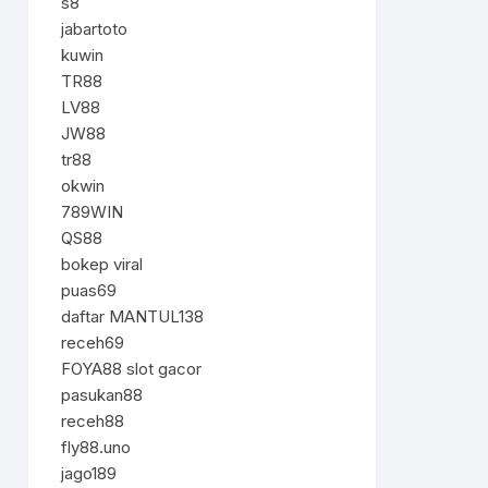
s8
jabartoto
kuwin
TR88
LV88
JW88
tr88
okwin
789WIN
QS88
bokep viral
puas69
daftar MANTUL138
receh69
FOYA88 slot gacor
pasukan88
receh88
fly88.uno
jago189