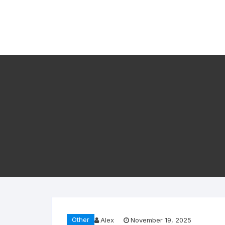
Skip to content
Kaiser Center Events
I Learned It By Watching online businesss!
Other
Alex
November 19, 2025