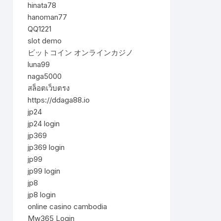
hinata78
hanoman77
QQ1221
slot demo
ビットコイン オンラインカジノ
luna99
naga5000
สล็อตเว็บตรง
https://ddaga88.io
jp24
jp24 login
jp369
jp369 login
jp99
jp99 login
jp8
jp8 login
online casino cambodia
Mw365 Login