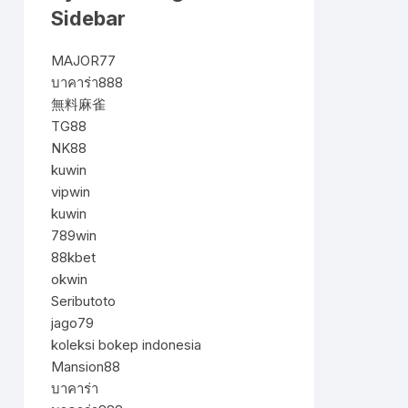
Sidebar
MAJOR77
บาคาร่า888
無料麻雀
TG88
NK88
kuwin
vipwin
kuwin
789win
88kbet
okwin
Seributoto
jago79
koleksi bokep indonesia
Mansion88
บาคาร่า