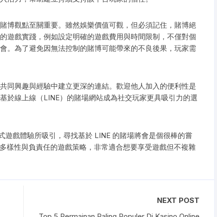
賭博觀點至關重要。雖然娛樂價值可觀，但必須記住，賭博絕
的遊戲實踐，例如設定明確的遊戲費用與時間限制，不僅對個
會。為了避免因無法控制的賭博可能帶來的不良後果，玩家需
共同興趣與經驗中建立更深的連結。歡迎他人加入的便利性是
基於線上線（LINE）的賭場網站成為社交玩家更具吸引力的選
遊戲體驗所吸引，尋找基於 LINE 的賭場將會是個很棒的嘗
遊戲多樣性與負責任的遊戲策略，非常適合想要享受遊戲但不複雜
NEXT POST
Top 5 Permainan Paling Populer Di Kasino Online