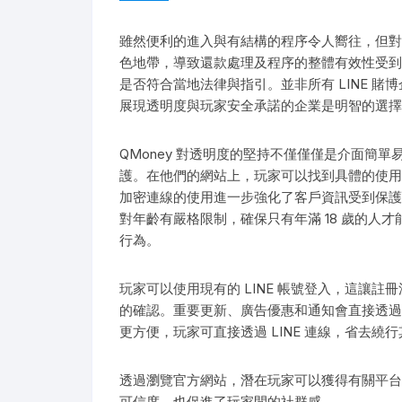
雖然便利的進入與有結構的程序令人嚮往，但對 
色地帶，導致還款處理及程序的整體有效性受到
是否符合當地法律與指引。並非所有 LINE 
展現透明度與玩家安全承諾的企業是明智的選擇
QMoney 對透明度的堅持不僅僅僅是介面簡
護。在他們的網站上，玩家可以找到具體的使用
加密連線的使用進一步強化了客戶資訊受到保護
對年齡有嚴格限制，確保只有年滿 18 歲的人
行為。
玩家可以使用現有的 LINE 帳號登入，這讓
的確認。重要更新、廣告優惠和通知會直接透過 
更方便，玩家可直接透過 LINE 連線，省去
透過瀏覽官方網站，潛在玩家可以獲得有關平台
可信度，也促進了玩家間的社群感。