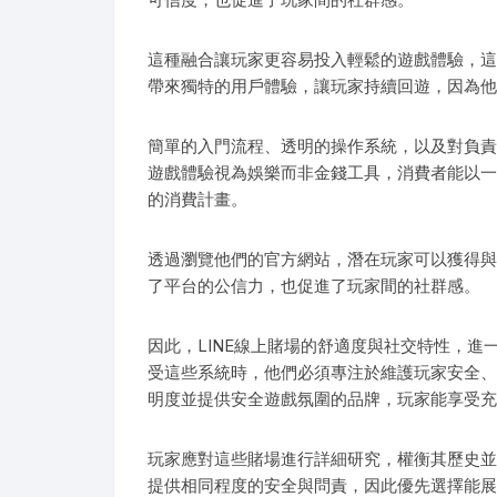
這種融合讓玩家更容易投入輕鬆的遊戲體驗，這
帶來獨特的用戶體驗，讓玩家持續回遊，因為他
簡單的入門流程、透明的操作系統，以及對負責
遊戲體驗視為娛樂而非金錢工具，消費者能以一種
的消費計畫。
透過瀏覽他們的官方網站，潛在玩家可以獲得與
了平台的公信力，也促進了玩家間的社群感。
因此，LINE線上賭場的舒適度與社交特性，進
受這些系統時，他們必須專注於維護玩家安全、
明度並提供安全遊戲氛圍的品牌，玩家能享受充
玩家應對這些賭場進行詳細研究，權衡其歷史並檢
提供相同程度的安全與問責，因此優先選擇能展