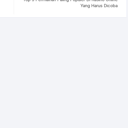
Yang Harus Dicoba