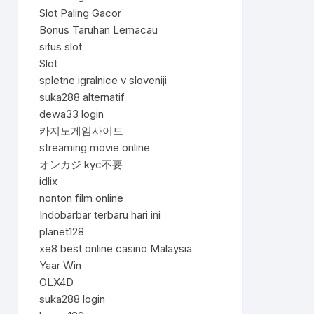
Slot Paling Gacor
Bonus Taruhan Lemacau
situs slot
Slot
spletne igralnice v sloveniji
suka288 alternatif
dewa33 login
카지노게임사이트
streaming movie online
オンカジ kyc不要
idlix
nonton film online
Indobarbar terbaru hari ini
planet128
xe8 best online casino Malaysia
Yaar Win
OLX4D
suka288 login