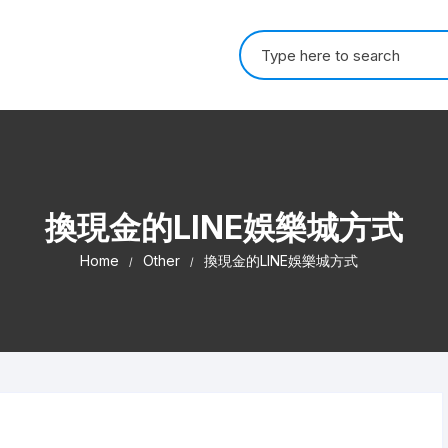
Search for:
換現金的LINE娛樂城方式
Home
Other
換現金的LINE娛樂城方式