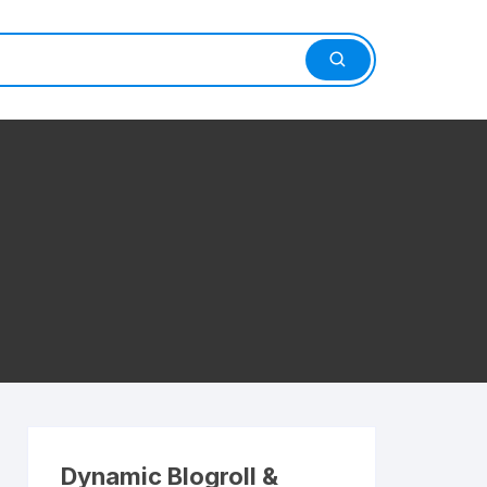
Dynamic Blogroll &