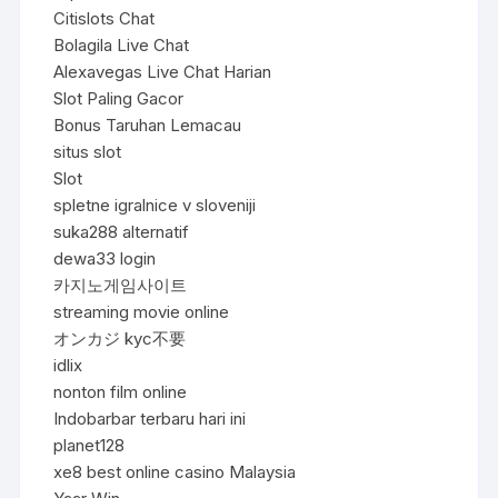
Citislots Chat
Bolagila Live Chat
Alexavegas Live Chat Harian
Slot Paling Gacor
Bonus Taruhan Lemacau
situs slot
Slot
spletne igralnice v sloveniji
suka288 alternatif
dewa33 login
카지노게임사이트
streaming movie online
オンカジ kyc不要
idlix
nonton film online
Indobarbar terbaru hari ini
planet128
xe8 best online casino Malaysia