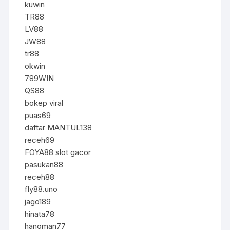
kuwin
TR88
LV88
JW88
tr88
okwin
789WIN
QS88
bokep viral
puas69
daftar MANTUL138
receh69
FOYA88 slot gacor
pasukan88
receh88
fly88.uno
jago189
hinata78
hanoman77