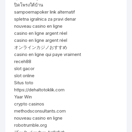
ปิดโพรงใต้บ้าน
sampoernapoker link alternatif
spletna igralnica za pravi denar
nouveau casino en ligne
casino en ligne argent réel
casino en ligne argent réel
オンラインカジノおすすめ
casino en ligne qui paye vraiment
receh88
slot gacor
slot online
Situs toto
https://dehaltotoklik.com
Yaar Win
crypto casinos
methodsconsultants.com
nouveau casino en ligne
robotrumble.org