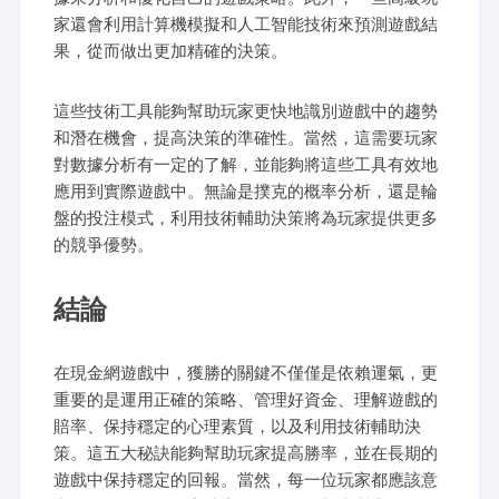
家還會利用計算機模擬和人工智能技術來預測遊戲結
果，從而做出更加精確的決策。
這些技術工具能夠幫助玩家更快地識別遊戲中的趨勢
和潛在機會，提高決策的準確性。當然，這需要玩家
對數據分析有一定的了解，並能夠將這些工具有效地
應用到實際遊戲中。無論是撲克的概率分析，還是輪
盤的投注模式，利用技術輔助決策將為玩家提供更多
的競爭優勢。
結論
在現金網遊戲中，獲勝的關鍵不僅僅是依賴運氣，更
重要的是運用正確的策略、管理好資金、理解遊戲的
賠率、保持穩定的心理素質，以及利用技術輔助決
策。這五大秘訣能夠幫助玩家提高勝率，並在長期的
遊戲中保持穩定的回報。當然，每一位玩家都應該意