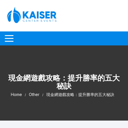
Skip to content
現金網遊戲攻略：提升勝率的五大
秘訣
Home
Other
現金網遊戲攻略：提升勝率的五大秘訣