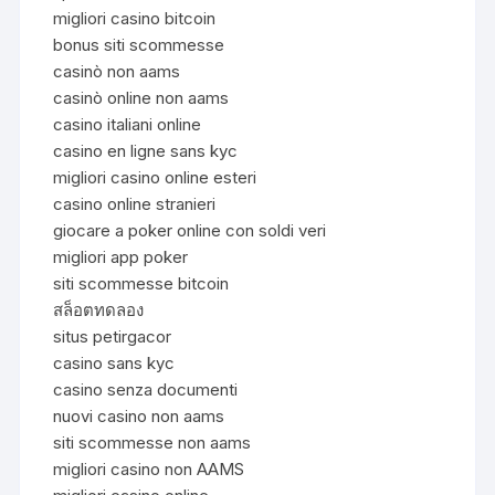
migliori casino bitcoin
bonus siti scommesse
casinò non aams
casinò online non aams
casino italiani online
casino en ligne sans kyc
migliori casino online esteri
casino online stranieri
giocare a poker online con soldi veri
migliori app poker
siti scommesse bitcoin
สล็อตทดลอง
situs petirgacor
casino sans kyc
casino senza documenti
nuovi casino non aams
siti scommesse non aams
migliori casino non AAMS