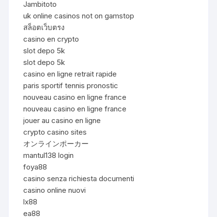
Jambitoto
uk online casinos not on gamstop
สล็อตเว็บตรง
casino en crypto
slot depo 5k
slot depo 5k
casino en ligne retrait rapide
paris sportif tennis pronostic
nouveau casino en ligne france
nouveau casino en ligne france
jouer au casino en ligne
crypto casino sites
オンラインポーカー
mantul138 login
foya88
casino senza richiesta documenti
casino online nuovi
lx88
ea88