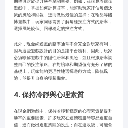
期望值對於提升勝率至關重要。例如，在撲克等競技
遊戲中，掌握如何計算賠率，能幫助玩家評估每個決
策的風險和回報，進而做出最佳的選擇；在輪盤等賭
博遊戲中，玩家同樣需要了解每種投注方式的賠率，
選擇風險較低、回報穩定的投注方式。
此外，現金網遊戲的賠率通常不會完全對玩家有利，
因為這些遊戲設計的目的是讓平台獲利。因此，玩家
必須瞭解遊戲中的隱性賠率和風險，並且根據賠率調
整自己的投注策略。在對賠率和期望值有充分了解的
基礎上，玩家能夠更理性地選擇遊戲方式，降低風
險，並提升自身的獲勝機會。
4. 保持冷靜與心理素質
在現金網遊戲中，保持冷靜和穩定的心理素質是提升
勝率的重要因素。許多玩家在連續獲勝時容易過度自
信，進而做出過度風險的投注；而在連敗後，可能會