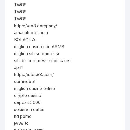
TW88
TW88
TW88
https://go8.company/
amanahtoto login
BOLAGILA
migliori casino non AAMS
migliori siti scommesse
siti di scommesse non aams
api11
https://stqs88.com/
dominobet
migliori casino online
crypto casino
deposit 5000
solusiwin daftar
hd porno
jw88.to