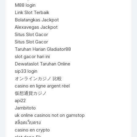
M88 login
Link Slot Terbaik
Bolatangkas Jackpot
Alexavegas Jackpot
Situs Slot Gacor
Situs Slot Gacor
Taruhan Harian Gladiator88
slot gacor hari ini
Dewataslot Taruhan Online
sip33 login
オンラインカジノ 比較
casino en ligne argent réel
仮想通貨カジノ
api22
Jambitoto
uk online casinos not on gamstop
สล็อตเว็บตรง
casino en crypto