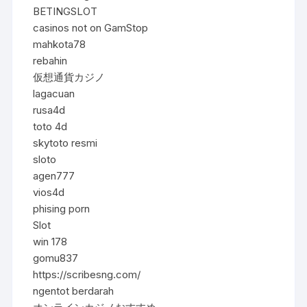
BETINGSLOT
casinos not on GamStop
mahkota78
rebahin
仮想通貨カジノ
lagacuan
rusa4d
toto 4d
skytoto resmi
sloto
agen777
vios4d
phising porn
Slot
win 178
gomu837
https://scribesng.com/
ngentot berdarah