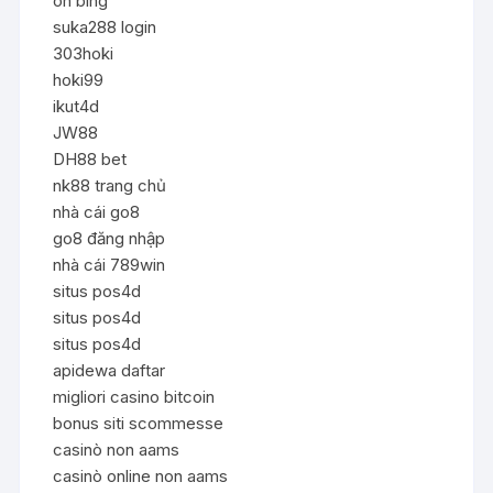
on bing
suka288 login
303hoki
hoki99
ikut4d
JW88
DH88 bet
nk88 trang chủ
nhà cái go8
go8 đăng nhập
nhà cái 789win
situs pos4d
situs pos4d
situs pos4d
apidewa daftar
migliori casino bitcoin
bonus siti scommesse
casinò non aams
casinò online non aams