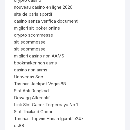
crypto casino
nouveau casino en ligne 2026
site de paris sportif
casino senza verifica documenti
migliori siti poker online
crypto scommesse
siti scommesse
siti scommesse
migliori casino non AAMS
bookmaker non aams
casino non aams
Unovegas Sgp
Taruhan Jackpot Vegas88
Slot Anti Rungkad
Dewagg Alternatif
Link Slot Gacor Terpercaya No 1
Slot Thailand Gacor
Taruhan Topwin Harian Igamble247
qs88