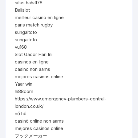
situs haha178
Balislot
meilleur casino en ligne
paris match rugby
sungaitoto
sungaitoto
vu168
Slot Gacor Hari Ini
casinos en ligne
casino non aams
mejores casinos online
Yaar win
hi88com
https://www.emergency-plumbers-central-
london.co.uk/
nổ hũ
casinò online non aams
mejores casinos online
ブックメーカー