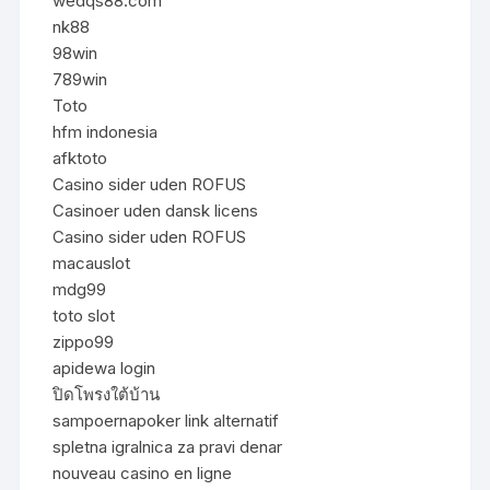
wedqs88.com
nk88
98win
789win
Toto
hfm indonesia
afktoto
Casino sider uden ROFUS
Casinoer uden dansk licens
Casino sider uden ROFUS
macauslot
mdg99
toto slot
zippo99
apidewa login
ปิดโพรงใต้บ้าน
sampoernapoker link alternatif
spletna igralnica za pravi denar
nouveau casino en ligne