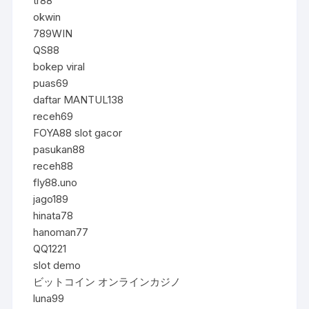
tr88
okwin
789WIN
QS88
bokep viral
puas69
daftar MANTUL138
receh69
FOYA88 slot gacor
pasukan88
receh88
fly88.uno
jago189
hinata78
hanoman77
QQ1221
slot demo
ビットコイン オンラインカジノ
luna99