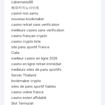
cabemanis88
해외카지노사이트
casinò non aams
nouveau bookmaker
casino retrait sans verification
meilleurs casino sans verification
casino français crypto
casino crypto liste
site paris sportif France
Cialis
meilleur casino en ligne 2026
casino en ligne retrait immédiat
meilleurs sites de paris sportifs
Server Thailand
bookmaker crypto
sites de paris sportif fiables
casino online france
casino esteri affidabili
Slot Termurah