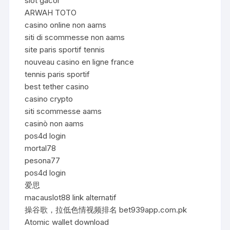
slot gacor
ARWAH TOTO
casino online non aams
siti di scommesse non aams
site paris sportif tennis
nouveau casino en ligne france
tennis paris sportif
best tether casino
casino crypto
siti scommesse aams
casinò non aams
pos4d login
mortal78
pesona77
pos4d login
爱思
macauslot88 link alternatif
操谷歌，拉低色情视频排名 bet939app.com.pk
Atomic wallet download