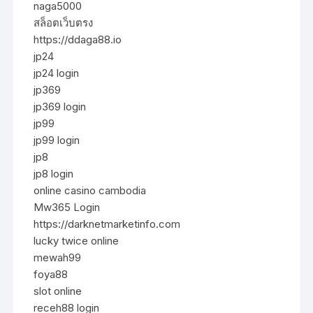
naga5000
สล็อตเว็บตรง
https://ddaga88.io
jp24
jp24 login
jp369
jp369 login
jp99
jp99 login
jp8
jp8 login
online casino cambodia
Mw365 Login
https://darknetmarketinfo.com
lucky twice online
mewah99
foya88
slot online
receh88 login