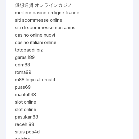
仮想通貨 オンラインカジノ
meilleur casino en ligne france
siti scommesse online
siti di scommesse non aams
casino online nuovi
casino italiani online
totopaedi.biz
garasi189
edm88
roma99
m88 login alternatif
puas69
mantul138
slot online
slot online
pasukan88
receh 88
situs pos4d