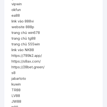
vipwin
okfun
ea88
link vào 888vi
website 888p
trang chủ win678
trang chủ tg88
trang chủ 555win
link vào NK88
https://789k2.app/
https://s8ax.com/
https://28bet.green/
s8
jabartoto
kuwin
TR88
LV88
JW88