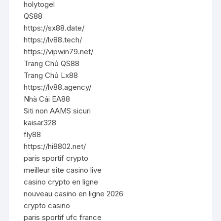
holytogel
QS88
https://sx88.date/
https://lv88.tech/
https://vipwin79.net/
Trang Chủ QS88
Trang Chủ Lx88
https://lv88.agency/
Nhà Cái EA88
Siti non AAMS sicuri
kaisar328
fly88
https://hi8802.net/
paris sportif crypto
meilleur site casino live
casino crypto en ligne
nouveau casino en ligne 2026
crypto casino
paris sportif ufc france