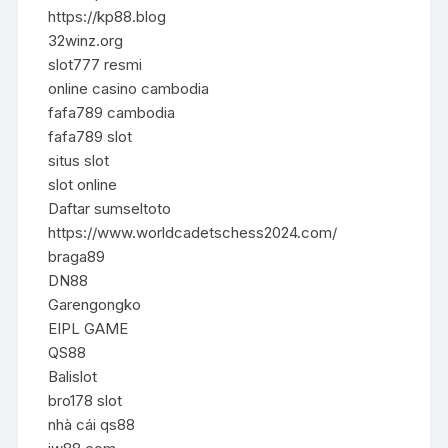
https://kp88.blog
32winz.org
slot777 resmi
online casino cambodia
fafa789 cambodia
fafa789 slot
situs slot
slot online
Daftar sumseltoto
https://www.worldcadetschess2024.com/
braga89
DN88
Garengongko
EIPL GAME
QS88
Balislot
bro178 slot
nhà cái qs88