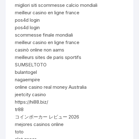
migliori siti scommesse calcio mondiali
meilleur casino en ligne france
pos4d login
pos4d login
scommesse finale mondiali
meilleur casino en ligne france
casinò online non aams
meilleurs sites de paris sportifs
SUMSELTOTO
bulantogel
nagaempire
online casino real money Australia
jeetcity casino
https://hi88.biz/
tr88
コインポーカー レビュー 2026
mejores casinos online
toto