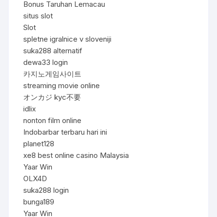
Bonus Taruhan Lemacau
situs slot
Slot
spletne igralnice v sloveniji
suka288 alternatif
dewa33 login
카지노게임사이트
streaming movie online
オンカジ kyc不要
idlix
nonton film online
Indobarbar terbaru hari ini
planet128
xe8 best online casino Malaysia
Yaar Win
OLX4D
suka288 login
bunga189
Yaar Win