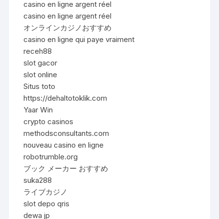
casino en ligne argent réel
casino en ligne argent réel
オンラインカジノおすすめ
casino en ligne qui paye vraiment
receh88
slot gacor
slot online
Situs toto
https://dehaltotoklik.com
Yaar Win
crypto casinos
methodsconsultants.com
nouveau casino en ligne
robotrumble.org
ブック メーカー おすすめ
suka288
ライブカジノ
slot depo qris
dewa jp