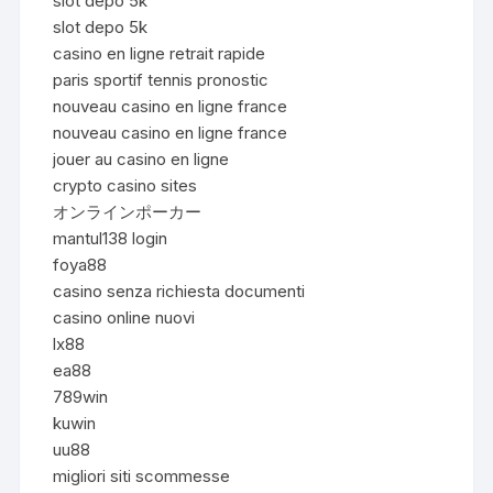
slot depo 5k
slot depo 5k
casino en ligne retrait rapide
paris sportif tennis pronostic
nouveau casino en ligne france
nouveau casino en ligne france
jouer au casino en ligne
crypto casino sites
オンラインポーカー
mantul138 login
foya88
casino senza richiesta documenti
casino online nuovi
lx88
ea88
789win
kuwin
uu88
migliori siti scommesse