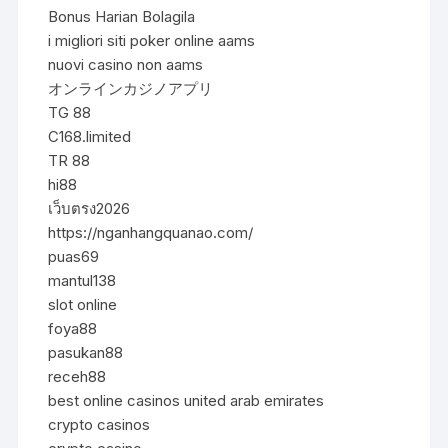
Bonus Harian Bolagila
i migliori siti poker online aams
nuovi casino non aams
オンラインカジノアプリ
TG 88
C168.limited
TR 88
hi88
เว็บตรง2026
https://nganhangquanao.com/
puas69
mantul138
slot online
foya88
pasukan88
receh88
best online casinos united arab emirates
crypto casinos