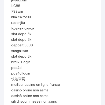
jw88.com
LC88
789win
nhà cái fv88
radenjitu
Кракен онион
slot depo 5k
slot depo 5k
deposit 5000
sungaitoto
slot depo 5k
bro178 login
pos4d
pos4d login
快连官网
meilleur casino en ligne france
casinò online non aams
casinò online non aams
siti di scommesse non aams