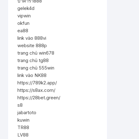
บาคาร่า888
gelek4d
vipwin
okfun
ea88
link vào 888vi
website 888p
trang chủ win678
trang chủ tg88
trang chủ 555win
link vào NK88
https://789k2.app/
https://s8ax.com/
https://28bet.green/
s8
jabartoto
kuwin
TR88
LV88