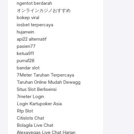
ngentot berdarah
オンラインカジノおすすめ
bokep viral
iosbet terpercaya
hujanwin
api22 alternatif
pasien77
ketua911
puma128
bandar slot
7Meter Taruhan Terpercaya
Taruhan Online Mudah Dewagg
Situs Slot Berlisensi
7meter Login
Login Kartupoker Asia
Rtp Slot
Citislots Chat
Bolagila Live Chat
Alexavegas Live Chat Harian