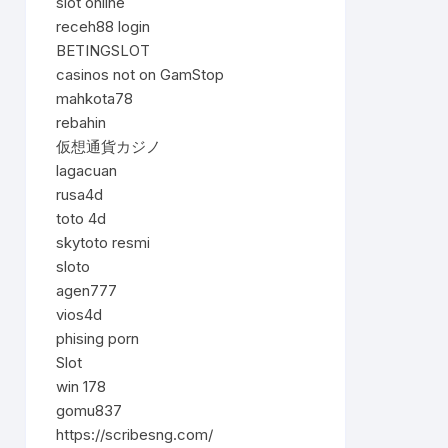
slot online
receh88 login
BETINGSLOT
casinos not on GamStop
mahkota78
rebahin
仮想通貨カジノ
lagacuan
rusa4d
toto 4d
skytoto resmi
sloto
agen777
vios4d
phising porn
Slot
win 178
gomu837
https://scribesng.com/