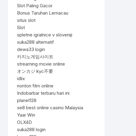
Slot Paling Gacor
Bonus Taruhan Lemacau
situs slot
Slot
spletne igralnice v sloveniji
suka288 alternatif
dewa33 login
카지노게임사이트
streaming movie online
オンカジ kyc不要
idlix
nonton film online
Indobarbar terbaru hari ini
planet128
xe8 best online casino Malaysia
Yaar Win
OLX4D
suka288 login