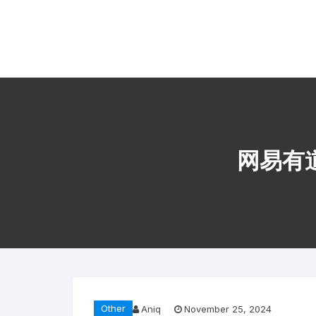
Skip to content
Kaiser Center Events
I Learned It By Watching online businesss!
网易有
Other
Aniq
November 25, 2024