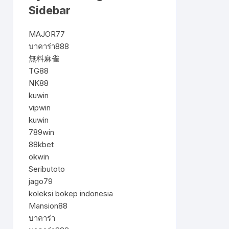
Sidebar
MAJOR77
บาคาร่า888
無料麻雀
TG88
NK88
kuwin
vipwin
kuwin
789win
88kbet
okwin
Seributoto
jago79
koleksi bokep indonesia
Mansion88
บาคาร่า