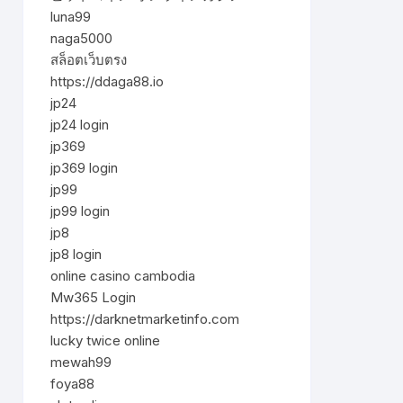
luna99
naga5000
สล็อตเว็บตรง
https://ddaga88.io
jp24
jp24 login
jp369
jp369 login
jp99
jp99 login
jp8
jp8 login
online casino cambodia
Mw365 Login
https://darknetmarketinfo.com
lucky twice online
mewah99
foya88