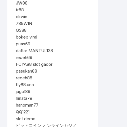
JW88
tr88
okwin
789WIN
QS88
bokep viral
puas69
daftar MANTUL138
receh69
FOYA88 slot gacor
pasukan88
receh88
fly88.uno
jago189
hinata78
hanoman77
QQ1221
slot demo
ビットコイン オンラインカジノ