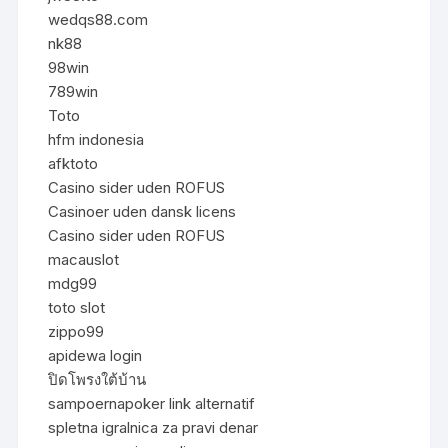
wedqs88.com
nk88
98win
789win
Toto
hfm indonesia
afktoto
Casino sider uden ROFUS
Casinoer uden dansk licens
Casino sider uden ROFUS
macauslot
mdg99
toto slot
zippo99
apidewa login
ปิดโพรงใต้บ้าน
sampoernapoker link alternatif
spletna igralnica za pravi denar