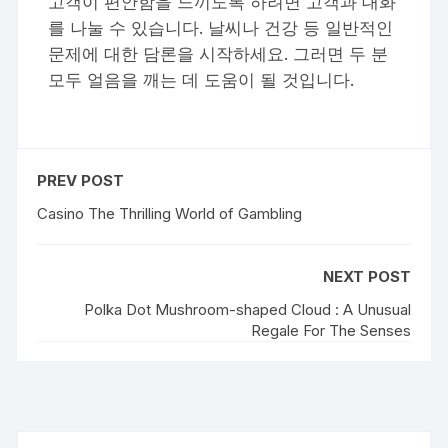
고객이 편안함을 느끼도록 하려면 고객과 대화
를 나눌 수 있습니다. 날씨나 건강 등 일반적인
문제에 대한 담론을 시작하세요. 그러면 두 분
모두 얼음을 깨는 데 도움이 될 것입니다.
PREV POST
Casino The Thrilling World of Gambling
NEXT POST
Polka Dot Mushroom-shaped Cloud : A Unusual
Regale For The Senses