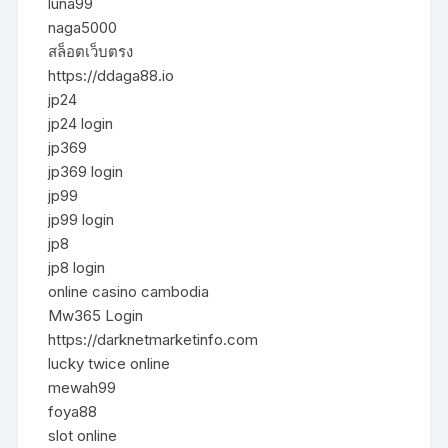
luna99
naga5000
สล็อตเว็บตรง
https://ddaga88.io
jp24
jp24 login
jp369
jp369 login
jp99
jp99 login
jp8
jp8 login
online casino cambodia
Mw365 Login
https://darknetmarketinfo.com
lucky twice online
mewah99
foya88
slot online