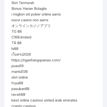
Slot Termurah
Bonus Harian Bolagila
i migliori siti poker online aams
nuovi casino non aams
オンラインカジノアプリ
TG 88
C168.limited
TR 88
hi88
เว็บตรง2026
https://nganhangquanao.com/
puas69
mantul138
slot online
foya88
pasukan88
receh88
best online casinos united arab emirates
crypto casinos