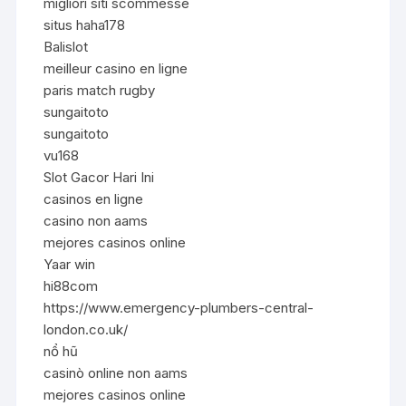
migliori siti scommesse
situs haha178
Balislot
meilleur casino en ligne
paris match rugby
sungaitoto
sungaitoto
vu168
Slot Gacor Hari Ini
casinos en ligne
casino non aams
mejores casinos online
Yaar win
hi88com
https://www.emergency-plumbers-central-
london.co.uk/
nổ hũ
casinò online non aams
mejores casinos online