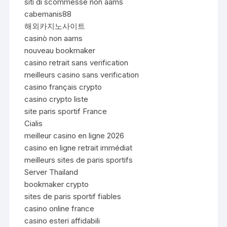
siti di scommesse non aams
cabemanis88
해외카지노사이트
casinò non aams
nouveau bookmaker
casino retrait sans verification
meilleurs casino sans verification
casino français crypto
casino crypto liste
site paris sportif France
Cialis
meilleur casino en ligne 2026
casino en ligne retrait immédiat
meilleurs sites de paris sportifs
Server Thailand
bookmaker crypto
sites de paris sportif fiables
casino online france
casino esteri affidabili