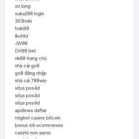
on bing
suka288 login
303hoki
hoki99
ikut4d
JW88
DH88 bet
nk88 trang chủ
nhà cái go8
go8 đăng nhập
nhà cái 789win
situs pos4d
situs pos4d
situs pos4d
apidewa daftar
migliori casino bitcoin
bonus siti scommesse
casinò non aams