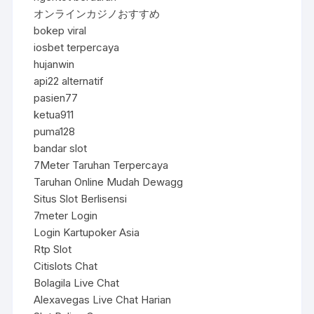
オンラインカジノおすすめ
bokep viral
iosbet terpercaya
hujanwin
api22 alternatif
pasien77
ketua911
puma128
bandar slot
7Meter Taruhan Terpercaya
Taruhan Online Mudah Dewagg
Situs Slot Berlisensi
7meter Login
Login Kartupoker Asia
Rtp Slot
Citislots Chat
Bolagila Live Chat
Alexavegas Live Chat Harian