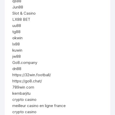
qs88
Jun88
Slot & Casino
LX88 BET
uu88
tg88
okwin
lx88
kuwin
jw88
Go8.company
dn88
https://32win.football/
https://go8.chat/
789win com
kembarjitu
crypto casino
meilleur casino en ligne france
crypto casino