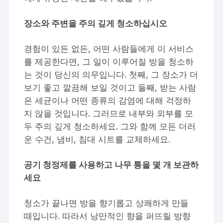
장소와 주변을 주의 깊게 청소하십시오
경험이 있든 없든, 어떤 사람들에게 이 서비스
를 제공한다면, 그 일이 이루어질 방을 청소하
는 것이 당신의 의무입니다. 첫째, 그 장소가 더
보기 좋고 깔끔해 보일 것이고 둘째, 받는 사람
은 세균이나 어떤 종류의 감염에 대해 걱정하
지 않을 것입니다. 그러므로 내부와 외부를 모
두 주의 깊게 청소하세요. 그와 함께 모든 더러
운 수건, 냄비, 침대 시트를 교체하세요.
공기 청정제를 사용하고 나무 통을 몇 개 보관하
세요
청소가 끝나면 방을 향기롭고 상쾌하게 만들
때입니다. 따라서 낭만적인 향을 퍼뜨릴 방향