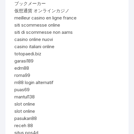
ブックメーカー
仮想通貨 オンラインカジノ
meilleur casino en ligne france
siti scommesse online
siti di scommesse non aams
casino online nuovi
casino italiani online
totopaedi.biz
garasi189
edm88
roma99
m88 login alternatif
puas69
mantul138
slot online
slot online
pasukan88
receh 88
situs pos4d