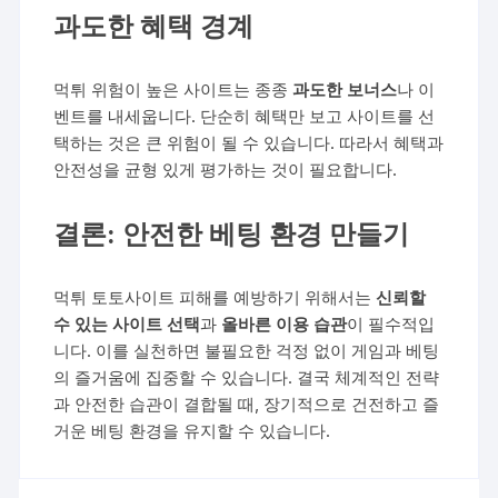
과도한 혜택 경계
먹튀 위험이 높은 사이트는 종종
과도한 보너스
나 이
벤트를 내세웁니다. 단순히 혜택만 보고 사이트를 선
택하는 것은 큰 위험이 될 수 있습니다. 따라서 혜택과
안전성을 균형 있게 평가하는 것이 필요합니다.
결론: 안전한 베팅 환경 만들기
먹튀 토토사이트 피해를 예방하기 위해서는
신뢰할
수 있는 사이트 선택
과
올바른 이용 습관
이 필수적입
니다. 이를 실천하면 불필요한 걱정 없이 게임과 베팅
의 즐거움에 집중할 수 있습니다. 결국 체계적인 전략
과 안전한 습관이 결합될 때, 장기적으로 건전하고 즐
거운 베팅 환경을 유지할 수 있습니다.