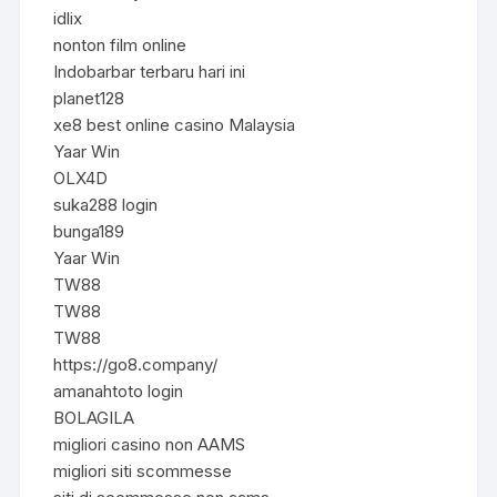
idlix
nonton film online
Indobarbar terbaru hari ini
planet128
xe8 best online casino Malaysia
Yaar Win
OLX4D
suka288 login
bunga189
Yaar Win
TW88
TW88
TW88
https://go8.company/
amanahtoto login
BOLAGILA
migliori casino non AAMS
migliori siti scommesse