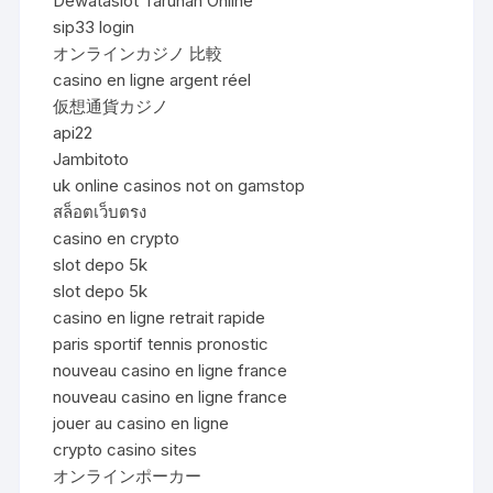
Dewataslot Taruhan Online
sip33 login
オンラインカジノ 比較
casino en ligne argent réel
仮想通貨カジノ
api22
Jambitoto
uk online casinos not on gamstop
สล็อตเว็บตรง
casino en crypto
slot depo 5k
slot depo 5k
casino en ligne retrait rapide
paris sportif tennis pronostic
nouveau casino en ligne france
nouveau casino en ligne france
jouer au casino en ligne
crypto casino sites
オンラインポーカー