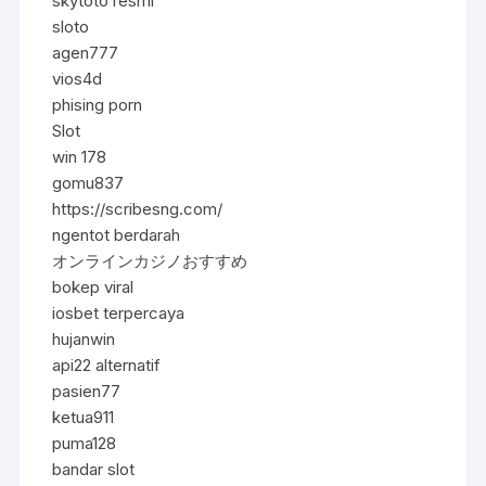
skytoto resmi
sloto
agen777
vios4d
phising porn
Slot
win 178
gomu837
https://scribesng.com/
ngentot berdarah
オンラインカジノおすすめ
bokep viral
iosbet terpercaya
hujanwin
api22 alternatif
pasien77
ketua911
puma128
bandar slot