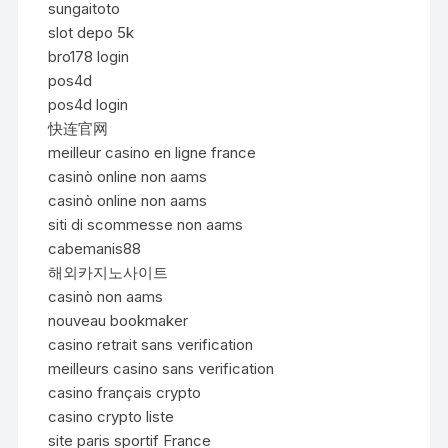
sungaitoto
slot depo 5k
bro178 login
pos4d
pos4d login
快连官网
meilleur casino en ligne france
casinò online non aams
casinò online non aams
siti di scommesse non aams
cabemanis88
해외카지노사이트
casinò non aams
nouveau bookmaker
casino retrait sans verification
meilleurs casino sans verification
casino français crypto
casino crypto liste
site paris sportif France