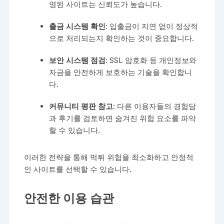
영된 사이트는 신뢰도가 높습니다.
출금 시스템 확인
: 입출금이 지연 없이 정상적
으로 처리되는지 확인하는 것이 중요합니다.
보안 시스템 점검
: SSL 암호화 등 개인정보와
자금을 안전하게 보호하는 기술을 확인합니
다.
커뮤니티 평판 참고
: 다른 이용자들의 경험담
과 후기를 검토하면 숨겨진 위험 요소를 파악
할 수 있습니다.
이러한 전략을 통해 먹튀 위험을 최소화하고 안정적
인 사이트를 선택할 수 있습니다.
안전한 이용 습관