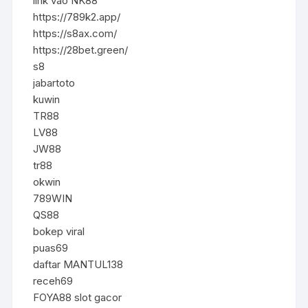
link vào NK88
https://789k2.app/
https://s8ax.com/
https://28bet.green/
s8
jabartoto
kuwin
TR88
LV88
JW88
tr88
okwin
789WIN
QS88
bokep viral
puas69
daftar MANTUL138
receh69
FOYA88 slot gacor