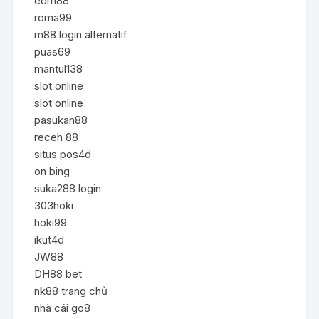
edm88
roma99
m88 login alternatif
puas69
mantul138
slot online
slot online
pasukan88
receh 88
situs pos4d
on bing
suka288 login
303hoki
hoki99
ikut4d
JW88
DH88 bet
nk88 trang chủ
nhà cái go8