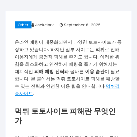
Other
Jackclark
September 6, 2025
온라인 베팅이 대중화되면서 다양한 토토사이트가 등
장하고 있습니다. 하지만 일부 사이트는
먹튀
로 인해
이용자에게 금전적 피해를 주기도 합니다. 이러한 위
험을 최소화하고 안전하게 베팅을 즐기기 위해서는
체계적인
피해 예방 전략
과 올바른
이용 습관
이 필요
합니다. 본 글에서는 먹튀 토토사이트 피해를 예방할
수 있는 전략과 안전한 이용 팁을 안내합니다
먹튀검
증사이트
.
먹튀 토토사이트 피해란 무엇인
가