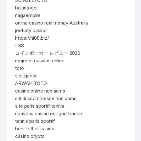
SUMSELTOTO
bulantogel
nagaempire
online casino real money Australia
jeetcity casino
https://hi88.biz/
tr88
コインポーカー レビュー 2026
mejores casinos online
toto
slot gacor
ARWAH TOTO
casino online non aams
siti di scommesse non aams
site paris sportif tennis
nouveau casino en ligne france
tennis paris sportif
best tether casino
casino crypto