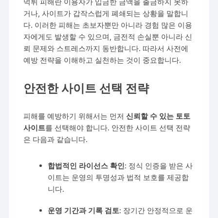
먹튀 피해란 이용자가 입금한 금액을 출금하지 못하
거나, 사이트가 갑작스럽게 폐쇄되는 상황을 말합니
다. 이러한 피해는 초보자뿐만 아니라 경험 많은 이용
자에게도 발생할 수 있으며, 금전적 손실뿐 아니라 신
뢰 문제와 스트레스까지 동반합니다. 따라서 사전에
예방 전략을 이해하고 실천하는 것이 중요합니다.
안전한 사이트 선택 전략
피해를 예방하기 위해서는 먼저
신뢰할 수 있는 토토
사이트
를 선택해야 합니다. 안전한 사이트 선택 전략
은 다음과 같습니다.
합법적인 라이선스 확인
: 정식 인증을 받은 사
이트는 운영의 투명성과 법적 보호를 제공합
니다.
운영 기간과 기록 검토
: 장기간 안정적으로 운