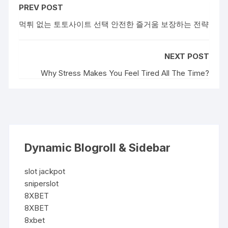
PREV POST
먹튀 없는 토토사이트 선택 안전한 즐거움 보장하는 전략
NEXT POST
Why Stress Makes You Feel Tired All The Time?
Dynamic Blogroll & Sidebar
slot jackpot
sniperslot
8XBET
8XBET
8xbet