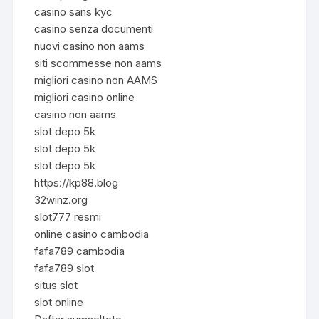
casino sans kyc
casino senza documenti
nuovi casino non aams
siti scommesse non aams
migliori casino non AAMS
migliori casino online
casino non aams
slot depo 5k
slot depo 5k
slot depo 5k
https://kp88.blog
32winz.org
slot777 resmi
online casino cambodia
fafa789 cambodia
fafa789 slot
situs slot
slot online