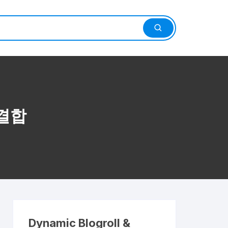
결합
Dynamic Blogroll &