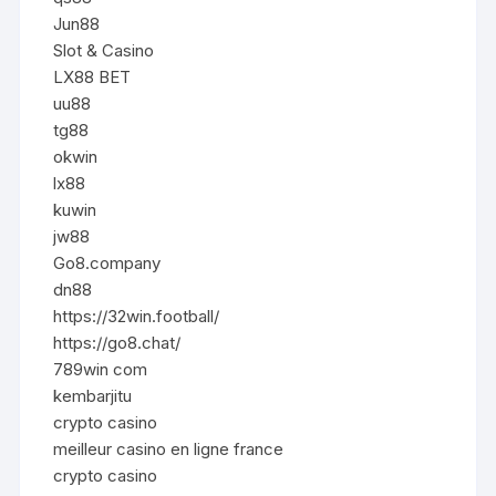
Jun88
Slot & Casino
LX88 BET
uu88
tg88
okwin
lx88
kuwin
jw88
Go8.company
dn88
https://32win.football/
https://go8.chat/
789win com
kembarjitu
crypto casino
meilleur casino en ligne france
crypto casino