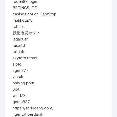
receh88 login
BETINGSLOT
casinos not on GamStop
mahkota78
rebahin
仮想通貨カジノ
lagacuan
rusa4d
toto 4d
skytoto resmi
sloto
agen777
vios4d
phising porn
Slot
win 178
gomu837
https://scribesng.com/
ngentot berdarah