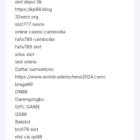
slot depo 5k
https://kp88.blog
32winz.org
slot777 resmi
online casino cambodia
fafa789 cambodia
fafa789 slot
situs slot
slot online
Daftar sumseltoto
https://www.worldcadetschess2024.com/
braga89
DN88
Garengongko
EIPL GAME
QS88
Balislot
bro178 slot
nhà cái qs88