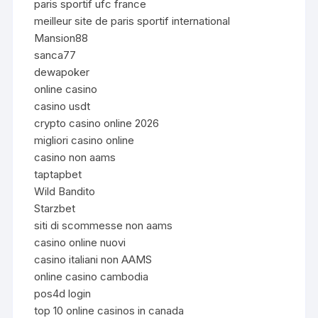
paris sportif ufc france
meilleur site de paris sportif international
Mansion88
sanca77
dewapoker
online casino
casino usdt
crypto casino online 2026
migliori casino online
casino non aams
taptapbet
Wild Bandito
Starzbet
siti di scommesse non aams
casino online nuovi
casino italiani non AAMS
online casino cambodia
pos4d login
top 10 online casinos in canada