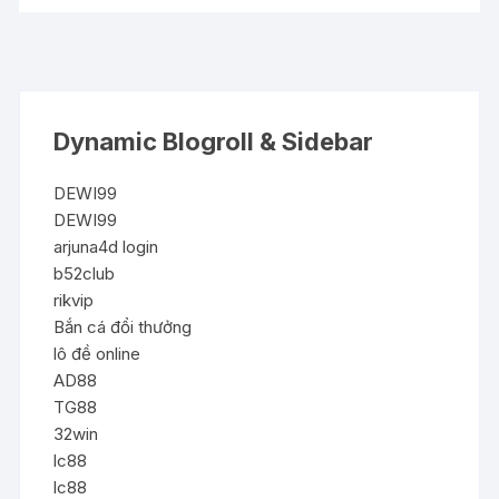
Dynamic Blogroll & Sidebar
DEWI99
DEWI99
arjuna4d login
b52club
rikvip
Bắn cá đổi thưởng
lô đề online
AD88
TG88
32win
lc88
lc88