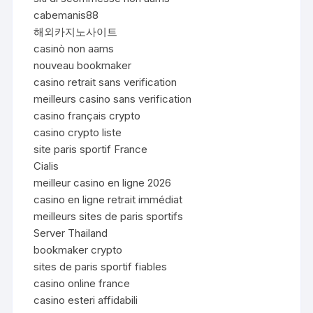
cabemanis88
해외카지노사이트
casinò non aams
nouveau bookmaker
casino retrait sans verification
meilleurs casino sans verification
casino français crypto
casino crypto liste
site paris sportif France
Cialis
meilleur casino en ligne 2026
casino en ligne retrait immédiat
meilleurs sites de paris sportifs
Server Thailand
bookmaker crypto
sites de paris sportif fiables
casino online france
casino esteri affidabili