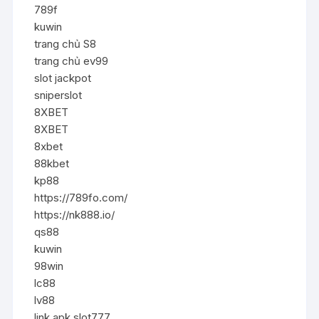
789f
kuwin
trang chủ S8
trang chủ ev99
slot jackpot
sniperslot
8XBET
8XBET
8xbet
88kbet
kp88
https://789fo.com/
https://nk888.io/
qs88
kuwin
98win
lc88
lv88
link apk slot777