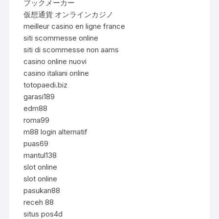
ブックメーカー
仮想通貨 オンラインカジノ
meilleur casino en ligne france
siti scommesse online
siti di scommesse non aams
casino online nuovi
casino italiani online
totopaedi.biz
garasi189
edm88
roma99
m88 login alternatif
puas69
mantul138
slot online
slot online
pasukan88
receh 88
situs pos4d