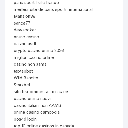
paris sportif ufc france
meilleur site de paris sportif international
Mansion88
sanca77
dewapoker
online casino
casino usdt
crypto casino online 2026
migliori casino online
casino non aams
taptapbet
Wild Bandito
Starzbet
siti di scommesse non aams
casino online nuovi
casino italiani non AAMS
online casino cambodia
pos4d login
top 10 online casinos in canada