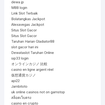
dewa jp
M88 login
Link Slot Terbaik
Bolatangkas Jackpot
Alexavegas Jackpot
Situs Slot Gacor
Situs Slot Gacor
Taruhan Harian Gladiator88
slot gacor hari ini
Dewataslot Taruhan Online
sip33 login
オンラインカジノ 比較
casino en ligne argent réel
仮想通貨カジノ
api22
Jambitoto
uk online casinos not on gamstop
สล็อตเว็บตรง
casino en crypto