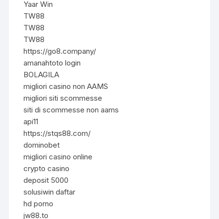
Yaar Win
TW88
TW88
TW88
https://go8.company/
amanahtoto login
BOLAGILA
migliori casino non AAMS
migliori siti scommesse
siti di scommesse non aams
api11
https://stqs88.com/
dominobet
migliori casino online
crypto casino
deposit 5000
solusiwin daftar
hd porno
jw88.to