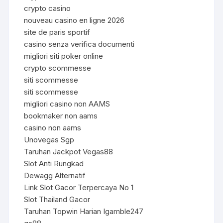
crypto casino
nouveau casino en ligne 2026
site de paris sportif
casino senza verifica documenti
migliori siti poker online
crypto scommesse
siti scommesse
siti scommesse
migliori casino non AAMS
bookmaker non aams
casino non aams
Unovegas Sgp
Taruhan Jackpot Vegas88
Slot Anti Rungkad
Dewagg Alternatif
Link Slot Gacor Terpercaya No 1
Slot Thailand Gacor
Taruhan Topwin Harian Igamble247