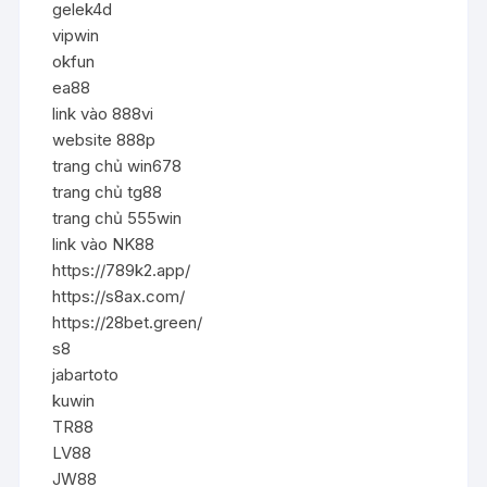
gelek4d
vipwin
okfun
ea88
link vào 888vi
website 888p
trang chủ win678
trang chủ tg88
trang chủ 555win
link vào NK88
https://789k2.app/
https://s8ax.com/
https://28bet.green/
s8
jabartoto
kuwin
TR88
LV88
JW88