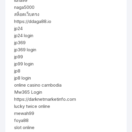
luna99
naga5000
สล็อตเว็บตรง
https://ddaga88.io
jp24
jp24 login
jp369
jp369 login
jp99
jp99 login
jp8
jp8 login
online casino cambodia
Mw365 Login
https://darknetmarketinfo.com
lucky twice online
mewah99
foya88
slot online