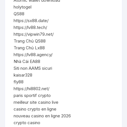
Atomic wallet download
holytogel
QS88
https://sx88.date/
https://lv88.tech/
https://vipwin79.net/
Trang Chủ QS88
Trang Chủ Lx88
https://lv88.agency/
Nhà Cái EA88
Siti non AAMS sicuri
kaisar328
fly88
https://hi8802.net/
paris sportif crypto
meilleur site casino live
casino crypto en ligne
nouveau casino en ligne 2026
crypto casino