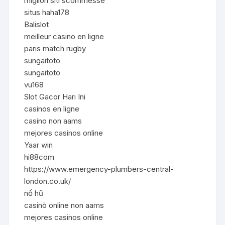
migliori siti scommesse
situs haha178
Balislot
meilleur casino en ligne
paris match rugby
sungaitoto
sungaitoto
vu168
Slot Gacor Hari Ini
casinos en ligne
casino non aams
mejores casinos online
Yaar win
hi88com
https://www.emergency-plumbers-central-
london.co.uk/
nổ hũ
casinò online non aams
mejores casinos online