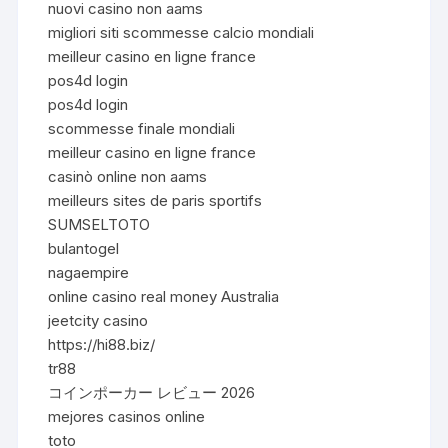
nuovi casino non aams
migliori siti scommesse calcio mondiali
meilleur casino en ligne france
pos4d login
pos4d login
scommesse finale mondiali
meilleur casino en ligne france
casinò online non aams
meilleurs sites de paris sportifs
SUMSELTOTO
bulantogel
nagaempire
online casino real money Australia
jeetcity casino
https://hi88.biz/
tr88
コインポーカー レビュー 2026
mejores casinos online
toto