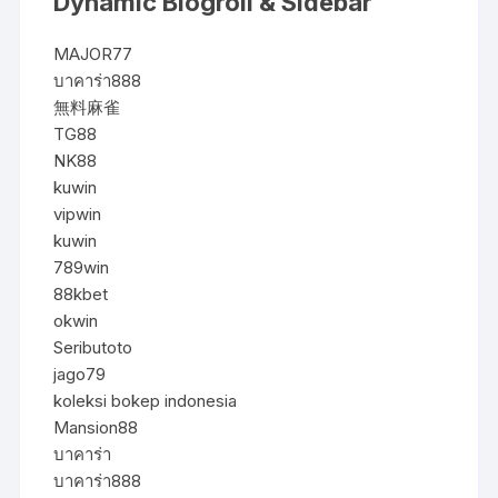
Dynamic Blogroll & Sidebar
MAJOR77
บาคาร่า888
無料麻雀
TG88
NK88
kuwin
vipwin
kuwin
789win
88kbet
okwin
Seributoto
jago79
koleksi bokep indonesia
Mansion88
บาคาร่า
บาคาร่า888