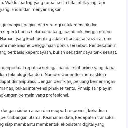
. Waktu loading yang cepat serta tata letak yang rapi
yang lancar dan menyenangkan.
ga menjadi bagian dari strategi untuk menarik dan
seperti bonus selamat datang, cashback, hingga promo
Namun, yang lebih penting adalah transparansi syarat dan
ami mekanisme penggunaan bonus tersebut. Pendekatan ini
 berbasis kepercayaan, bukan sekadar daya tarik sesaat.
memperkuat reputasi sebagai bandar slot online yang dapat
akan teknologi Random Number Generator memastikan
k dapat dimanipulasi. Dengan demikian, peluang kemenangan
n, bukan intervensi pihak tertentu. Prinsip fair play ini
ngkungan bermain yang profesional.
e dengan sistem aman dan support responsif, kehadiran
i pertimbangan utama. Keamanan data, kecepatan transaksi,
yang siap membantu membentuk ekosistem digital yang