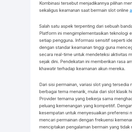
Kombinasi tersebut menjadikannya pilihan m
sekaligus keamanan saat bermain slot online
Salah satu aspek terpenting dari sebuah band
Platform ini mengimplementasikan teknologi en
setiap pengguna. Informasi sensitif seperti ide
dengan standar keamanan tinggi guna mencegah 
secara real-time untuk mendeteksi aktivitas m
sejak dini. Pendekatan ini memberikan rasa a
khawatir terhadap keamanan akun mereka.
Dari sisi permainan, variasi slot yang tersedi
berbagai tema menarik, mulai dari slot klasik h
Provider ternama yang bekerja sama menghadirk
peluang kemenangan yang kompetitif. Dengan 
kesempatan untuk menyesuaikan preferensi me
mencari permainan dengan frekuensi kemenang
menciptakan pengalaman bermain yang tidak