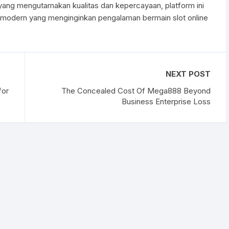
ang mengutamakan kualitas dan kepercayaan, platform ini
modern yang menginginkan pengalaman bermain slot online
NEXT POST
for
The Concealed Cost Of Mega888 Beyond
Business Enterprise Loss