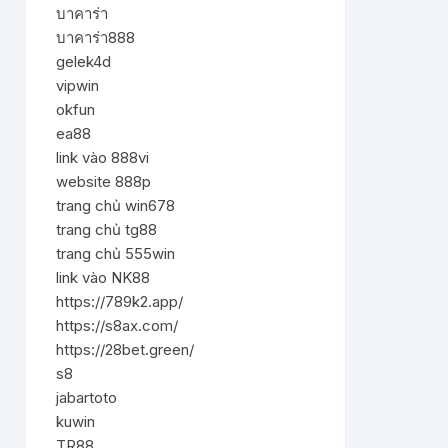
บาคาร่า
บาคาร่า888
gelek4d
vipwin
okfun
ea88
link vào 888vi
website 888p
trang chủ win678
trang chủ tg88
trang chủ 555win
link vào NK88
https://789k2.app/
https://s8ax.com/
https://28bet.green/
s8
jabartoto
kuwin
TR88