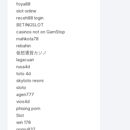
foya88
slot online
receh88 login
BETINGSLOT
casinos not on GamStop
mahkota78
rebahin
仮想通貨カジノ
lagacuan
rusa4d
toto 4d
skytoto resmi
sloto
agen777
vios4d
phising porn
Slot
win 178
gomu837