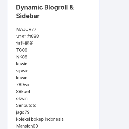
Dynamic Blogroll &
Sidebar
MAJOR77
บาคาร่า888
無料麻雀
TG88
NK88
kuwin
vipwin
kuwin
789win
88kbet
okwin
Seributoto
jago79
koleksi bokep indonesia
Mansion88