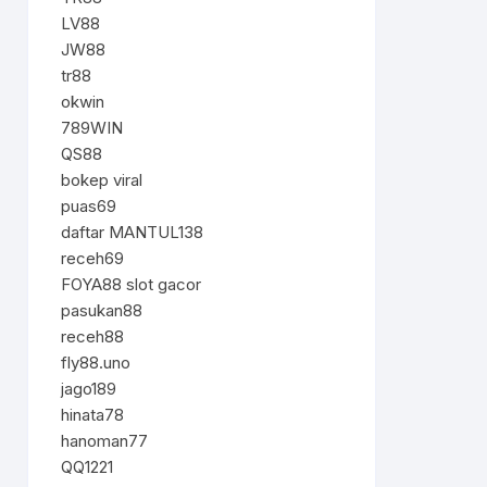
LV88
JW88
tr88
okwin
789WIN
QS88
bokep viral
puas69
daftar MANTUL138
receh69
FOYA88 slot gacor
pasukan88
receh88
fly88.uno
jago189
hinata78
hanoman77
QQ1221