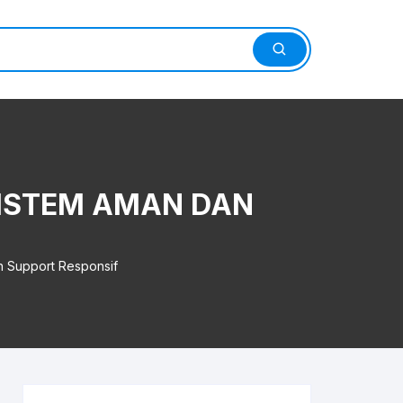
SISTEM AMAN DAN
n Support Responsif