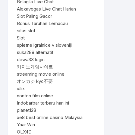
Bolagila Live Chat
Alexavegas Live Chat Harian
Slot Paling Gacor
Bonus Taruhan Lemacau
situs slot
Slot
spletne igralnice v sloveniji
suka288 alternatif
dewa33 login
카지노게임사이트
streaming movie online
オンカジ kyc不要
idlix
nonton film online
Indobarbar terbaru hari ini
planet128
xe8 best online casino Malaysia
Yaar Win
OLX4D