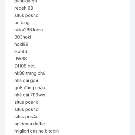
pasukan88
receh 88
situs pos4d
on bing
suka288 login
303hoki
hoki99
ikut4d
JW88
DH88 bet
nk88 trang chủ
nhà cái go8
go8 đăng nhập
nhà cái 789win
situs pos4d
situs pos4d
situs pos4d
apidewa daftar
migliori casino bitcoin