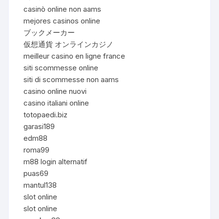
casinò online non aams
mejores casinos online
ブックメーカー
仮想通貨 オンラインカジノ
meilleur casino en ligne france
siti scommesse online
siti di scommesse non aams
casino online nuovi
casino italiani online
totopaedi.biz
garasi189
edm88
roma99
m88 login alternatif
puas69
mantul138
slot online
slot online