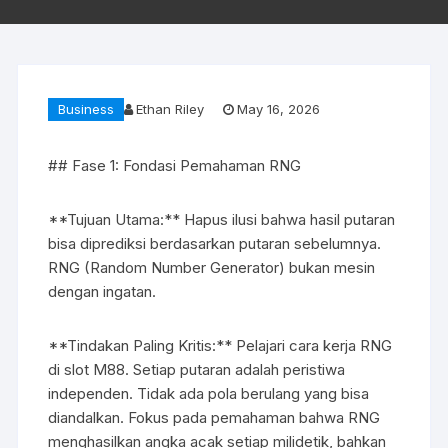
Business
Ethan Riley
May 16, 2026
## Fase 1: Fondasi Pemahaman RNG
**Tujuan Utama:** Hapus ilusi bahwa hasil putaran
bisa diprediksi berdasarkan putaran sebelumnya.
RNG (Random Number Generator) bukan mesin
dengan ingatan.
**Tindakan Paling Kritis:** Pelajari cara kerja RNG
di slot M88. Setiap putaran adalah peristiwa
independen. Tidak ada pola berulang yang bisa
diandalkan. Fokus pada pemahaman bahwa RNG
menghasilkan angka acak setiap milidetik, bahkan