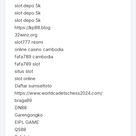
slot depo 5k
slot depo 5k
slot depo 5k
https://kp88.blog
32winz.org
slot777 resmi
online casino cambodia
fafa789 cambodia
fafa789 slot
situs slot
slot online
Daftar sumseltoto
https://www.worldcadetschess2024.com/
braga89
DN88
Garengongko
EIPL GAME
QS88