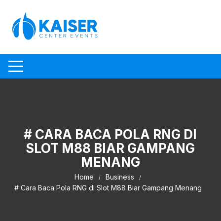
Skip to content
# CARA BACA POLA RNG DI
SLOT M88 BIAR GAMPANG
MENANG
Home
Business
# Cara Baca Pola RNG di Slot M88 Biar Gampang Menang