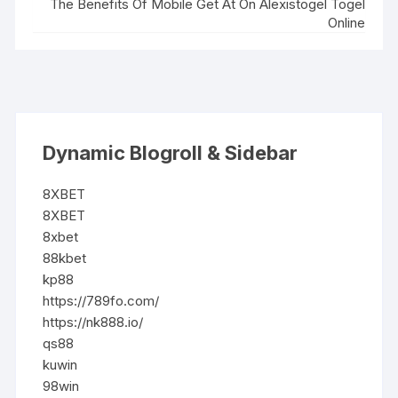
The Benefits Of Mobile Get At On Alexistogel Togel
Online
Dynamic Blogroll & Sidebar
8XBET
8XBET
8xbet
88kbet
kp88
https://789fo.com/
https://nk888.io/
qs88
kuwin
98win