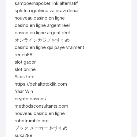
sampoernapoker link alternatif
spletna igralnica za pravi denar
nouveau casino en ligne
casino en ligne argent réel
casino en ligne argent réel
オンラインカジノおすすめ
casino en ligne qui paye vraiment
receh88
slot gacor
slot online
Situs toto
https://dehaltotoklik.com
Yaar Win
crypto casinos
methodsconsultants.com
nouveau casino en ligne
robotrumble.org
ブック メーカー おすすめ
suka288