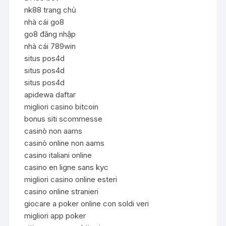
nk88 trang chủ
nhà cái go8
go8 đăng nhập
nhà cái 789win
situs pos4d
situs pos4d
situs pos4d
apidewa daftar
migliori casino bitcoin
bonus siti scommesse
casinò non aams
casinò online non aams
casino italiani online
casino en ligne sans kyc
migliori casino online esteri
casino online stranieri
giocare a poker online con soldi veri
migliori app poker