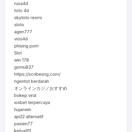
rusa4d
toto 4d
skytoto resmi
sloto
agen777
vios4d
phising porn
Slot
win 178
gomu837
https://scribesng.com/
ngentot berdarah
オンラインカジノおすすめ
bokep viral
iosbet terpercaya
hujanwin
api22 alternatif
pasien77
ketua911