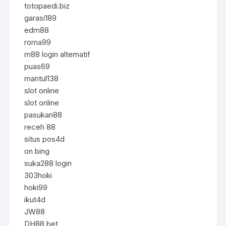
totopaedi.biz
garasi189
edm88
roma99
m88 login alternatif
puas69
mantul138
slot online
slot online
pasukan88
receh 88
situs pos4d
on bing
suka288 login
303hoki
hoki99
ikut4d
JW88
DH88 bet