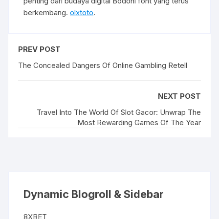
penting dari budaya digital Bodoni font yang terus
berkembang.
olxtoto
.
PREV POST
The Concealed Dangers Of Online Gambling Retell
NEXT POST
Travel Into The World Of Slot Gacor: Unwrap The
Most Rewarding Games Of The Year
Dynamic Blogroll & Sidebar
8XBET