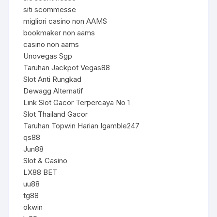
siti scommesse
migliori casino non AAMS
bookmaker non aams
casino non aams
Unovegas Sgp
Taruhan Jackpot Vegas88
Slot Anti Rungkad
Dewagg Alternatif
Link Slot Gacor Terpercaya No 1
Slot Thailand Gacor
Taruhan Topwin Harian Igamble247
qs88
Jun88
Slot & Casino
LX88 BET
uu88
tg88
okwin