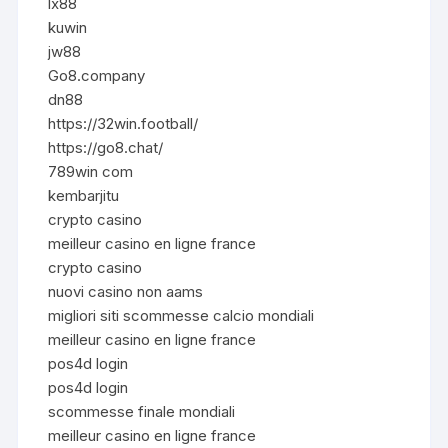
lx88
kuwin
jw88
Go8.company
dn88
https://32win.football/
https://go8.chat/
789win com
kembarjitu
crypto casino
meilleur casino en ligne france
crypto casino
nuovi casino non aams
migliori siti scommesse calcio mondiali
meilleur casino en ligne france
pos4d login
pos4d login
scommesse finale mondiali
meilleur casino en ligne france