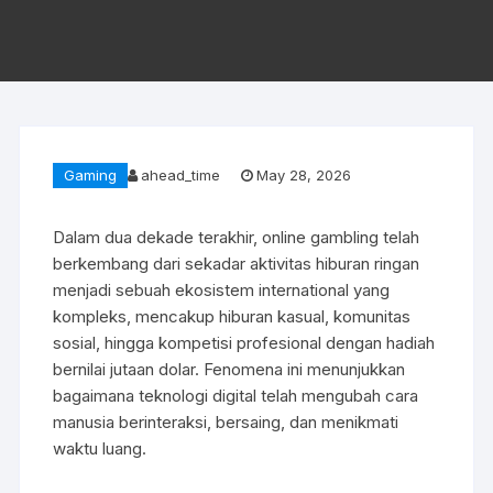
Gaming
ahead_time
May 28, 2026
Dalam dua dekade terakhir, online gambling telah
berkembang dari sekadar aktivitas hiburan ringan
menjadi sebuah ekosistem international yang
kompleks, mencakup hiburan kasual, komunitas
sosial, hingga kompetisi profesional dengan hadiah
bernilai jutaan dolar. Fenomena ini menunjukkan
bagaimana teknologi digital telah mengubah cara
manusia berinteraksi, bersaing, dan menikmati
waktu luang.