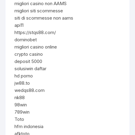
migliori casino non AAMS
migliori siti scommesse
siti di scommesse non aams
api11
https://stqs88.com/
dominobet
migliori casino online
crypto casino
deposit 5000
solusiwin daftar
hd porno
jw88.to
wedqs88.com
nk88
98win
789win
Toto
hfm indonesia
afktoto