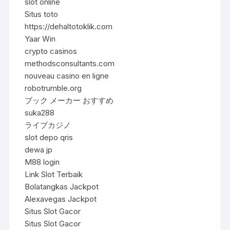
slot online
Situs toto
https://dehaltotoklik.com
Yaar Win
crypto casinos
methodsconsultants.com
nouveau casino en ligne
robotrumble.org
ブック メーカー おすすめ
suka288
ライブカジノ
slot depo qris
dewa jp
M88 login
Link Slot Terbaik
Bolatangkas Jackpot
Alexavegas Jackpot
Situs Slot Gacor
Situs Slot Gacor