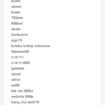
kuwin
vipwin
kuwin
789win
88kbet
okwin
Seributoto
jago79
koleksi bokep indonesia
Mansion88
บาคาร่า
บาคาร่า888
gelek4d
vipwin
okfun
ea88
link vào 888vi
website 888p
trang chủ win678