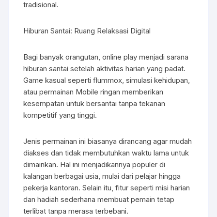
tradisional.
Hiburan Santai: Ruang Relaksasi Digital
Bagi banyak orangutan, online play menjadi sarana
hiburan santai setelah aktivitas harian yang padat.
Game kasual seperti flummox, simulasi kehidupan,
atau permainan Mobile ringan memberikan
kesempatan untuk bersantai tanpa tekanan
kompetitif yang tinggi.
Jenis permainan ini biasanya dirancang agar mudah
diakses dan tidak membutuhkan waktu lama untuk
dimainkan. Hal ini menjadikannya populer di
kalangan berbagai usia, mulai dari pelajar hingga
pekerja kantoran. Selain itu, fitur seperti misi harian
dan hadiah sederhana membuat pemain tetap
terlibat tanpa merasa terbebani.