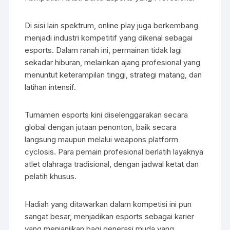
Di sisi lain spektrum, online play juga berkembang
menjadi industri kompetitif yang dikenal sebagai
esports. Dalam ranah ini, permainan tidak lagi
sekadar hiburan, melainkan ajang profesional yang
menuntut keterampilan tinggi, strategi matang, dan
latihan intensif.
Turnamen esports kini diselenggarakan secara
global dengan jutaan penonton, baik secara
langsung maupun melalui weapons platform
cyclosis. Para pemain profesional berlatih layaknya
atlet olahraga tradisional, dengan jadwal ketat dan
pelatih khusus.
Hadiah yang ditawarkan dalam kompetisi ini pun
sangat besar, menjadikan esports sebagai karier
yang menjanjikan bagi generasi muda yang