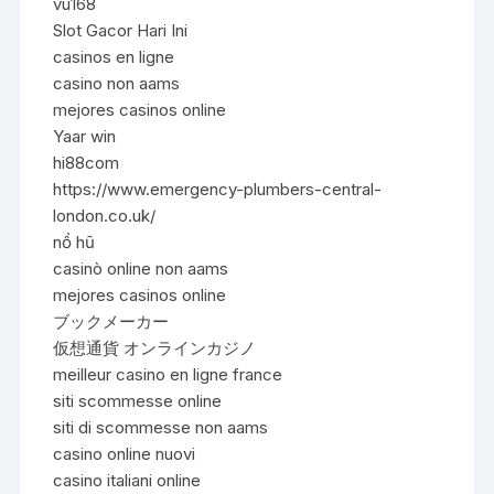
vu168
Slot Gacor Hari Ini
casinos en ligne
casino non aams
mejores casinos online
Yaar win
hi88com
https://www.emergency-plumbers-central-
london.co.uk/
nổ hũ
casinò online non aams
mejores casinos online
ブックメーカー
仮想通貨 オンラインカジノ
meilleur casino en ligne france
siti scommesse online
siti di scommesse non aams
casino online nuovi
casino italiani online