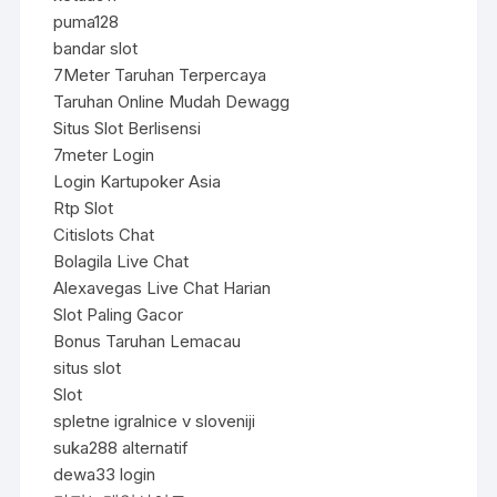
puma128
bandar slot
7Meter Taruhan Terpercaya
Taruhan Online Mudah Dewagg
Situs Slot Berlisensi
7meter Login
Login Kartupoker Asia
Rtp Slot
Citislots Chat
Bolagila Live Chat
Alexavegas Live Chat Harian
Slot Paling Gacor
Bonus Taruhan Lemacau
situs slot
Slot
spletne igralnice v sloveniji
suka288 alternatif
dewa33 login