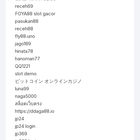
receh69
FOYA88 slot gacor
pasukan88
receh88
fly88.uno
jago189
hinata78
hanoman77
QQ1221
slot demo
ビットコイン オンラインカジノ
luna99
naga5000
สล็อตเว็บตรง
https://ddaga88.io
jp24
jp24 login
jp369