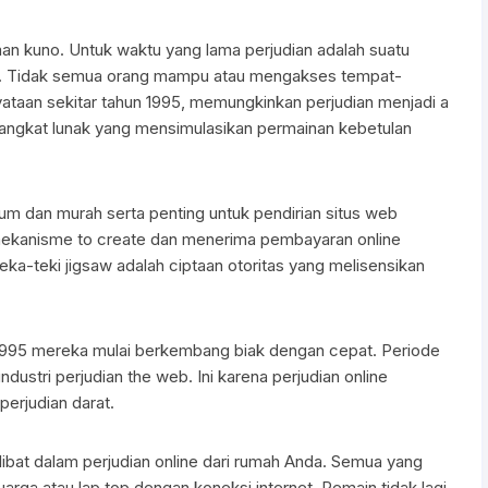
man kuno. Untuk waktu yang lama perjudian adalah suatu
usif. Tidak semua orang mampu atau mengakses tempat-
nyataan sekitar tahun 1995, memungkinkan perjudian menjadi a
rangkat lunak yang mensimulasikan permainan kebetulan
m dan murah serta penting untuk pendirian situs web
h mekanisme to create dan menerima pembayaran online
eka-teki jigsaw adalah ciptaan otoritas yang melisensikan
un 1995 mereka mulai berkembang biak dengan cepat. Periode
ustri perjudian the web. Ini karena perjudian online
erjudian darat.
ibat dalam perjudian online dari rumah Anda. Semua yang
rga atau lap top dengan koneksi internet. Pemain tidak lagi