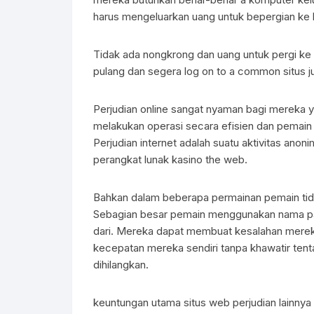
harus mengeluarkan uang untuk bepergian ke 
Tidak ada nongkrong dan uang untuk pergi ke 
pulang dan segera log on to a common situs ju
Perjudian online sangat nyaman bagi mereka y
melakukan operasi secara efisien dan pemain 
Perjudian internet adalah suatu aktivitas anoni
perangkat lunak kasino the web.
Bahkan dalam beberapa permainan pemain tida
Sebagian besar pemain menggunakan nama pang
dari. Mereka dapat membuat kesalahan mereka
kecepatan mereka sendiri tanpa khawatir tent
dihilangkan.
keuntungan utama situs web perjudian lainny