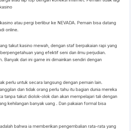
kasino
kasino atau pergi berlibur ke NEVADA. Pemain bisa datang
di online.
ang takut kasino mewah, dengan staf berpakaian rapi yang
berpengetahuan yang efektif seni dan ilmu perjudian.
m. Banyak dari ini game ini dimainkan sendiri dengan
k perlu untuk secara langsung dengan pemain lain.
gilan dan tidak orang perlu tahu itu bagian dunia mereka
 tanpa takut diolok-olok dan akan mempelajari tali dengan
ang kehilangan banyak uang . Dan pakaian formal bisa
a adalah bahwa ia memberikan pengembalian rata-rata yang