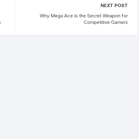
NEXT POST
Why Mega Ace Is the Secret Weapon for
s
Competitive Gamers