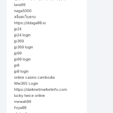
luna99
naga5000
สล็อตเว็บตรง
https://ddaga88.io
jp24
jp24 login
jp369
jp369 login
jp99
jp99 login
jp8
jp8 login
online casino cambodia
Mw365 Login
https://darknetmarketinfo.com
lucky twice online
mewah99
foya88