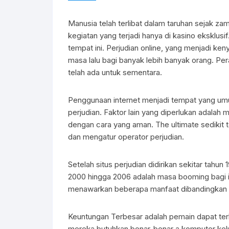
Manusia telah terlibat dalam taruhan sejak za
kegiatan yang terjadi hanya di kasino ekskl
tempat ini. Perjudian online, yang menjadi ke
masa lalu bagi banyak lebih banyak orang. Pe
telah ada untuk sementara.
Penggunaan internet menjadi tempat yang umu
perjudian. Faktor lain yang diperlukan adala
dengan cara yang aman. The ultimate sedikit t
dan mengatur operator perjudian.
Setelah situs perjudian didirikan sekitar tah
2000 hingga 2006 adalah masa booming bagi ind
menawarkan beberapa manfaat dibandingkan p
Keuntungan Terbesar adalah pemain dapat terl
mereka butuhkan benar-benar a komputer kelua