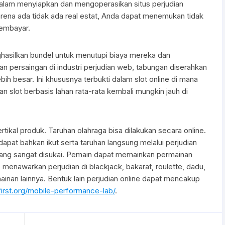
t dalam menyiapkan dan mengoperasikan situs perjudian
 Karena ada tidak ada real estat, Anda dapat menemukan tidak
membayar.
ghasilkan bundel untuk menutupi biaya mereka dan
 persaingan di industri perjudian web, tabungan diserahkan
bih besar. Ini khususnya terbukti dalam slot online di mana
 slot berbasis lahan rata-rata kembali mungkin jauh di
rtikal produk. Taruhan olahraga bisa dilakukan secara online.
dapat bahkan ikut serta taruhan langsung melalui perjudian
n yang sangat disukai. Pemain dapat memainkan permainan
 menawarkan perjudian di blackjack, bakarat, roulette, dadu,
inan lainnya. Bentuk lain perjudian online dapat mencakup
first.org/mobile-performance-lab/
.