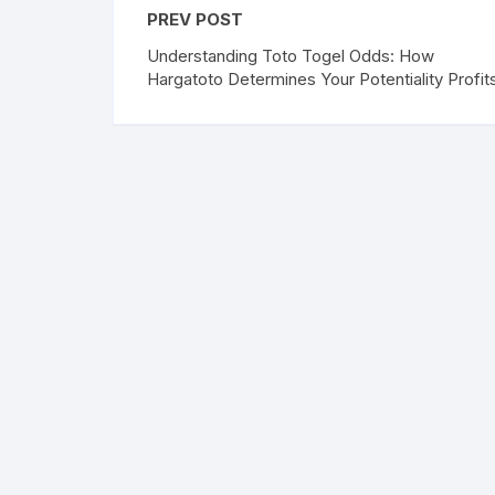
PREV POST
Understanding Toto Togel Odds: How
Hargatoto Determines Your Potentiality Profit