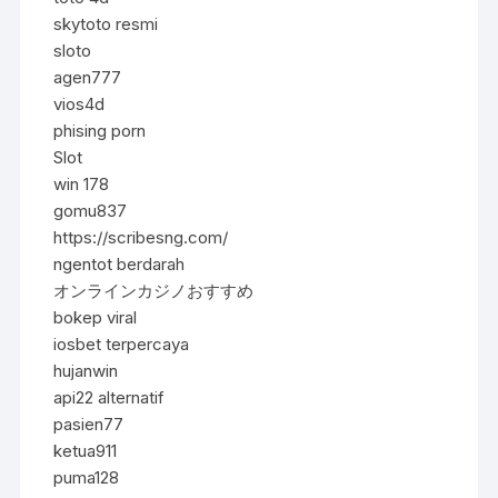
skytoto resmi
sloto
agen777
vios4d
phising porn
Slot
win 178
gomu837
https://scribesng.com/
ngentot berdarah
オンラインカジノおすすめ
bokep viral
iosbet terpercaya
hujanwin
api22 alternatif
pasien77
ketua911
puma128