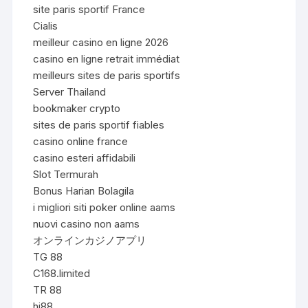
site paris sportif France
Cialis
meilleur casino en ligne 2026
casino en ligne retrait immédiat
meilleurs sites de paris sportifs
Server Thailand
bookmaker crypto
sites de paris sportif fiables
casino online france
casino esteri affidabili
Slot Termurah
Bonus Harian Bolagila
i migliori siti poker online aams
nuovi casino non aams
オンラインカジノアプリ
TG 88
C168.limited
TR 88
hi88