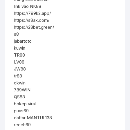
link vào NK88
https://789k2.app/
https://s8ax.com/
https://28bet.green/
s8
jabartoto
kuwin
TR88
LV88
JW88
tr88
okwin
789WIN
QS88
bokep viral
puas69
daftar MANTUL138
receh69