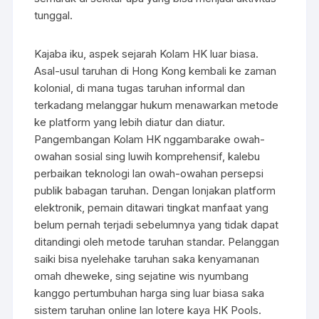
tunggal.
Kajaba iku, aspek sejarah Kolam HK luar biasa.
Asal-usul taruhan di Hong Kong kembali ke zaman
kolonial, di mana tugas taruhan informal dan
terkadang melanggar hukum menawarkan metode
ke platform yang lebih diatur dan diatur.
Pangembangan Kolam HK nggambarake owah-
owahan sosial sing luwih komprehensif, kalebu
perbaikan teknologi lan owah-owahan persepsi
publik babagan taruhan. Dengan lonjakan platform
elektronik, pemain ditawari tingkat manfaat yang
belum pernah terjadi sebelumnya yang tidak dapat
ditandingi oleh metode taruhan standar. Pelanggan
saiki bisa nyelehake taruhan saka kenyamanan
omah dheweke, sing sejatine wis nyumbang
kanggo pertumbuhan harga sing luar biasa saka
sistem taruhan online lan lotere kaya HK Pools.