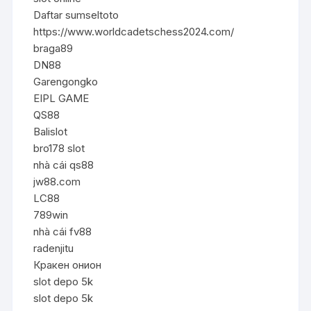
Daftar sumseltoto
https://www.worldcadetschess2024.com/
braga89
DN88
Garengongko
EIPL GAME
QS88
Balislot
bro178 slot
nhà cái qs88
jw88.com
LC88
789win
nhà cái fv88
radenjitu
Кракен онион
slot depo 5k
slot depo 5k