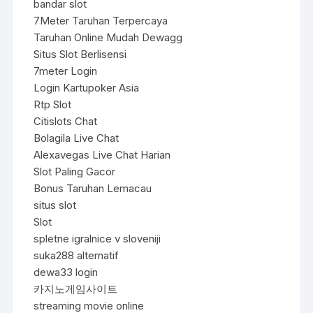
bandar slot
7Meter Taruhan Terpercaya
Taruhan Online Mudah Dewagg
Situs Slot Berlisensi
7meter Login
Login Kartupoker Asia
Rtp Slot
Citislots Chat
Bolagila Live Chat
Alexavegas Live Chat Harian
Slot Paling Gacor
Bonus Taruhan Lemacau
situs slot
Slot
spletne igralnice v sloveniji
suka288 alternatif
dewa33 login
카지노게임사이트
streaming movie online