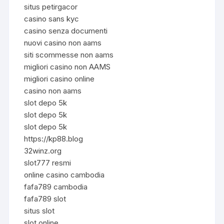
situs petirgacor
casino sans kyc
casino senza documenti
nuovi casino non aams
siti scommesse non aams
migliori casino non AAMS
migliori casino online
casino non aams
slot depo 5k
slot depo 5k
slot depo 5k
https://kp88.blog
32winz.org
slot777 resmi
online casino cambodia
fafa789 cambodia
fafa789 slot
situs slot
slot online