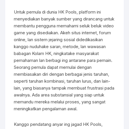
Untuk pemula di dunia HK Pools, platform ini
menyediakan banyak sumber yang dirancang untuk
membantu pengguna memahami seluk beluk video
game yang disediakan. Akeh situs internet, forum
online, lan sistem jejaring sosial didedikasikan
kanggo nuduhake saran, metode, lan wawasan
babagan Kolam HK, ningkatake masyarakat
pemahaman lan berbagi ing antarane para pemain.
Seorang pemula dapat memulai dengan
membiasakan diri dengan berbagai jenis taruhan,
seperti taruhan kombinasi, taruhan lurus, dan lain-
lain, yang biasanya tampak membuat frustrasi pada
awalnya. Ada area substansial yang siap untuk
memandu mereka melalui proses, yang sangat
meningkatkan pengalaman awal.
Kanggo pendatang anyar ing jagad HK Pools,