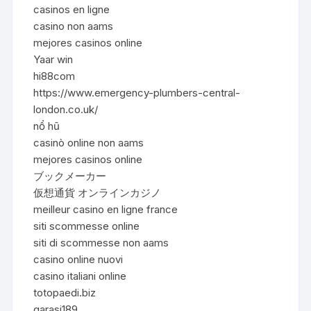
casinos en ligne
casino non aams
mejores casinos online
Yaar win
hi88com
https://www.emergency-plumbers-central-
london.co.uk/
nổ hũ
casinò online non aams
mejores casinos online
ブックメーカー
仮想通貨 オンラインカジノ
meilleur casino en ligne france
siti scommesse online
siti di scommesse non aams
casino online nuovi
casino italiani online
totopaedi.biz
garasi189