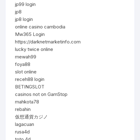
jp99 login
jp8
jp8 login
online casino cambodia
Mw365 Login
https://darknetmarketinfo.com
lucky twice online
mewah99
foya88
slot online
receh88 login
BETINGSLOT
casinos not on GamStop
mahkota78
rebahin
仮想通貨カジノ
lagacuan
rusa4d
toto 4d