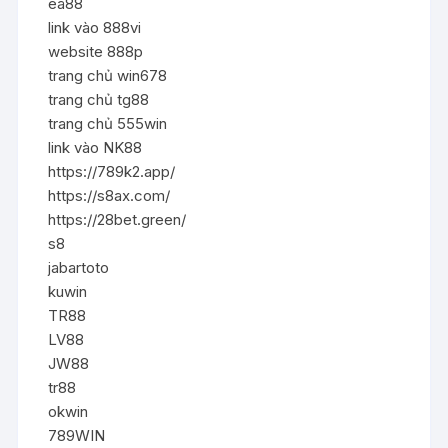
ea88
link vào 888vi
website 888p
trang chủ win678
trang chủ tg88
trang chủ 555win
link vào NK88
https://789k2.app/
https://s8ax.com/
https://28bet.green/
s8
jabartoto
kuwin
TR88
LV88
JW88
tr88
okwin
789WIN