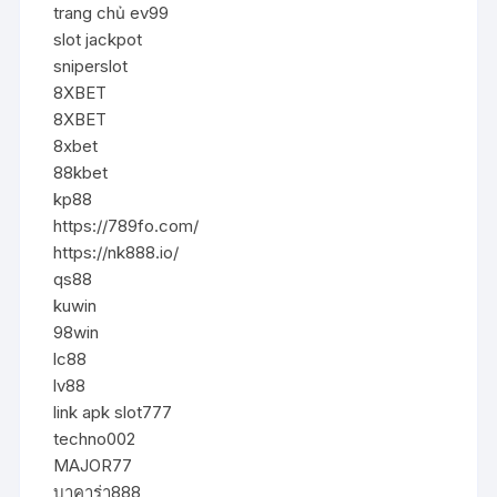
trang chủ ev99
slot jackpot
sniperslot
8XBET
8XBET
8xbet
88kbet
kp88
https://789fo.com/
https://nk888.io/
qs88
kuwin
98win
lc88
lv88
link apk slot777
techno002
MAJOR77
บาคาร่า888