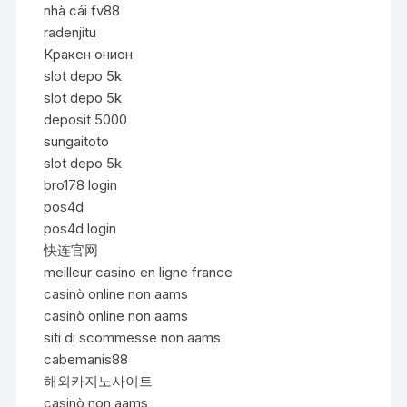
nhà cái fv88
radenjitu
Кракен онион
slot depo 5k
slot depo 5k
deposit 5000
sungaitoto
slot depo 5k
bro178 login
pos4d
pos4d login
快连官网
meilleur casino en ligne france
casinò online non aams
casinò online non aams
siti di scommesse non aams
cabemanis88
해외카지노사이트
casinò non aams