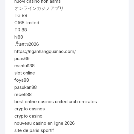
nuovi casino non aams
オンラインカジノアプリ
TG 88
C168.limited
TR 88
hi88
เว็บตรง2026
https://nganhangquanao.com/
puas69
mantul138
slot online
foya88
pasukan88
receh88
best online casinos united arab emirates
crypto casinos
crypto casino
nouveau casino en ligne 2026
site de paris sportif