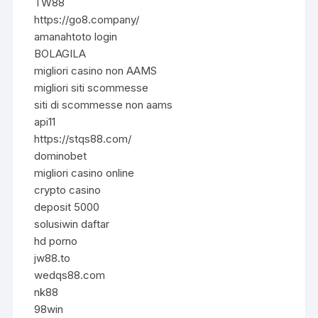
TW88
https://go8.company/
amanahtoto login
BOLAGILA
migliori casino non AAMS
migliori siti scommesse
siti di scommesse non aams
api11
https://stqs88.com/
dominobet
migliori casino online
crypto casino
deposit 5000
solusiwin daftar
hd porno
jw88.to
wedqs88.com
nk88
98win