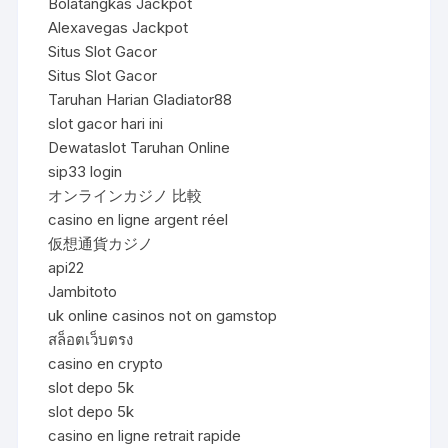
Bolatangkas Jackpot
Alexavegas Jackpot
Situs Slot Gacor
Situs Slot Gacor
Taruhan Harian Gladiator88
slot gacor hari ini
Dewataslot Taruhan Online
sip33 login
オンラインカジノ 比較
casino en ligne argent réel
仮想通貨カジノ
api22
Jambitoto
uk online casinos not on gamstop
สล็อตเว็บตรง
casino en crypto
slot depo 5k
slot depo 5k
casino en ligne retrait rapide