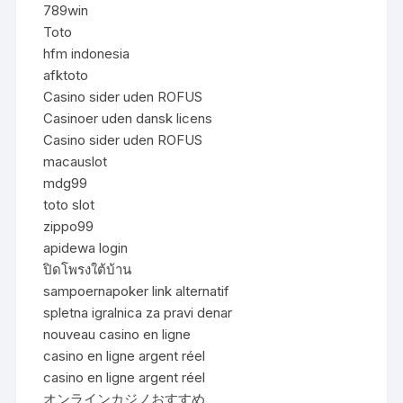
789win
Toto
hfm indonesia
afktoto
Casino sider uden ROFUS
Casinoer uden dansk licens
Casino sider uden ROFUS
macauslot
mdg99
toto slot
zippo99
apidewa login
ปิดโพรงใต้บ้าน
sampoernapoker link alternatif
spletna igralnica za pravi denar
nouveau casino en ligne
casino en ligne argent réel
casino en ligne argent réel
オンラインカジノおすすめ