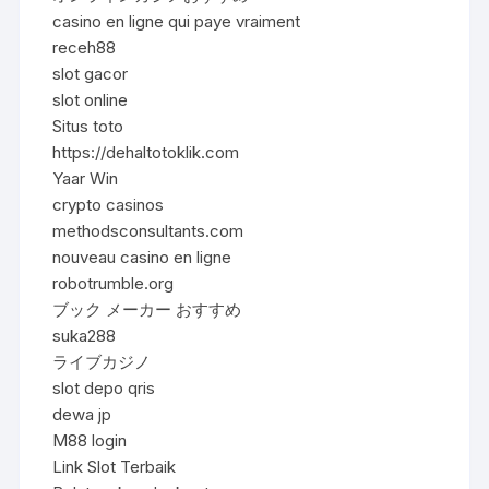
casino en ligne qui paye vraiment
receh88
slot gacor
slot online
Situs toto
https://dehaltotoklik.com
Yaar Win
crypto casinos
methodsconsultants.com
nouveau casino en ligne
robotrumble.org
ブック メーカー おすすめ
suka288
ライブカジノ
slot depo qris
dewa jp
M88 login
Link Slot Terbaik