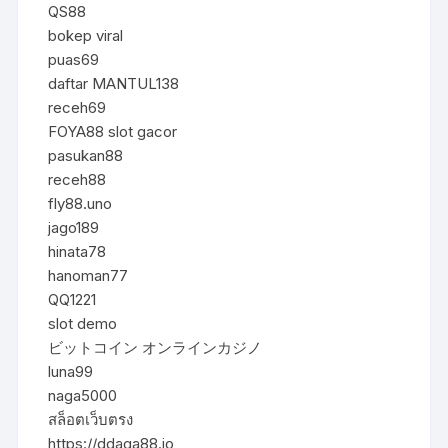
QS88
bokep viral
puas69
daftar MANTUL138
receh69
FOYA88 slot gacor
pasukan88
receh88
fly88.uno
jago189
hinata78
hanoman77
QQ1221
slot demo
ビットコイン オンラインカジノ
luna99
naga5000
สล็อตเว็บตรง
https://ddaga88.io