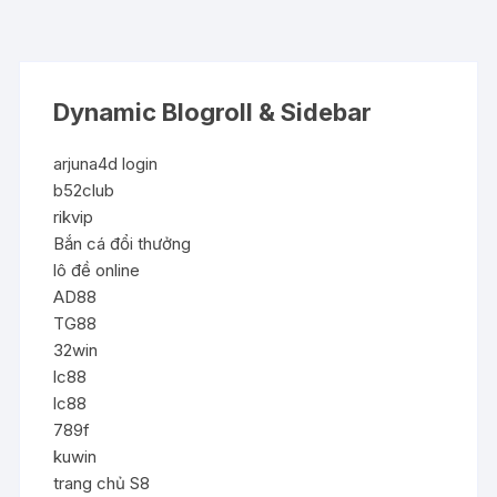
Dynamic Blogroll & Sidebar
arjuna4d login
b52club
rikvip
Bắn cá đổi thưởng
lô đề online
AD88
TG88
32win
lc88
lc88
789f
kuwin
trang chủ S8