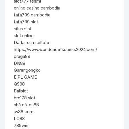
slot777 resmi
online casino cambodia
fafa789 cambodia
fafa789 slot
situs slot
slot online
Daftar sumseltoto
https://www.worldcadetschess2024.com/
braga89
DN88
Garengongko
EIPL GAME
QS88
Balislot
bro178 slot
nhà cái qs88
jw88.com
LC88
789win