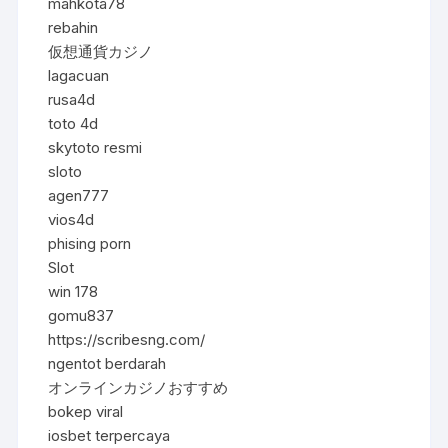
mahkota78
rebahin
仮想通貨カジノ
lagacuan
rusa4d
toto 4d
skytoto resmi
sloto
agen777
vios4d
phising porn
Slot
win 178
gomu837
https://scribesng.com/
ngentot berdarah
オンラインカジノおすすめ
bokep viral
iosbet terpercaya