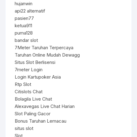
hujanwin
api22 alternatif
pasien77
ketua911
puma128
bandar slot
7Meter Taruhan Terpercaya
Taruhan Online Mudah Dewagg
Situs Slot Berlisensi
7meter Login
Login Kartupoker Asia
Rtp Slot
Citislots Chat
Bolagila Live Chat
Alexavegas Live Chat Harian
Slot Paling Gacor
Bonus Taruhan Lemacau
situs slot
Slot