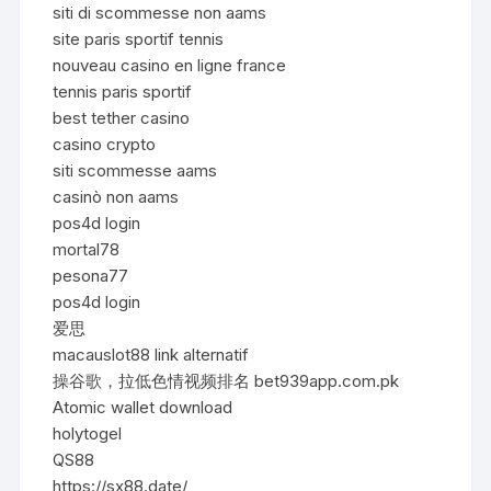
siti di scommesse non aams
site paris sportif tennis
nouveau casino en ligne france
tennis paris sportif
best tether casino
casino crypto
siti scommesse aams
casinò non aams
pos4d login
mortal78
pesona77
pos4d login
爱思
macauslot88 link alternatif
操谷歌，拉低色情视频排名 bet939app.com.pk
Atomic wallet download
holytogel
QS88
https://sx88.date/