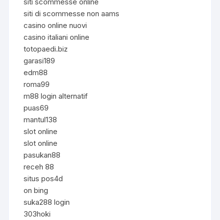
siti scommesse online
siti di scommesse non aams
casino online nuovi
casino italiani online
totopaedi.biz
garasi189
edm88
roma99
m88 login alternatif
puas69
mantul138
slot online
slot online
pasukan88
receh 88
situs pos4d
on bing
suka288 login
303hoki