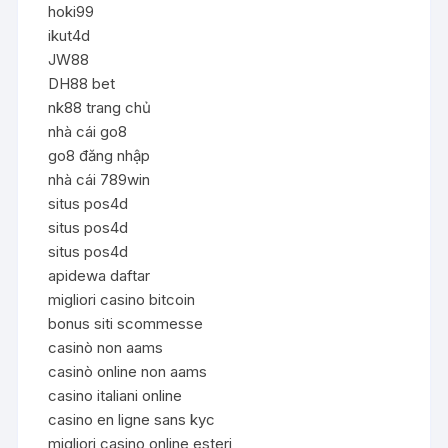
hoki99
ikut4d
JW88
DH88 bet
nk88 trang chủ
nhà cái go8
go8 đăng nhập
nhà cái 789win
situs pos4d
situs pos4d
situs pos4d
apidewa daftar
migliori casino bitcoin
bonus siti scommesse
casinò non aams
casinò online non aams
casino italiani online
casino en ligne sans kyc
migliori casino online esteri