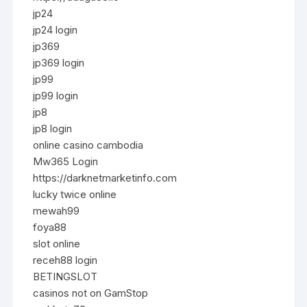
jp24
jp24 login
jp369
jp369 login
jp99
jp99 login
jp8
jp8 login
online casino cambodia
Mw365 Login
https://darknetmarketinfo.com
lucky twice online
mewah99
foya88
slot online
receh88 login
BETINGSLOT
casinos not on GamStop