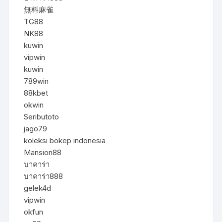
無料麻雀
TG88
NK88
kuwin
vipwin
kuwin
789win
88kbet
okwin
Seributoto
jago79
koleksi bokep indonesia
Mansion88
บาคาร่า
บาคาร่า888
gelek4d
vipwin
okfun