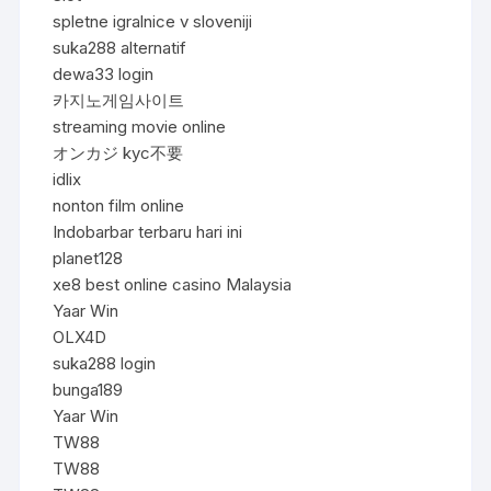
spletne igralnice v sloveniji
suka288 alternatif
dewa33 login
카지노게임사이트
streaming movie online
オンカジ kyc不要
idlix
nonton film online
Indobarbar terbaru hari ini
planet128
xe8 best online casino Malaysia
Yaar Win
OLX4D
suka288 login
bunga189
Yaar Win
TW88
TW88