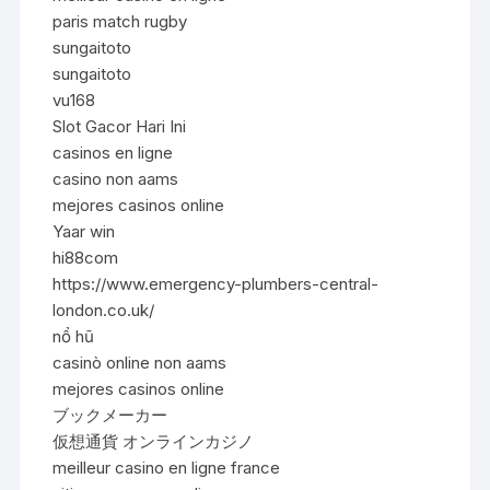
paris match rugby
sungaitoto
sungaitoto
vu168
Slot Gacor Hari Ini
casinos en ligne
casino non aams
mejores casinos online
Yaar win
hi88com
https://www.emergency-plumbers-central-
london.co.uk/
nổ hũ
casinò online non aams
mejores casinos online
ブックメーカー
仮想通貨 オンラインカジノ
meilleur casino en ligne france