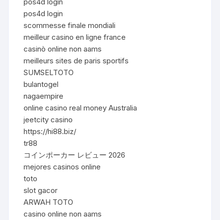
pos4d login
pos4d login
scommesse finale mondiali
meilleur casino en ligne france
casinò online non aams
meilleurs sites de paris sportifs
SUMSELTOTO
bulantogel
nagaempire
online casino real money Australia
jeetcity casino
https://hi88.biz/
tr88
コインポーカー レビュー 2026
mejores casinos online
toto
slot gacor
ARWAH TOTO
casino online non aams