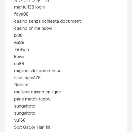
mantul138 login
foya88
casino senza richiesta documenti
casino online nuovi
lx88
ea88
789win
kuwin
uu88
migliori siti scommesse
situs haha178
Balislot
meilleur casino en ligne
paris match rugby
sungaitoto
sungaitoto
vu168
Slot Gacor Hari Ini