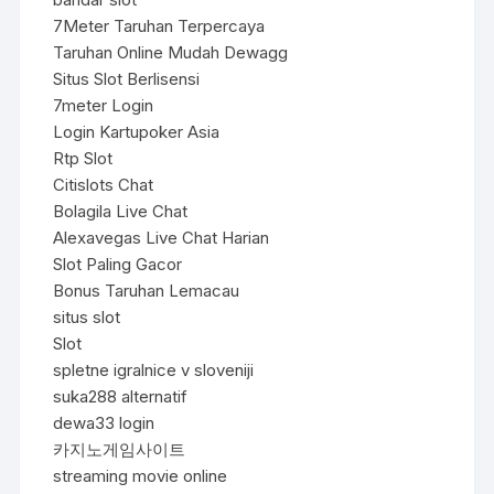
7Meter Taruhan Terpercaya
Taruhan Online Mudah Dewagg
Situs Slot Berlisensi
7meter Login
Login Kartupoker Asia
Rtp Slot
Citislots Chat
Bolagila Live Chat
Alexavegas Live Chat Harian
Slot Paling Gacor
Bonus Taruhan Lemacau
situs slot
Slot
spletne igralnice v sloveniji
suka288 alternatif
dewa33 login
카지노게임사이트
streaming movie online