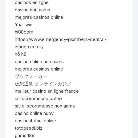
casinos en ligne
casino non aams
mejores casinos online
Yaar win
hi88com
https://www.emergency-plumbers-central-
london.co.uk/
nổ hũ
casinò online non aams
mejores casinos online
ブックメーカー
仮想通貨 オンラインカジノ
meilleur casino en ligne france
siti scommesse online
siti di scommesse non aams
casino online nuovi
casino italiani online
totopaedi.biz
garasi189