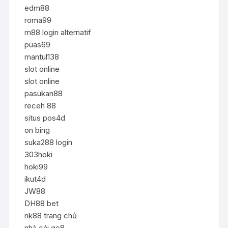
edm88
roma99
m88 login alternatif
puas69
mantul138
slot online
slot online
pasukan88
receh 88
situs pos4d
on bing
suka288 login
303hoki
hoki99
ikut4d
JW88
DH88 bet
nk88 trang chủ
nhà cái go8