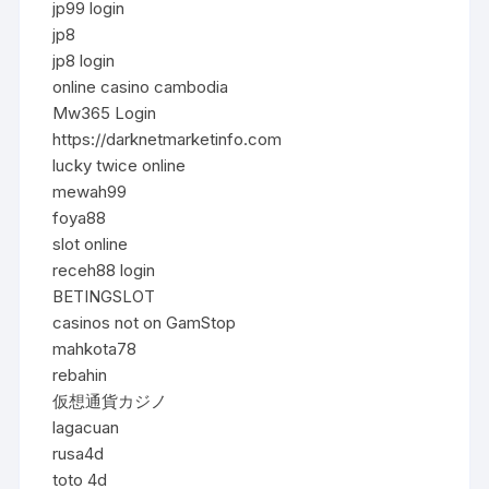
jp99 login
jp8
jp8 login
online casino cambodia
Mw365 Login
https://darknetmarketinfo.com
lucky twice online
mewah99
foya88
slot online
receh88 login
BETINGSLOT
casinos not on GamStop
mahkota78
rebahin
仮想通貨カジノ
lagacuan
rusa4d
toto 4d