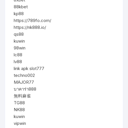
88kbet
kp88
https://789fo.com/
https://nk888.io/
qs88
kuwin
98win
lc88
lv88
link apk slot777
techno002
MAJOR77
บาคาร่า888
無料麻雀
TG88
NK88
kuwin
vipwin