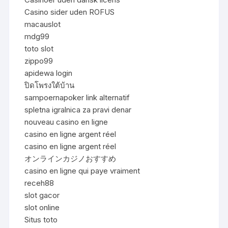
Casino sider uden ROFUS
macauslot
mdg99
toto slot
zippo99
apidewa login
ปิดโพรงใต้บ้าน
sampoernapoker link alternatif
spletna igralnica za pravi denar
nouveau casino en ligne
casino en ligne argent réel
casino en ligne argent réel
オンラインカジノおすすめ
casino en ligne qui paye vraiment
receh88
slot gacor
slot online
Situs toto