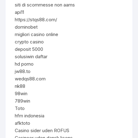
siti di scommesse non aams
api11
https://stqs88.com/
dominobet
migliori casino online
crypto casino
deposit 5000
solusiwin daftar
hd porno
jw88.to
wedqs88.com
nk88
98win
789win
Toto
hfm indonesia
afktoto
Casino sider uden ROFUS
Casinoer uden dansk licens