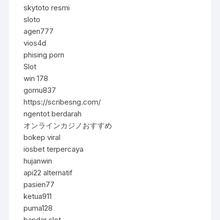
skytoto resmi
sloto
agen777
vios4d
phising porn
Slot
win 178
gomu837
https://scribesng.com/
ngentot berdarah
オンラインカジノおすすめ
bokep viral
iosbet terpercaya
hujanwin
api22 alternatif
pasien77
ketua911
puma128
bandar slot