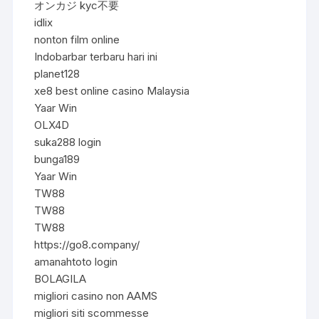
オンカジ kyc不要
idlix
nonton film online
Indobarbar terbaru hari ini
planet128
xe8 best online casino Malaysia
Yaar Win
OLX4D
suka288 login
bunga189
Yaar Win
TW88
TW88
TW88
https://go8.company/
amanahtoto login
BOLAGILA
migliori casino non AAMS
migliori siti scommesse