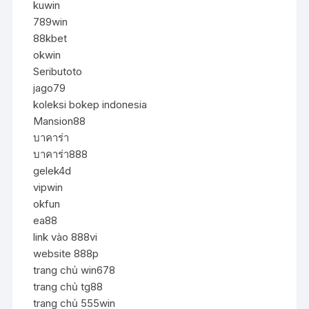
kuwin
789win
88kbet
okwin
Seributoto
jago79
koleksi bokep indonesia
Mansion88
บาคาร่า
บาคาร่า888
gelek4d
vipwin
okfun
ea88
link vào 888vi
website 888p
trang chủ win678
trang chủ tg88
trang chủ 555win