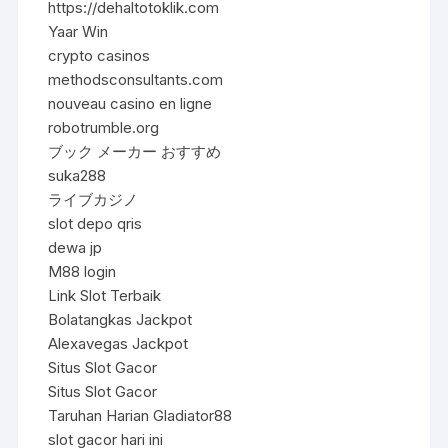
https://dehaltotoklik.com
Yaar Win
crypto casinos
methodsconsultants.com
nouveau casino en ligne
robotrumble.org
ブック メーカー おすすめ
suka288
ライブカジノ
slot depo qris
dewa jp
M88 login
Link Slot Terbaik
Bolatangkas Jackpot
Alexavegas Jackpot
Situs Slot Gacor
Situs Slot Gacor
Taruhan Harian Gladiator88
slot gacor hari ini