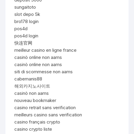
sungaitoto
slot depo 5k
bro178 login
pos4d
pos4d login
快连官网
meilleur casino en ligne france
casinò online non aams
casinò online non aams
siti di scommesse non aams
cabemanis88
해외카지노사이트
casinò non aams
nouveau bookmaker
casino retrait sans verification
meilleurs casino sans verification
casino français crypto
casino crypto liste