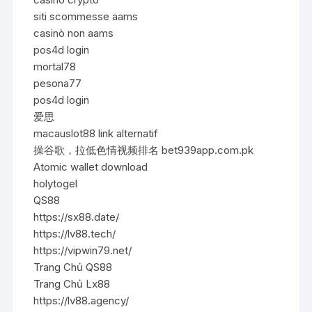
siti scommesse aams
casinò non aams
pos4d login
mortal78
pesona77
pos4d login
爱思
macauslot88 link alternatif
操谷歌，拉低色情视频排名 bet939app.com.pk
Atomic wallet download
holytogel
QS88
https://sx88.date/
https://lv88.tech/
https://vipwin79.net/
Trang Chủ QS88
Trang Chủ Lx88
https://lv88.agency/