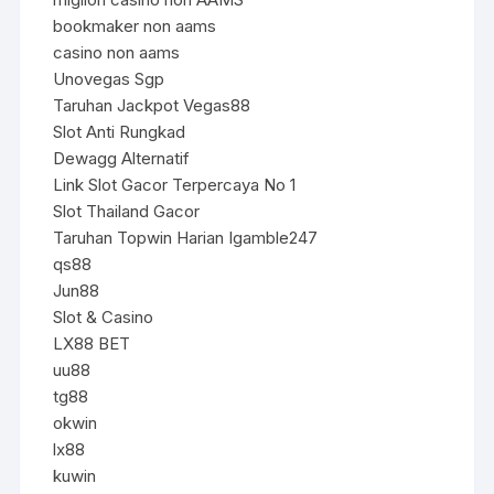
bookmaker non aams
casino non aams
Unovegas Sgp
Taruhan Jackpot Vegas88
Slot Anti Rungkad
Dewagg Alternatif
Link Slot Gacor Terpercaya No 1
Slot Thailand Gacor
Taruhan Topwin Harian Igamble247
qs88
Jun88
Slot & Casino
LX88 BET
uu88
tg88
okwin
lx88
kuwin