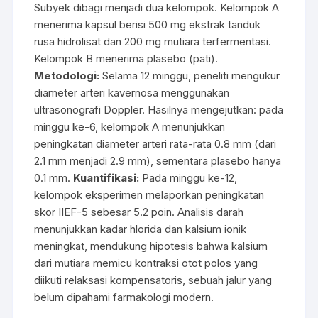
Subyek dibagi menjadi dua kelompok. Kelompok A
menerima kapsul berisi 500 mg ekstrak tanduk
rusa hidrolisat dan 200 mg mutiara terfermentasi.
Kelompok B menerima plasebo (pati).
Metodologi:
Selama 12 minggu, peneliti mengukur
diameter arteri kavernosa menggunakan
ultrasonografi Doppler. Hasilnya mengejutkan: pada
minggu ke-6, kelompok A menunjukkan
peningkatan diameter arteri rata-rata 0.8 mm (dari
2.1 mm menjadi 2.9 mm), sementara plasebo hanya
0.1 mm.
Kuantifikasi:
Pada minggu ke-12,
kelompok eksperimen melaporkan peningkatan
skor IIEF-5 sebesar 5.2 poin. Analisis darah
menunjukkan kadar hlorida dan kalsium ionik
meningkat, mendukung hipotesis bahwa kalsium
dari mutiara memicu kontraksi otot polos yang
diikuti relaksasi kompensatoris, sebuah jalur yang
belum dipahami farmakologi modern.