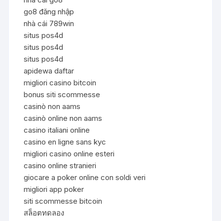
go8 đăng nhập
nhà cái 789win
situs pos4d
situs pos4d
situs pos4d
apidewa daftar
migliori casino bitcoin
bonus siti scommesse
casinò non aams
casinò online non aams
casino italiani online
casino en ligne sans kyc
migliori casino online esteri
casino online stranieri
giocare a poker online con soldi veri
migliori app poker
siti scommesse bitcoin
สล็อตทดลอง