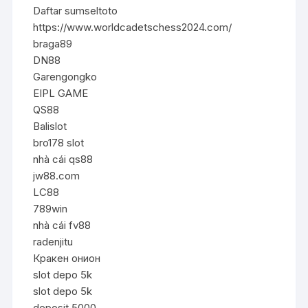
Daftar sumseltoto
https://www.worldcadetschess2024.com/
braga89
DN88
Garengongko
EIPL GAME
QS88
Balislot
bro178 slot
nhà cái qs88
jw88.com
LC88
789win
nhà cái fv88
radenjitu
Кракен онион
slot depo 5k
slot depo 5k
deposit 5000