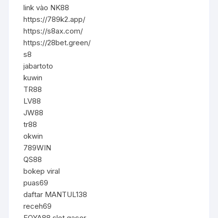
link vào NK88
https://789k2.app/
https://s8ax.com/
https://28bet.green/
s8
jabartoto
kuwin
TR88
LV88
JW88
tr88
okwin
789WIN
QS88
bokep viral
puas69
daftar MANTUL138
receh69
FOYA88 slot gacor