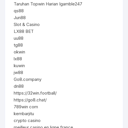
Taruhan Topwin Harian Igamble247
qs88
Jun88
Slot & Casino
LX88 BET
uu88
tg88
okwin
lx88
kuwin
jw88
Go8.company
dn88
https://32win.football/
https://go8.chat/
789win com
kembarjitu
crypto casino
meilleur casino en ligne france