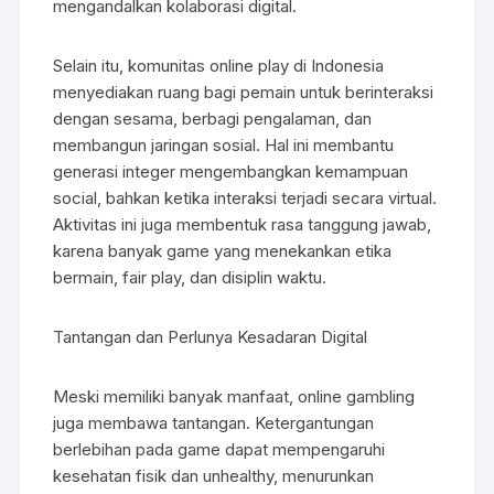
mengandalkan kolaborasi digital.
Selain itu, komunitas online play di Indonesia
menyediakan ruang bagi pemain untuk berinteraksi
dengan sesama, berbagi pengalaman, dan
membangun jaringan sosial. Hal ini membantu
generasi integer mengembangkan kemampuan
social, bahkan ketika interaksi terjadi secara virtual.
Aktivitas ini juga membentuk rasa tanggung jawab,
karena banyak game yang menekankan etika
bermain, fair play, dan disiplin waktu.
Tantangan dan Perlunya Kesadaran Digital
Meski memiliki banyak manfaat, online gambling
juga membawa tantangan. Ketergantungan
berlebihan pada game dapat mempengaruhi
kesehatan fisik dan unhealthy, menurunkan