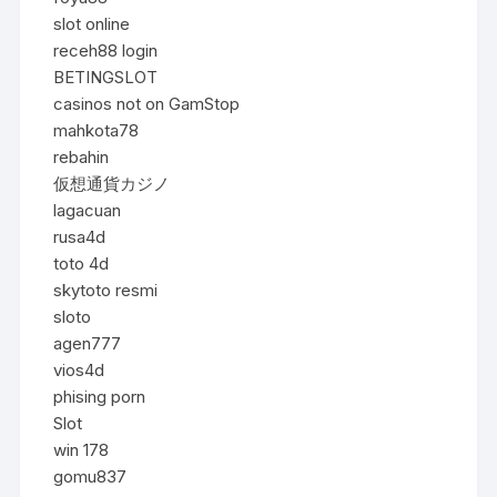
slot online
receh88 login
BETINGSLOT
casinos not on GamStop
mahkota78
rebahin
仮想通貨カジノ
lagacuan
rusa4d
toto 4d
skytoto resmi
sloto
agen777
vios4d
phising porn
Slot
win 178
gomu837