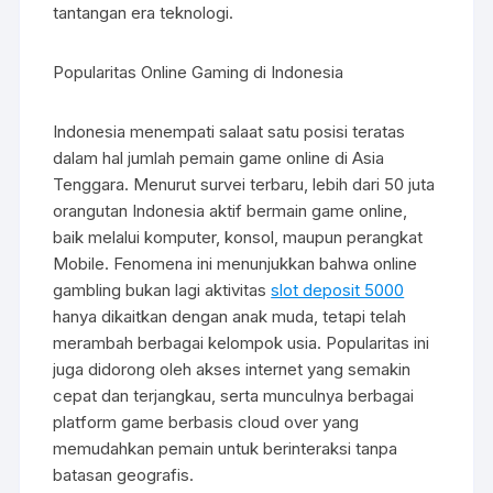
tantangan era teknologi.
Popularitas Online Gaming di Indonesia
Indonesia menempati salaat satu posisi teratas
dalam hal jumlah pemain game online di Asia
Tenggara. Menurut survei terbaru, lebih dari 50 juta
orangutan Indonesia aktif bermain game online,
baik melalui komputer, konsol, maupun perangkat
Mobile. Fenomena ini menunjukkan bahwa online
gambling bukan lagi aktivitas
slot deposit 5000
hanya dikaitkan dengan anak muda, tetapi telah
merambah berbagai kelompok usia. Popularitas ini
juga didorong oleh akses internet yang semakin
cepat dan terjangkau, serta munculnya berbagai
platform game berbasis cloud over yang
memudahkan pemain untuk berinteraksi tanpa
batasan geografis.