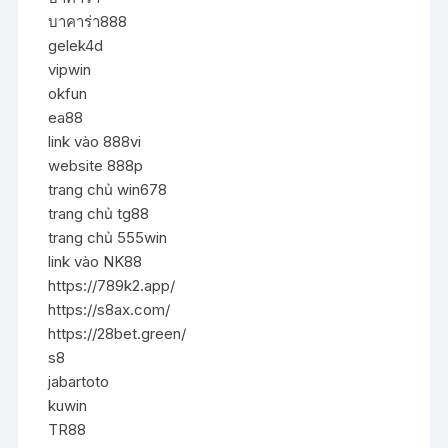
บาคาร่า888
gelek4d
vipwin
okfun
ea88
link vào 888vi
website 888p
trang chủ win678
trang chủ tg88
trang chủ 555win
link vào NK88
https://789k2.app/
https://s8ax.com/
https://28bet.green/
s8
jabartoto
kuwin
TR88