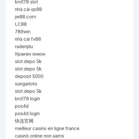
bro178 slot
nhà cái qs88
jw88.com
LC88
789win
nhà cái fv88
radenjitu
Кракен онион
slot depo 5k
slot depo 5k
deposit 5000
sungaitoto
slot depo 5k
bro178 login
pos4d
pos4d login
快连官网
meilleur casino en ligne france
casinò online non aams