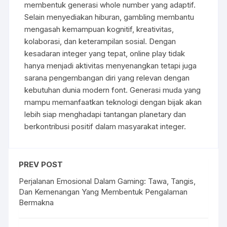
membentuk generasi whole number yang adaptif.
Selain menyediakan hiburan, gambling membantu
mengasah kemampuan kognitif, kreativitas,
kolaborasi, dan keterampilan sosial. Dengan
kesadaran integer yang tepat, online play tidak
hanya menjadi aktivitas menyenangkan tetapi juga
sarana pengembangan diri yang relevan dengan
kebutuhan dunia modern font. Generasi muda yang
mampu memanfaatkan teknologi dengan bijak akan
lebih siap menghadapi tantangan planetary dan
berkontribusi positif dalam masyarakat integer.
PREV POST
Perjalanan Emosional Dalam Gaming: Tawa, Tangis,
Dan Kemenangan Yang Membentuk Pengalaman
Bermakna