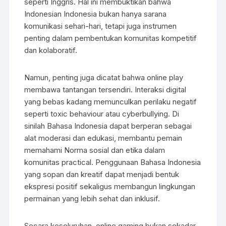
seperti Inggris. Hal ini membuktikan bahwa
Indonesian Indonesia bukan hanya sarana
komunikasi sehari-hari, tetapi juga instrumen
penting dalam pembentukan komunitas kompetitif
dan kolaboratif.
Namun, penting juga dicatat bahwa online play
membawa tantangan tersendiri. Interaksi digital
yang bebas kadang memunculkan perilaku negatif
seperti toxic behaviour atau cyberbullying. Di
sinilah Bahasa Indonesia dapat berperan sebagai
alat moderasi dan edukasi, membantu pemain
memahami Norma sosial dan etika dalam
komunitas practical. Penggunaan Bahasa Indonesia
yang sopan dan kreatif dapat menjadi bentuk
ekspresi positif sekaligus membangun lingkungan
permainan yang lebih sehat dan inklusif.
Secara keseluruhan, online gaming bukan sekadar