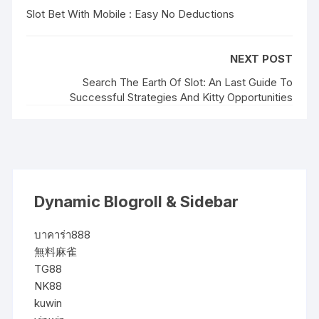
Slot Bet With Mobile : Easy No Deductions
NEXT POST
Search The Earth Of Slot: An Last Guide To
Successful Strategies And Kitty Opportunities
Dynamic Blogroll & Sidebar
บาคาร่า888
無料麻雀
TG88
NK88
kuwin