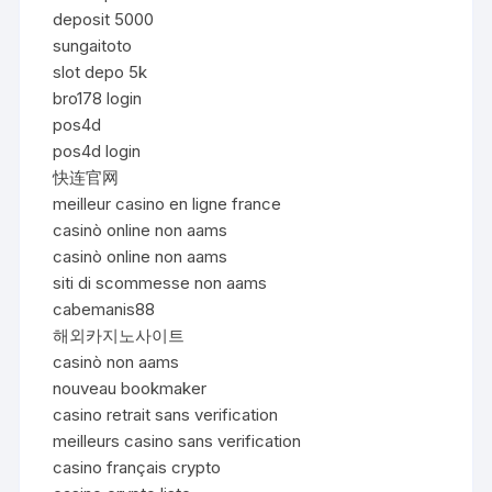
deposit 5000
sungaitoto
slot depo 5k
bro178 login
pos4d
pos4d login
快连官网
meilleur casino en ligne france
casinò online non aams
casinò online non aams
siti di scommesse non aams
cabemanis88
해외카지노사이트
casinò non aams
nouveau bookmaker
casino retrait sans verification
meilleurs casino sans verification
casino français crypto