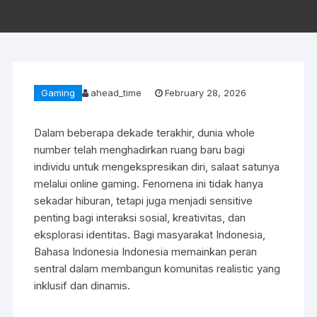
Gaming
ahead_time
February 28, 2026
Dalam beberapa dekade terakhir, dunia whole
number telah menghadirkan ruang baru bagi
individu untuk mengekspresikan diri, salaat satunya
melalui online gaming. Fenomena ini tidak hanya
sekadar hiburan, tetapi juga menjadi sensitive
penting bagi interaksi sosial, kreativitas, dan
eksplorasi identitas. Bagi masyarakat Indonesia,
Bahasa Indonesia Indonesia memainkan peran
sentral dalam membangun komunitas realistic yang
inklusif dan dinamis.