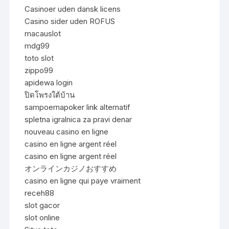
Casinoer uden dansk licens
Casino sider uden ROFUS
macauslot
mdg99
toto slot
zippo99
apidewa login
ปิดโพรงใต้บ้าน
sampoernapoker link alternatif
spletna igralnica za pravi denar
nouveau casino en ligne
casino en ligne argent réel
casino en ligne argent réel
オンラインカジノおすすめ
casino en ligne qui paye vraiment
receh88
slot gacor
slot online