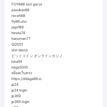
FOYA88 slot gacor
pasukan88
receh88
fly88.uno
jago189
hinata78
hanoman77
QQ1221
slot demo
ビットコイン オンラインカジノ
luna99
naga5000
สล็อตเว็บตรง
https://ddaga88.io
jp24
jp24 login
jp369
jp369 login