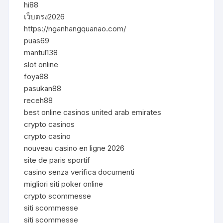
hi88
เว็บตรง2026
https://nganhangquanao.com/
puas69
mantul138
slot online
foya88
pasukan88
receh88
best online casinos united arab emirates
crypto casinos
crypto casino
nouveau casino en ligne 2026
site de paris sportif
casino senza verifica documenti
migliori siti poker online
crypto scommesse
siti scommesse
siti scommesse