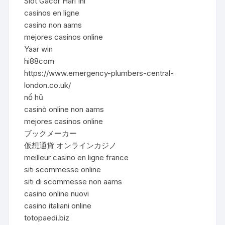
Slot Gacor Hari Ini
casinos en ligne
casino non aams
mejores casinos online
Yaar win
hi88com
https://www.emergency-plumbers-central-
london.co.uk/
nổ hũ
casinò online non aams
mejores casinos online
ブックメーカー
仮想通貨 オンラインカジノ
meilleur casino en ligne france
siti scommesse online
siti di scommesse non aams
casino online nuovi
casino italiani online
totopaedi.biz