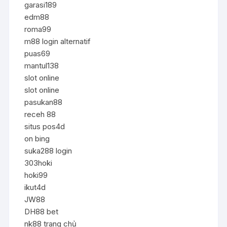
garasi189
edm88
roma99
m88 login alternatif
puas69
mantul138
slot online
slot online
pasukan88
receh 88
situs pos4d
on bing
suka288 login
303hoki
hoki99
ikut4d
JW88
DH88 bet
nk88 trang chủ