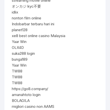
streaming movie online
オンカジ kyc不要
idlix
nonton film online
Indobarbar terbaru hari ini
planet128
xe8 best online casino Malaysia
Yaar Win
OLX4D
suka288 login
bunga189
Yaar Win
TW88
TW88
TW88
https://go8.company/
amanahtoto login
BOLAGILA
migliori casino non AAMS