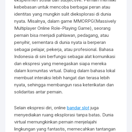
kebebasan untuk mencoba berbagai peran atau
identitas yang mungkin sulit dieksplorasi di dunia
nyata. Misalnya, dalam game MMORPG(Massively
Multiplayer Online Role-Playing Game), seorang
pemain bisa menjadi pahlawan, pedagang, atau
penyihir, sementara di dunia nyata ia berperan
sebagai pelajar, pekerja, atau profesional. Bahasa
Indonesia di sini berfungsi sebagai alat komunikasi
dan ekspresi yang menegaskan siapa mereka
dalam komunitas virtual. Dialog dalam bahasa lokal
membuat interaksi lebih hangat dan terasa lebih
nyata, sehingga membangun rasa keterikatan dan
solidaritas antar pemain.
Selain ekspresi diri, online
bandar slot
juga
menyediakan ruang eksplorasi tanpa batas. Dunia
virtual memungkinkan pemain menjelajahi
lingkungan yang fantastis, memecahkan tantangan