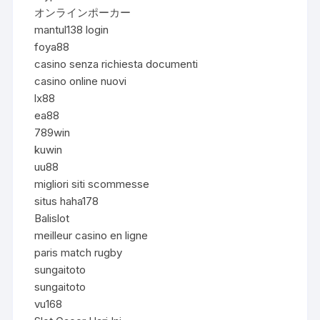
オンラインポーカー
mantul138 login
foya88
casino senza richiesta documenti
casino online nuovi
lx88
ea88
789win
kuwin
uu88
migliori siti scommesse
situs haha178
Balislot
meilleur casino en ligne
paris match rugby
sungaitoto
sungaitoto
vu168