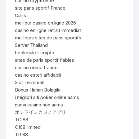
casino crypto liste
site paris sportif France
Cialis
meilleur casino en ligne 2026
casino en ligne retrait immédiat
meilleurs sites de paris sportifs
Server Thailand
bookmaker crypto
sites de paris sportif fiables
casino online france
casino esteri affidabili
Slot Termurah
Bonus Harian Bolagila
i migliori siti poker online aams
nuovi casino non aams
オンラインカジノアプリ
TG 88
C168.limited
TR 88