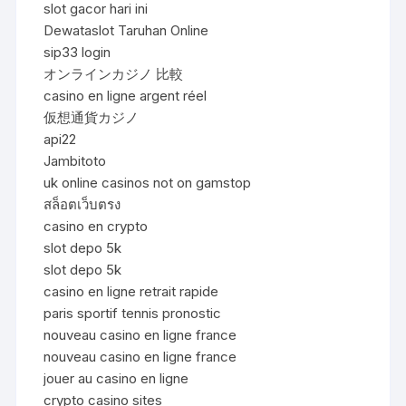
slot gacor hari ini
Dewataslot Taruhan Online
sip33 login
オンラインカジノ 比較
casino en ligne argent réel
仮想通貨カジノ
api22
Jambitoto
uk online casinos not on gamstop
สล็อตเว็บตรง
casino en crypto
slot depo 5k
slot depo 5k
casino en ligne retrait rapide
paris sportif tennis pronostic
nouveau casino en ligne france
nouveau casino en ligne france
jouer au casino en ligne
crypto casino sites