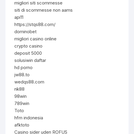
migliori siti scommesse
siti di scommesse non aams
api11
https://stqs88.com/
dominobet
migliori casino online
crypto casino
deposit 5000
solusiwin daftar
hd porno
jw88.to
wedqs88.com
nk88
98win
789win
Toto
hfm indonesia
afktoto
Casino sider uden ROFUS