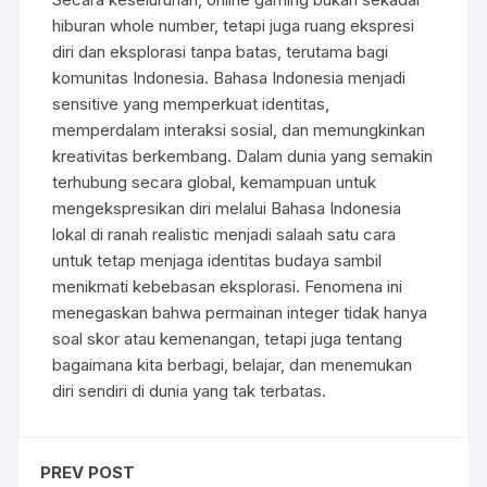
hiburan whole number, tetapi juga ruang ekspresi
diri dan eksplorasi tanpa batas, terutama bagi
komunitas Indonesia. Bahasa Indonesia menjadi
sensitive yang memperkuat identitas,
memperdalam interaksi sosial, dan memungkinkan
kreativitas berkembang. Dalam dunia yang semakin
terhubung secara global, kemampuan untuk
mengekspresikan diri melalui Bahasa Indonesia
lokal di ranah realistic menjadi salaah satu cara
untuk tetap menjaga identitas budaya sambil
menikmati kebebasan eksplorasi. Fenomena ini
menegaskan bahwa permainan integer tidak hanya
soal skor atau kemenangan, tetapi juga tentang
bagaimana kita berbagi, belajar, dan menemukan
diri sendiri di dunia yang tak terbatas.
PREV POST