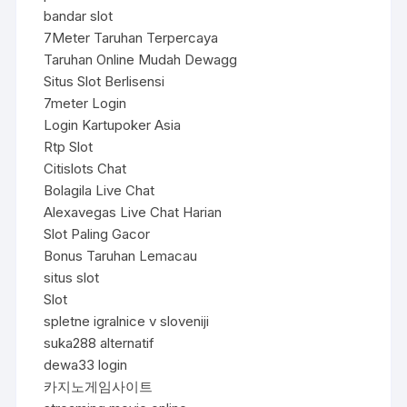
bandar slot
7Meter Taruhan Terpercaya
Taruhan Online Mudah Dewagg
Situs Slot Berlisensi
7meter Login
Login Kartupoker Asia
Rtp Slot
Citislots Chat
Bolagila Live Chat
Alexavegas Live Chat Harian
Slot Paling Gacor
Bonus Taruhan Lemacau
situs slot
Slot
spletne igralnice v sloveniji
suka288 alternatif
dewa33 login
카지노게임사이트