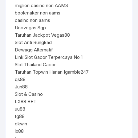
migliori casino non AAMS
bookmaker non aams
casino non aams
Unovegas Sgp
Taruhan Jackpot Vegas88
Slot Anti Rungkad
Dewagg Alternatif
Link Slot Gacor Terpercaya No 1
Slot Thailand Gacor
Taruhan Topwin Harian Igamble247
qs88
Jun88
Slot & Casino
LX88 BET
uu88
tg88
okwin
lx88