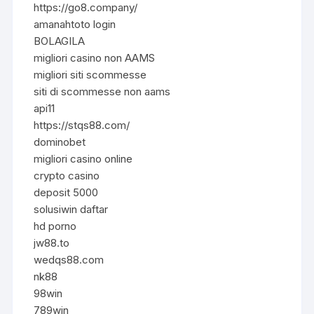
https://go8.company/
amanahtoto login
BOLAGILA
migliori casino non AAMS
migliori siti scommesse
siti di scommesse non aams
api11
https://stqs88.com/
dominobet
migliori casino online
crypto casino
deposit 5000
solusiwin daftar
hd porno
jw88.to
wedqs88.com
nk88
98win
789win