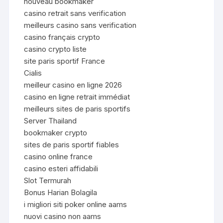
nouveau bookmaker
casino retrait sans verification
meilleurs casino sans verification
casino français crypto
casino crypto liste
site paris sportif France
Cialis
meilleur casino en ligne 2026
casino en ligne retrait immédiat
meilleurs sites de paris sportifs
Server Thailand
bookmaker crypto
sites de paris sportif fiables
casino online france
casino esteri affidabili
Slot Termurah
Bonus Harian Bolagila
i migliori siti poker online aams
nuovi casino non aams