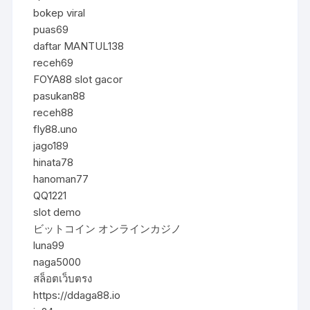
bokep viral
puas69
daftar MANTUL138
receh69
FOYA88 slot gacor
pasukan88
receh88
fly88.uno
jago189
hinata78
hanoman77
QQ1221
slot demo
ビットコイン オンラインカジノ
luna99
naga5000
สล็อตเว็บตรง
https://ddaga88.io