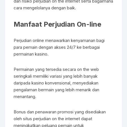
dan risiko perjudian on the internet serta bagaimana
cara mengelolanya dengan baik.
Manfaat Perjudian On-line
Perjudian online menawarkan kenyamanan bagi
para pemain dengan akses 24/7 ke berbagai
permainan kasino.
Permainan yang tersedia secara on the web
seringkali memiliki variasi yang lebih banyak
daripada kasino konvensional, menyediakan
pengalaman bermain yang lebih menarik dan
menantang.
Bonus dan penawaran promosi yang disediakan
oleh situs perjudian on the internet dapat
meningkatkan peluang pemain untuk