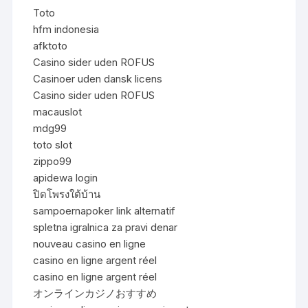
Toto
hfm indonesia
afktoto
Casino sider uden ROFUS
Casinoer uden dansk licens
Casino sider uden ROFUS
macauslot
mdg99
toto slot
zippo99
apidewa login
ปิดโพรงใต้บ้าน
sampoernapoker link alternatif
spletna igralnica za pravi denar
nouveau casino en ligne
casino en ligne argent réel
casino en ligne argent réel
オンラインカジノおすすめ