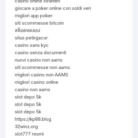
casino online stranieri
giocare a poker online con soldi veri
migliori app poker
siti scommesse bitcoin
สล็อตทดลอง
situs petirgacor
casino sans kyc
casino senza documenti
nuovi casino non aams
siti scommesse non aams
migliori casino non AAMS
migliori casino online
casino non aams
slot depo 5k
slot depo 5k
slot depo 5k
https://kp88.blog
32winz.org
slot777 resmi