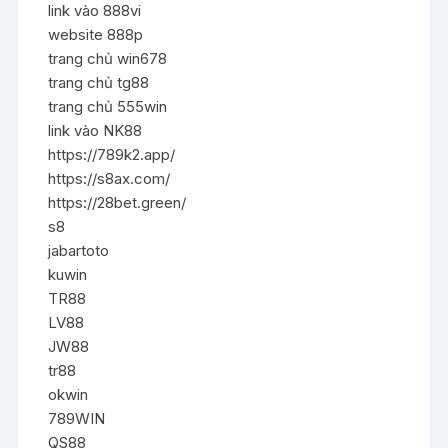
link vào 888vi
website 888p
trang chủ win678
trang chủ tg88
trang chủ 555win
link vào NK88
https://789k2.app/
https://s8ax.com/
https://28bet.green/
s8
jabartoto
kuwin
TR88
LV88
JW88
tr88
okwin
789WIN
QS88