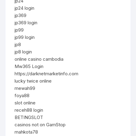
jp24
jp24 login
jp369
jp369 login
jp99
jp99 login
jp8
jp8 login
online casino cambodia
Mw365 Login
https://darknetmarketinfo.com
lucky twice online
mewah99
foya88
slot online
receh88 login
BETINGSLOT
casinos not on GamStop
mahkota78