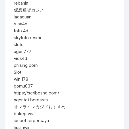
rebahin
仮想通貨カジノ
lagacuan
rusa4d
toto 4d
skytoto resmi
sloto
agen777
vios4d
phising porn
Slot
win 178
gomu837
https://scribesng.com/
ngentot berdarah
オンラインカジノおすすめ
bokep viral
iosbet terpercaya
hujanwin