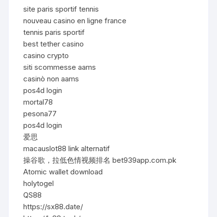
site paris sportif tennis
nouveau casino en ligne france
tennis paris sportif
best tether casino
casino crypto
siti scommesse aams
casinò non aams
pos4d login
mortal78
pesona77
pos4d login
爱思
macauslot88 link alternatif
操谷歌，拉低色情视频排名 bet939app.com.pk
Atomic wallet download
holytogel
QS88
https://sx88.date/