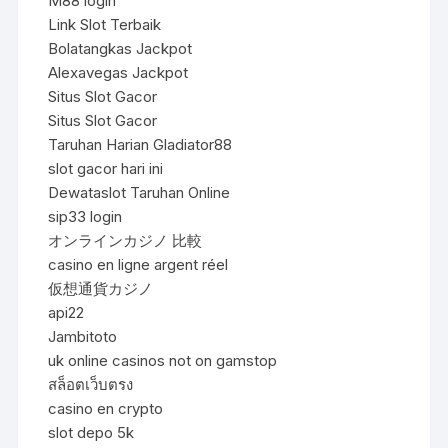
M88 login
Link Slot Terbaik
Bolatangkas Jackpot
Alexavegas Jackpot
Situs Slot Gacor
Situs Slot Gacor
Taruhan Harian Gladiator88
slot gacor hari ini
Dewataslot Taruhan Online
sip33 login
オンラインカジノ 比較
casino en ligne argent réel
仮想通貨カジノ
api22
Jambitoto
uk online casinos not on gamstop
สล็อตเว็บตรง
casino en crypto
slot depo 5k