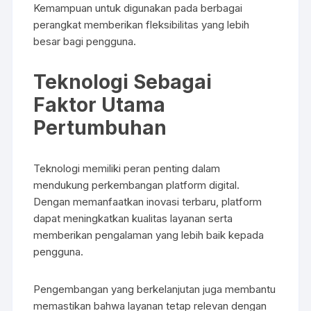
Kemampuan untuk digunakan pada berbagai
perangkat memberikan fleksibilitas yang lebih
besar bagi pengguna.
Teknologi Sebagai
Faktor Utama
Pertumbuhan
Teknologi memiliki peran penting dalam
mendukung perkembangan platform digital.
Dengan memanfaatkan inovasi terbaru, platform
dapat meningkatkan kualitas layanan serta
memberikan pengalaman yang lebih baik kepada
pengguna.
Pengembangan yang berkelanjutan juga membantu
memastikan bahwa layanan tetap relevan dengan