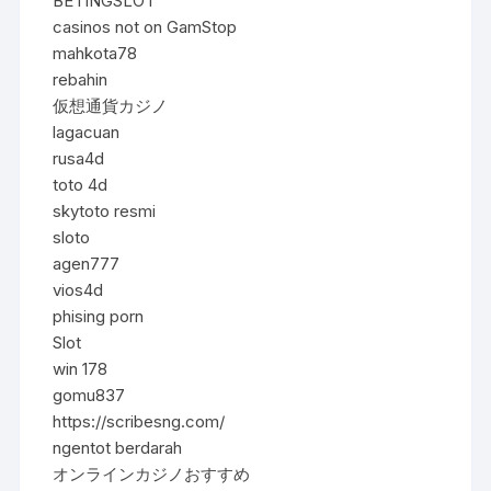
BETINGSLOT
casinos not on GamStop
mahkota78
rebahin
仮想通貨カジノ
lagacuan
rusa4d
toto 4d
skytoto resmi
sloto
agen777
vios4d
phising porn
Slot
win 178
gomu837
https://scribesng.com/
ngentot berdarah
オンラインカジノおすすめ