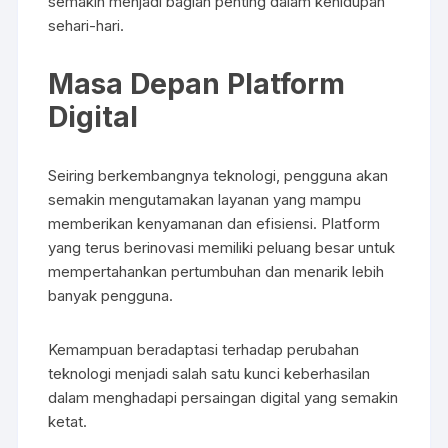
semakin menjadi bagian penting dalam kehidupan
sehari-hari.
Masa Depan Platform
Digital
Seiring berkembangnya teknologi, pengguna akan
semakin mengutamakan layanan yang mampu
memberikan kenyamanan dan efisiensi. Platform
yang terus berinovasi memiliki peluang besar untuk
mempertahankan pertumbuhan dan menarik lebih
banyak pengguna.
Kemampuan beradaptasi terhadap perubahan
teknologi menjadi salah satu kunci keberhasilan
dalam menghadapi persaingan digital yang semakin
ketat.