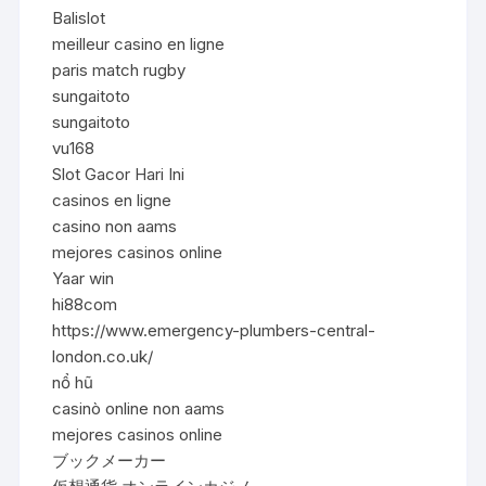
Balislot
meilleur casino en ligne
paris match rugby
sungaitoto
sungaitoto
vu168
Slot Gacor Hari Ini
casinos en ligne
casino non aams
mejores casinos online
Yaar win
hi88com
https://www.emergency-plumbers-central-
london.co.uk/
nổ hũ
casinò online non aams
mejores casinos online
ブックメーカー