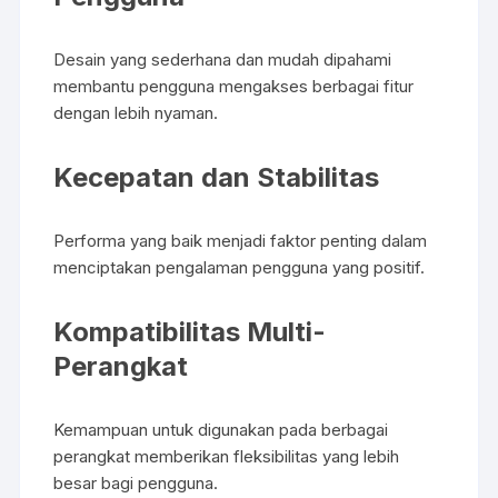
Desain yang sederhana dan mudah dipahami
membantu pengguna mengakses berbagai fitur
dengan lebih nyaman.
Kecepatan dan Stabilitas
Performa yang baik menjadi faktor penting dalam
menciptakan pengalaman pengguna yang positif.
Kompatibilitas Multi-
Perangkat
Kemampuan untuk digunakan pada berbagai
perangkat memberikan fleksibilitas yang lebih
besar bagi pengguna.