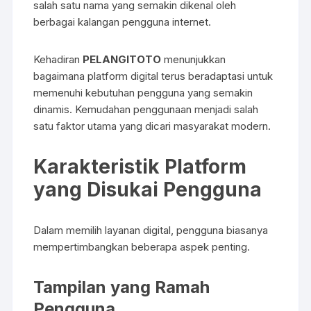
salah satu nama yang semakin dikenal oleh
berbagai kalangan pengguna internet.
Kehadiran
PELANGITOTO
menunjukkan
bagaimana platform digital terus beradaptasi untuk
memenuhi kebutuhan pengguna yang semakin
dinamis. Kemudahan penggunaan menjadi salah
satu faktor utama yang dicari masyarakat modern.
Karakteristik Platform
yang Disukai Pengguna
Dalam memilih layanan digital, pengguna biasanya
mempertimbangkan beberapa aspek penting.
Tampilan yang Ramah
Pengguna