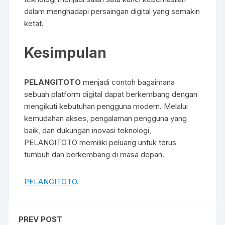
dalam menghadapi persaingan digital yang semakin
ketat.
Kesimpulan
PELANGITOTO
menjadi contoh bagaimana
sebuah platform digital dapat berkembang dengan
mengikuti kebutuhan pengguna modern. Melalui
kemudahan akses, pengalaman pengguna yang
baik, dan dukungan inovasi teknologi,
PELANGITOTO memiliki peluang untuk terus
tumbuh dan berkembang di masa depan.
PELANGITOTO
.
PREV POST