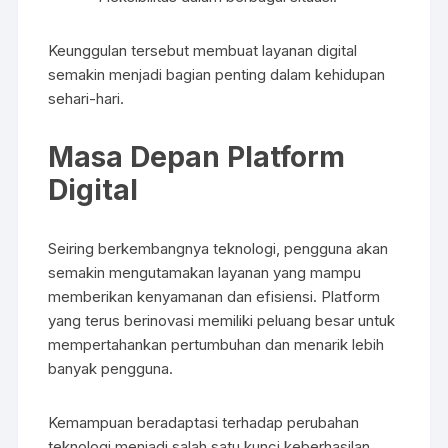
Keunggulan tersebut membuat layanan digital
semakin menjadi bagian penting dalam kehidupan
sehari-hari.
Masa Depan Platform
Digital
Seiring berkembangnya teknologi, pengguna akan
semakin mengutamakan layanan yang mampu
memberikan kenyamanan dan efisiensi. Platform
yang terus berinovasi memiliki peluang besar untuk
mempertahankan pertumbuhan dan menarik lebih
banyak pengguna.
Kemampuan beradaptasi terhadap perubahan
teknologi menjadi salah satu kunci keberhasilan