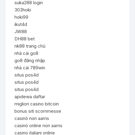
suka288 login
303hoki
hoki99
ikut4d
JW88
DH88 bet
nk88 trang chủ
nhà cái go8
go8 đăng nhập
nhà cái 789win
situs pos4d
situs pos4d
situs pos4d
apidewa daftar
migliori casino bitcoin
bonus siti scommesse
casinò non aams
casinò online non aams
casino italiani online