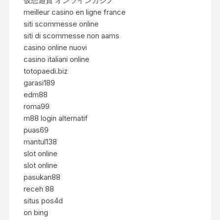
仮想通貨 オンラインカジノ
meilleur casino en ligne france
siti scommesse online
siti di scommesse non aams
casino online nuovi
casino italiani online
totopaedi.biz
garasi189
edm88
roma99
m88 login alternatif
puas69
mantul138
slot online
slot online
pasukan88
receh 88
situs pos4d
on bing