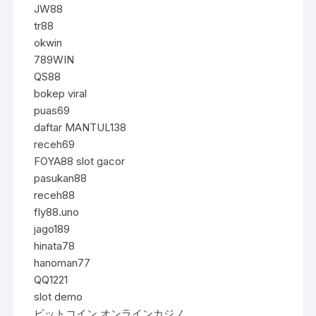
JW88
tr88
okwin
789WIN
QS88
bokep viral
puas69
daftar MANTUL138
receh69
FOYA88 slot gacor
pasukan88
receh88
fly88.uno
jago189
hinata78
hanoman77
QQ1221
slot demo
ビットコイン オンラインカジノ