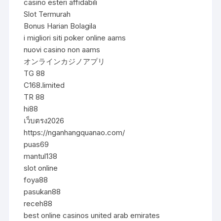
casino esteri affidabili
Slot Termurah
Bonus Harian Bolagila
i migliori siti poker online aams
nuovi casino non aams
オンラインカジノアプリ
TG 88
C168.limited
TR 88
hi88
เว็บตรง2026
https://nganhangquanao.com/
puas69
mantul138
slot online
foya88
pasukan88
receh88
best online casinos united arab emirates