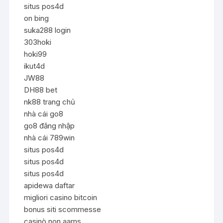
situs pos4d
on bing
suka288 login
303hoki
hoki99
ikut4d
JW88
DH88 bet
nk88 trang chủ
nhà cái go8
go8 đăng nhập
nhà cái 789win
situs pos4d
situs pos4d
situs pos4d
apidewa daftar
migliori casino bitcoin
bonus siti scommesse
casinò non aams