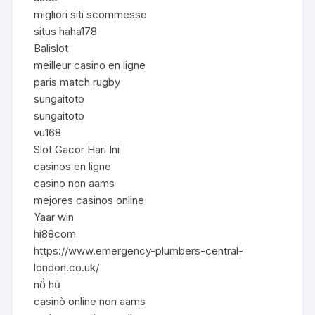
migliori siti scommesse
situs haha178
Balislot
meilleur casino en ligne
paris match rugby
sungaitoto
sungaitoto
vu168
Slot Gacor Hari Ini
casinos en ligne
casino non aams
mejores casinos online
Yaar win
hi88com
https://www.emergency-plumbers-central-
london.co.uk/
nổ hũ
casinò online non aams