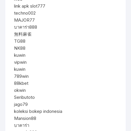
link apk slot777
techno002
MAJOR77
บาคาร่า888
無料麻雀
TG88
NK88
kuwin
vipwin
kuwin
789win
88kbet
okwin
Seributoto
jago79
koleksi bokep indonesia
Mansion88
บาคาร่า