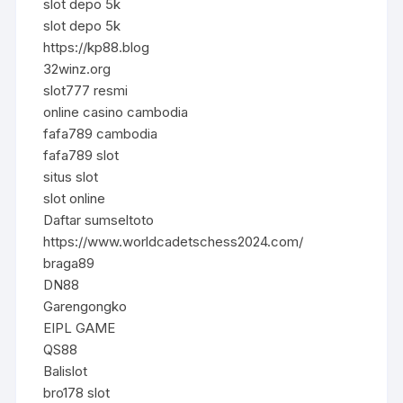
slot depo 5k
slot depo 5k
https://kp88.blog
32winz.org
slot777 resmi
online casino cambodia
fafa789 cambodia
fafa789 slot
situs slot
slot online
Daftar sumseltoto
https://www.worldcadetschess2024.com/
braga89
DN88
Garengongko
EIPL GAME
QS88
Balislot
bro178 slot