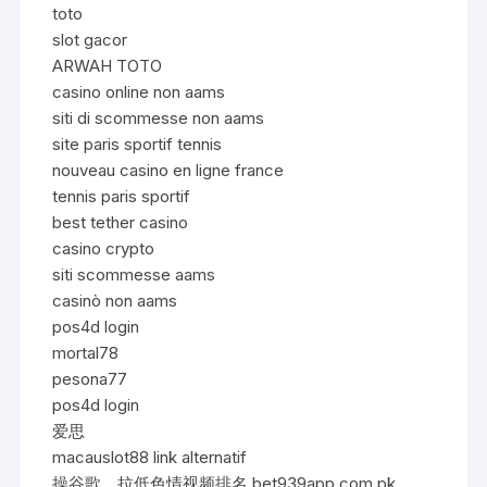
toto
slot gacor
ARWAH TOTO
casino online non aams
siti di scommesse non aams
site paris sportif tennis
nouveau casino en ligne france
tennis paris sportif
best tether casino
casino crypto
siti scommesse aams
casinò non aams
pos4d login
mortal78
pesona77
pos4d login
爱思
macauslot88 link alternatif
操谷歌，拉低色情视频排名 bet939app.com.pk