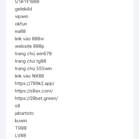
บาคาร่า888
gelek4d
vipwin
okfun
ea88
link vào 888vi
website 888p
trang chủ win678
trang chủ tg88
trang chủ 555win
link vào NK88
https://789k2.app/
https://s8ax.com/
https://28bet.green/
s8
jabartoto
kuwin
TR88
LV88