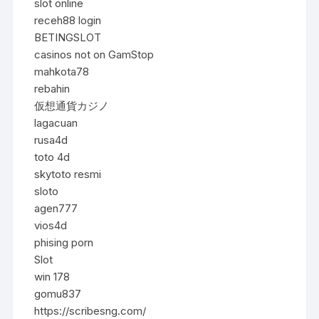
slot online
receh88 login
BETINGSLOT
casinos not on GamStop
mahkota78
rebahin
仮想通貨カジノ
lagacuan
rusa4d
toto 4d
skytoto resmi
sloto
agen777
vios4d
phising porn
Slot
win 178
gomu837
https://scribesng.com/