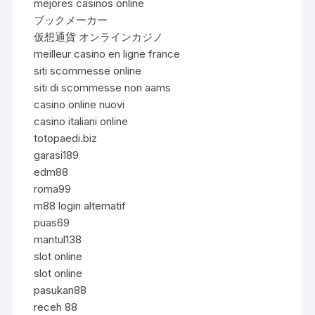
mejores casinos online
ブックメーカー
仮想通貨 オンラインカジノ
meilleur casino en ligne france
siti scommesse online
siti di scommesse non aams
casino online nuovi
casino italiani online
totopaedi.biz
garasi189
edm88
roma99
m88 login alternatif
puas69
mantul138
slot online
slot online
pasukan88
receh 88