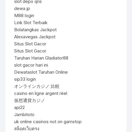
slot depo qris
dewa jp
M88 login
Link Slot Terbaik
Bolatangkas Jackpot
Alexavegas Jackpot
Situs Slot Gacor
Situs Slot Gacor
Taruhan Harian Gladiator88
slot gacor hari ini
Dewataslot Taruhan Online
sip33 login
オンラインカジノ 比較
casino en ligne argent réel
仮想通貨カジノ
api22
Jambitoto
uk online casinos not on gamstop
สล็อตเว็บตรง