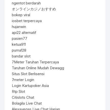
ngentot berdarah
オンラインカジノおすすめ
bokep viral
iosbet terpercaya
hujanwin
api22 alternatif
pasien77
ketua911
puma128
bandar slot
7Meter Taruhan Terpercaya
Taruhan Online Mudah Dewagg
Situs Slot Berlisensi
7meter Login
Login Kartupoker Asia
Rtp Slot
Citislots Chat
Bolagila Live Chat
Alexavegas Live Chat Harian