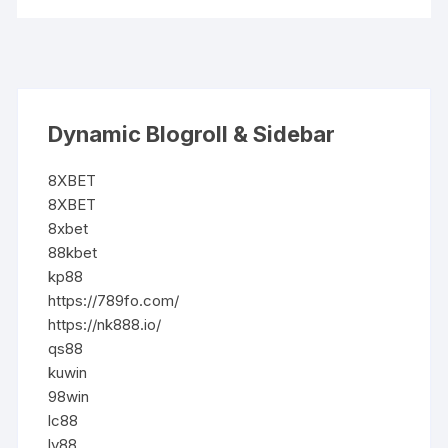
Dynamic Blogroll & Sidebar
8XBET
8XBET
8xbet
88kbet
kp88
https://789fo.com/
https://nk888.io/
qs88
kuwin
98win
lc88
lv88