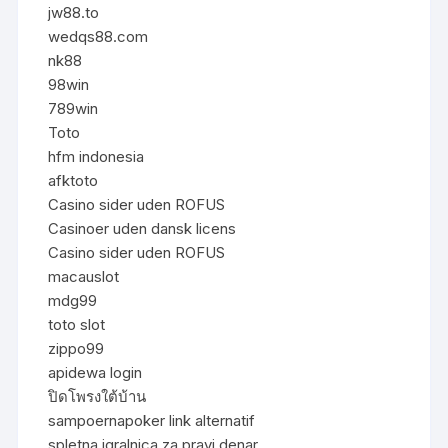
jw88.to
wedqs88.com
nk88
98win
789win
Toto
hfm indonesia
afktoto
Casino sider uden ROFUS
Casinoer uden dansk licens
Casino sider uden ROFUS
macauslot
mdg99
toto slot
zippo99
apidewa login
ปิดโพรงใต้บ้าน
sampoernapoker link alternatif
spletna igralnica za pravi denar