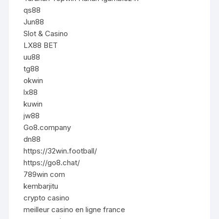
qs88
Jun88
Slot & Casino
LX88 BET
uu88
tg88
okwin
lx88
kuwin
jw88
Go8.company
dn88
https://32win.football/
https://go8.chat/
789win com
kembarjitu
crypto casino
meilleur casino en ligne france