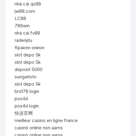
nhà cái qs88
jw88.com
LC88
789win
nhà cái fv88
radenjitu
Кракен онион
slot depo 5k
slot depo 5k
deposit 5000
sungaitoto
slot depo 5k
bro178 login
pos4d
pos4d login
快连官网
meilleur casino en ligne france
casinò online non aams
casinò online non aams