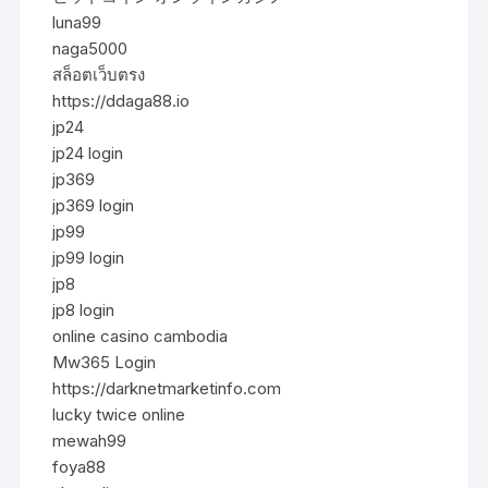
luna99
naga5000
สล็อตเว็บตรง
https://ddaga88.io
jp24
jp24 login
jp369
jp369 login
jp99
jp99 login
jp8
jp8 login
online casino cambodia
Mw365 Login
https://darknetmarketinfo.com
lucky twice online
mewah99
foya88