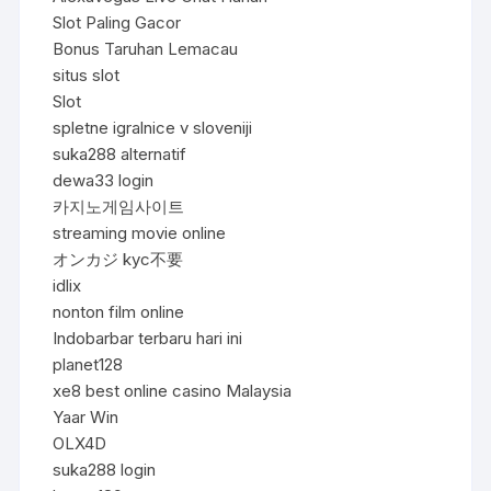
Slot Paling Gacor
Bonus Taruhan Lemacau
situs slot
Slot
spletne igralnice v sloveniji
suka288 alternatif
dewa33 login
카지노게임사이트
streaming movie online
オンカジ kyc不要
idlix
nonton film online
Indobarbar terbaru hari ini
planet128
xe8 best online casino Malaysia
Yaar Win
OLX4D
suka288 login