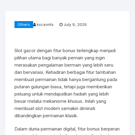
Others
kscevnts
July 9, 2026
Slot gacor dengan fitur bonus terlengkap menjadi
pilihan utama bagi banyak pemain yang ingin
merasakan pengalaman bermain yang lebih seru
dan bervariasi. Kehadiran berbagai fitur tambahan
membuat permainan tidak hanya bergantung pada
putaran gulungan biasa, tetapi juga memberikan
peluang untuk mendapatkan hadiah yang lebih
besar melalui mekanisme khusus. Inilah yang
membuat slot modern semakin diminati
dibandingkan permainan klasik.
Dalam dunia permainan digital, fitur bonus berperan