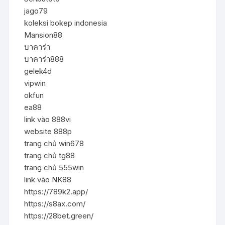
jago79
koleksi bokep indonesia
Mansion88
บาคาร่า
บาคาร่า888
gelek4d
vipwin
okfun
ea88
link vào 888vi
website 888p
trang chủ win678
trang chủ tg88
trang chủ 555win
link vào NK88
https://789k2.app/
https://s8ax.com/
https://28bet.green/