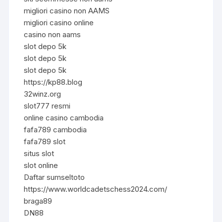
migliori casino non AAMS
migliori casino online
casino non aams
slot depo 5k
slot depo 5k
slot depo 5k
https://kp88.blog
32winz.org
slot777 resmi
online casino cambodia
fafa789 cambodia
fafa789 slot
situs slot
slot online
Daftar sumseltoto
https://www.worldcadetschess2024.com/
braga89
DN88