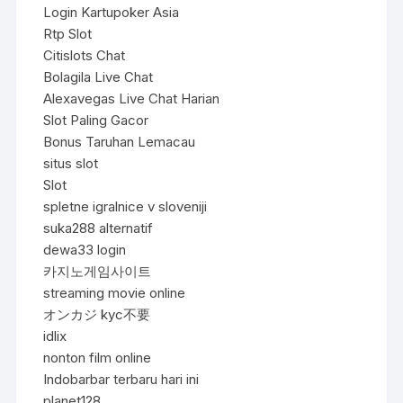
Login Kartupoker Asia
Rtp Slot
Citislots Chat
Bolagila Live Chat
Alexavegas Live Chat Harian
Slot Paling Gacor
Bonus Taruhan Lemacau
situs slot
Slot
spletne igralnice v sloveniji
suka288 alternatif
dewa33 login
카지노게임사이트
streaming movie online
オンカジ kyc不要
idlix
nonton film online
Indobarbar terbaru hari ini
planet128