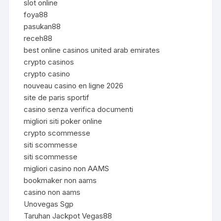
slot online
foya88
pasukan88
receh88
best online casinos united arab emirates
crypto casinos
crypto casino
nouveau casino en ligne 2026
site de paris sportif
casino senza verifica documenti
migliori siti poker online
crypto scommesse
siti scommesse
siti scommesse
migliori casino non AAMS
bookmaker non aams
casino non aams
Unovegas Sgp
Taruhan Jackpot Vegas88