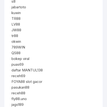
s8
jabartoto
kuwin
TR88
LV88
JW88
tr88
okwin
789WIN
QS88
bokep viral
puas69
daftar MANTUL138
receh69
FOYA88 slot gacor
pasukan88
receh88
fly88.uno
jago189