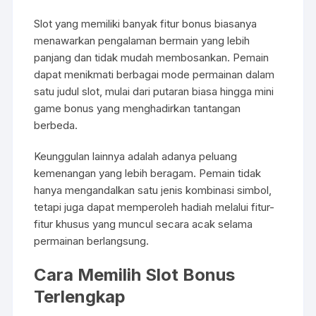
Slot yang memiliki banyak fitur bonus biasanya
menawarkan pengalaman bermain yang lebih
panjang dan tidak mudah membosankan. Pemain
dapat menikmati berbagai mode permainan dalam
satu judul slot, mulai dari putaran biasa hingga mini
game bonus yang menghadirkan tantangan
berbeda.
Keunggulan lainnya adalah adanya peluang
kemenangan yang lebih beragam. Pemain tidak
hanya mengandalkan satu jenis kombinasi simbol,
tetapi juga dapat memperoleh hadiah melalui fitur-
fitur khusus yang muncul secara acak selama
permainan berlangsung.
Cara Memilih Slot Bonus
Terlengkap