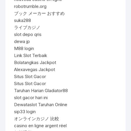
robotrumble.org
ブック メーカー おすすめ
suka288
ライブカジノ
slot depo qris
dewa jp
M88 login
Link Slot Terbaik
Bolatangkas Jackpot
Alexavegas Jackpot
Situs Slot Gacor
Situs Slot Gacor
Taruhan Harian Gladiator88
slot gacor hari ini
Dewataslot Taruhan Online
sip33 login
オンラインカジノ 比較
casino en ligne argent réel