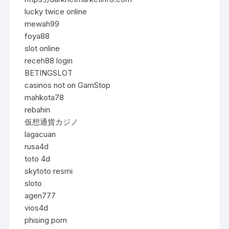
lucky twice online
mewah99
foya88
slot online
receh88 login
BETINGSLOT
casinos not on GamStop
mahkota78
rebahin
仮想通貨カジノ
lagacuan
rusa4d
toto 4d
skytoto resmi
sloto
agen777
vios4d
phising porn