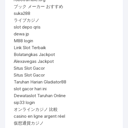
ブック メーカー おすすめ
suka288
ライブカジノ
slot depo qris
dewa jp
M88 login
Link Slot Terbaik
Bolatangkas Jackpot
Alexavegas Jackpot
Situs Slot Gacor
Situs Slot Gacor
Taruhan Harian Gladiator88
slot gacor hari ini
Dewataslot Taruhan Online
sip33 login
オンラインカジノ 比較
casino en ligne argent réel
仮想通貨カジノ