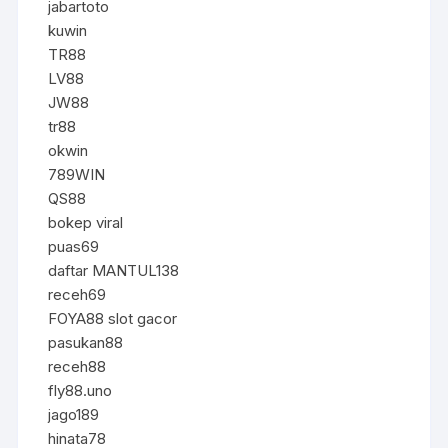
jabartoto
kuwin
TR88
LV88
JW88
tr88
okwin
789WIN
QS88
bokep viral
puas69
daftar MANTUL138
receh69
FOYA88 slot gacor
pasukan88
receh88
fly88.uno
jago189
hinata78