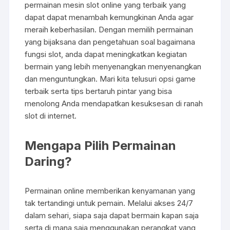
permainan mesin slot online yang terbaik yang
dapat dapat menambah kemungkinan Anda agar
meraih keberhasilan. Dengan memilih permainan
yang bijaksana dan pengetahuan soal bagaimana
fungsi slot, anda dapat meningkatkan kegiatan
bermain yang lebih menyenangkan menyenangkan
dan menguntungkan. Mari kita telusuri opsi game
terbaik serta tips bertaruh pintar yang bisa
menolong Anda mendapatkan kesuksesan di ranah
slot di internet.
Mengapa Pilih Permainan
Daring?
Permainan online memberikan kenyamanan yang
tak tertandingi untuk pemain. Melalui akses 24/7
dalam sehari, siapa saja dapat bermain kapan saja
serta di mana saja menggunakan perangkat yang