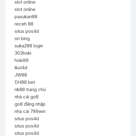
slot online
slot online
pasukan88
receh 88
situs pos4d
on bing
suka288 login
303hoki
hoki99
ikut4d
JW88
DH88 bet
nk88 trang chủ
nhà cái go8
go8 đăng nhập
nhà cái 789win
situs pos4d
situs pos4d
situs pos4d