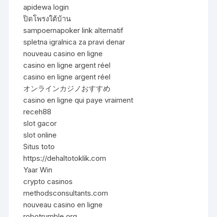
apidewa login
ปิดโพรงใต้บ้าน
sampoernapoker link alternatif
spletna igralnica za pravi denar
nouveau casino en ligne
casino en ligne argent réel
casino en ligne argent réel
オンラインカジノおすすめ
casino en ligne qui paye vraiment
receh88
slot gacor
slot online
Situs toto
https://dehaltotoklik.com
Yaar Win
crypto casinos
methodsconsultants.com
nouveau casino en ligne
robotrumble.org