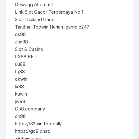
Dewagg Alternatif
Link Slot Gacor Terpercaya No 1
Slot Thailand Gacor
Taruhan Topwin Harian Igamble247
qs88
Jun88
Slot & Casino
LX88 BET
uu88
tg88
okwin
lx88
kuwin
jw88
Go8.company
dn88
https://32win.football/
https://go8.chat/
789win com