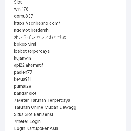
Slot
win 178
gomu837
https://scribesng.com/
ngentot berdarah
オンラインカジノおすすめ
bokep viral
iosbet terpercaya
hujanwin
api22 alternatif
pasien77
ketua911
puma128
bandar slot
7Meter Taruhan Terpercaya
Taruhan Online Mudah Dewagg
Situs Slot Berlisensi
7meter Login
Login Kartupoker Asia