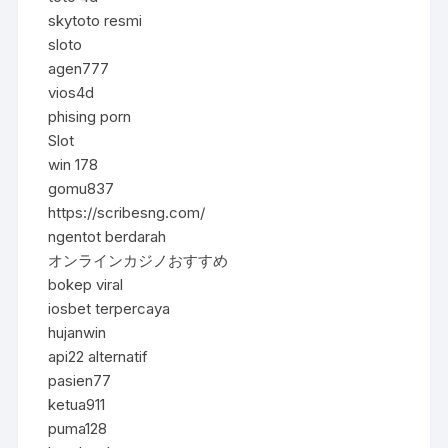
skytoto resmi
sloto
agen777
vios4d
phising porn
Slot
win 178
gomu837
https://scribesng.com/
ngentot berdarah
オンラインカジノおすすめ
bokep viral
iosbet terpercaya
hujanwin
api22 alternatif
pasien77
ketua911
puma128