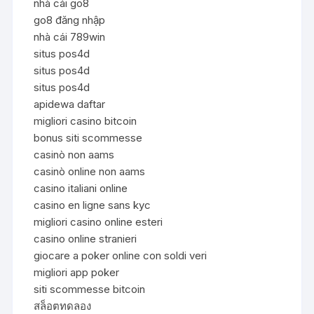
nhà cái go8
go8 đăng nhập
nhà cái 789win
situs pos4d
situs pos4d
situs pos4d
apidewa daftar
migliori casino bitcoin
bonus siti scommesse
casinò non aams
casinò online non aams
casino italiani online
casino en ligne sans kyc
migliori casino online esteri
casino online stranieri
giocare a poker online con soldi veri
migliori app poker
siti scommesse bitcoin
สล็อตทดลอง