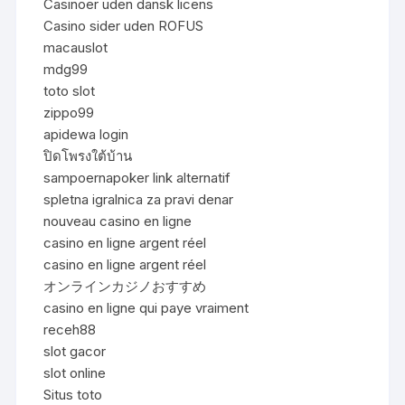
Casinoer uden dansk licens
Casino sider uden ROFUS
macauslot
mdg99
toto slot
zippo99
apidewa login
ปิดโพรงใต้บ้าน
sampoernapoker link alternatif
spletna igralnica za pravi denar
nouveau casino en ligne
casino en ligne argent réel
casino en ligne argent réel
オンラインカジノおすすめ
casino en ligne qui paye vraiment
receh88
slot gacor
slot online
Situs toto