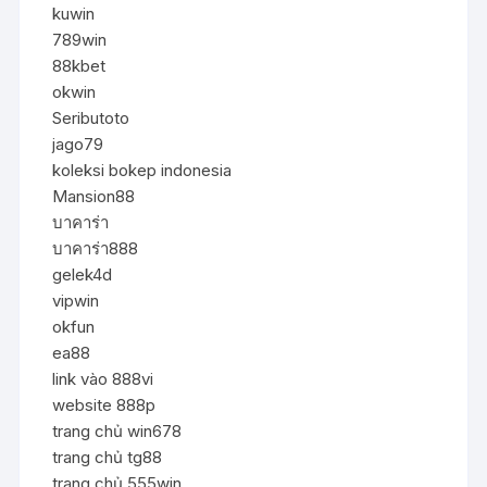
kuwin
789win
88kbet
okwin
Seributoto
jago79
koleksi bokep indonesia
Mansion88
บาคาร่า
บาคาร่า888
gelek4d
vipwin
okfun
ea88
link vào 888vi
website 888p
trang chủ win678
trang chủ tg88
trang chủ 555win