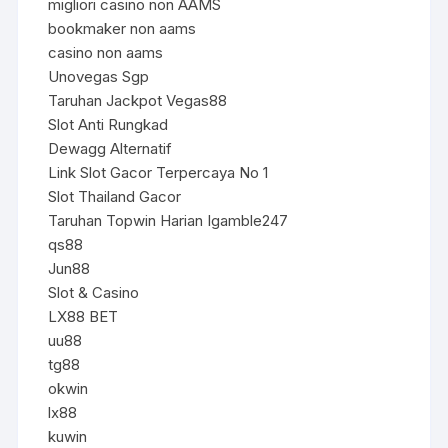
migliori casino non AAMS
bookmaker non aams
casino non aams
Unovegas Sgp
Taruhan Jackpot Vegas88
Slot Anti Rungkad
Dewagg Alternatif
Link Slot Gacor Terpercaya No 1
Slot Thailand Gacor
Taruhan Topwin Harian Igamble247
qs88
Jun88
Slot & Casino
LX88 BET
uu88
tg88
okwin
lx88
kuwin