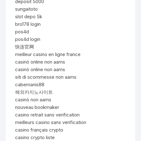
deposit 5000
sungaitoto
slot depo 5k
bro178 login
pos4d
pos4d login
快连官网
meilleur casino en ligne france
casinò online non aams
casinò online non aams
siti di scommesse non aams
cabemanis88
해외카지노사이트
casinò non aams
nouveau bookmaker
casino retrait sans verification
meilleurs casino sans verification
casino français crypto
casino crypto liste