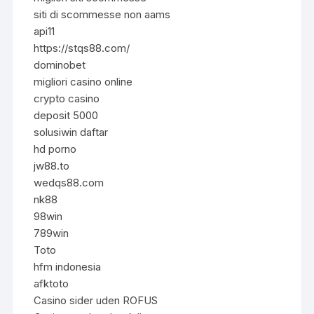
siti di scommesse non aams
api11
https://stqs88.com/
dominobet
migliori casino online
crypto casino
deposit 5000
solusiwin daftar
hd porno
jw88.to
wedqs88.com
nk88
98win
789win
Toto
hfm indonesia
afktoto
Casino sider uden ROFUS