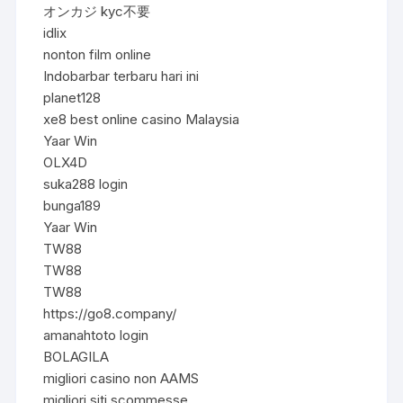
オンカジ kyc不要
idlix
nonton film online
Indobarbar terbaru hari ini
planet128
xe8 best online casino Malaysia
Yaar Win
OLX4D
suka288 login
bunga189
Yaar Win
TW88
TW88
TW88
https://go8.company/
amanahtoto login
BOLAGILA
migliori casino non AAMS
migliori siti scommesse