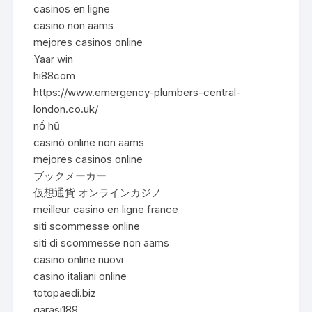
casinos en ligne
casino non aams
mejores casinos online
Yaar win
hi88com
https://www.emergency-plumbers-central-
london.co.uk/
nổ hũ
casinò online non aams
mejores casinos online
ブックメーカー
仮想通貨 オンラインカジノ
meilleur casino en ligne france
siti scommesse online
siti di scommesse non aams
casino online nuovi
casino italiani online
totopaedi.biz
garasi189