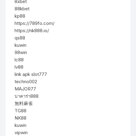
8xbet
88kbet
kp88
https://789fo.com/
https://nk888.io/
qs88
kuwin
98win
lc88
lv88
link apk slot777
techno002
MAJOR77
บาคาร่า888
無料麻雀
TG88
NK88
kuwin
vipwin