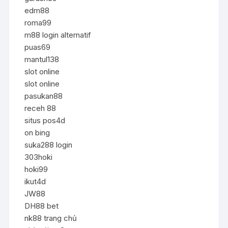
edm88
roma99
m88 login alternatif
puas69
mantul138
slot online
slot online
pasukan88
receh 88
situs pos4d
on bing
suka288 login
303hoki
hoki99
ikut4d
JW88
DH88 bet
nk88 trang chủ