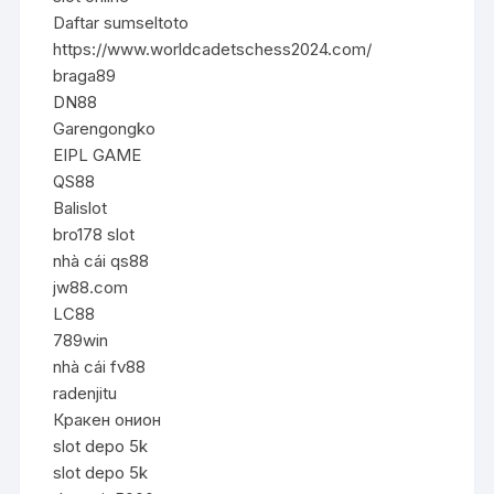
Daftar sumseltoto
https://www.worldcadetschess2024.com/
braga89
DN88
Garengongko
EIPL GAME
QS88
Balislot
bro178 slot
nhà cái qs88
jw88.com
LC88
789win
nhà cái fv88
radenjitu
Кракен онион
slot depo 5k
slot depo 5k