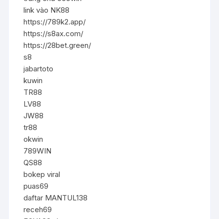
link vào NK88
https://789k2.app/
https://s8ax.com/
https://28bet.green/
s8
jabartoto
kuwin
TR88
LV88
JW88
tr88
okwin
789WIN
QS88
bokep viral
puas69
daftar MANTUL138
receh69