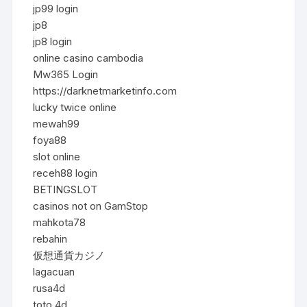
jp99 login
jp8
jp8 login
online casino cambodia
Mw365 Login
https://darknetmarketinfo.com
lucky twice online
mewah99
foya88
slot online
receh88 login
BETINGSLOT
casinos not on GamStop
mahkota78
rebahin
仮想通貨カジノ
lagacuan
rusa4d
toto 4d