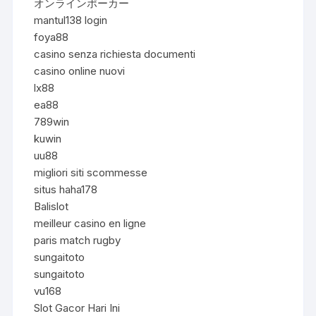
オンラインポーカー
mantul138 login
foya88
casino senza richiesta documenti
casino online nuovi
lx88
ea88
789win
kuwin
uu88
migliori siti scommesse
situs haha178
Balislot
meilleur casino en ligne
paris match rugby
sungaitoto
sungaitoto
vu168
Slot Gacor Hari Ini