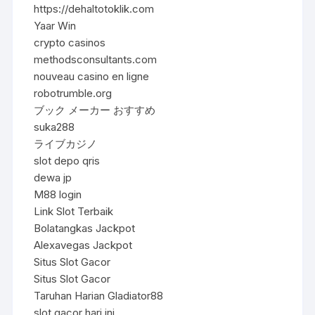
https://dehaltotoklik.com
Yaar Win
crypto casinos
methodsconsultants.com
nouveau casino en ligne
robotrumble.org
ブック メーカー おすすめ
suka288
ライブカジノ
slot depo qris
dewa jp
M88 login
Link Slot Terbaik
Bolatangkas Jackpot
Alexavegas Jackpot
Situs Slot Gacor
Situs Slot Gacor
Taruhan Harian Gladiator88
slot gacor hari ini