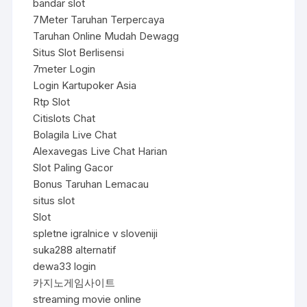
bandar slot
7Meter Taruhan Terpercaya
Taruhan Online Mudah Dewagg
Situs Slot Berlisensi
7meter Login
Login Kartupoker Asia
Rtp Slot
Citislots Chat
Bolagila Live Chat
Alexavegas Live Chat Harian
Slot Paling Gacor
Bonus Taruhan Lemacau
situs slot
Slot
spletne igralnice v sloveniji
suka288 alternatif
dewa33 login
카지노게임사이트
streaming movie online