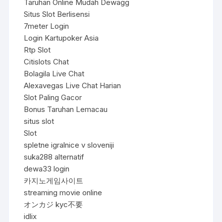
Taruhan Online Mudah Dewagg
Situs Slot Berlisensi
7meter Login
Login Kartupoker Asia
Rtp Slot
Citislots Chat
Bolagila Live Chat
Alexavegas Live Chat Harian
Slot Paling Gacor
Bonus Taruhan Lemacau
situs slot
Slot
spletne igralnice v sloveniji
suka288 alternatif
dewa33 login
카지노게임사이트
streaming movie online
オンカジ kyc不要
idlix