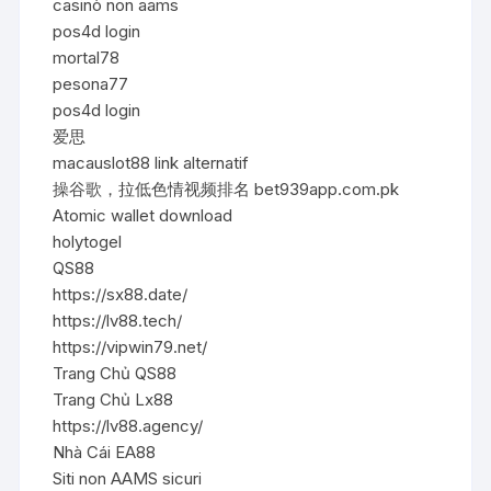
casinò non aams
pos4d login
mortal78
pesona77
pos4d login
爱思
macauslot88 link alternatif
操谷歌，拉低色情视频排名 bet939app.com.pk
Atomic wallet download
holytogel
QS88
https://sx88.date/
https://lv88.tech/
https://vipwin79.net/
Trang Chủ QS88
Trang Chủ Lx88
https://lv88.agency/
Nhà Cái EA88
Siti non AAMS sicuri