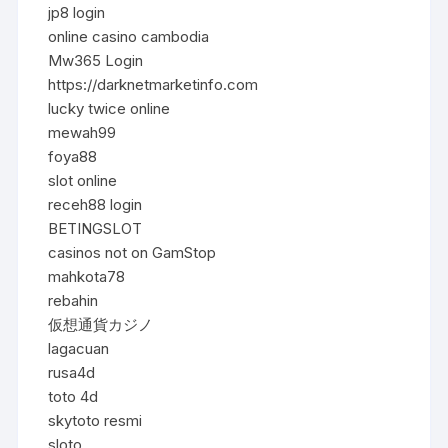
jp8 login
online casino cambodia
Mw365 Login
https://darknetmarketinfo.com
lucky twice online
mewah99
foya88
slot online
receh88 login
BETINGSLOT
casinos not on GamStop
mahkota78
rebahin
仮想通貨カジノ
lagacuan
rusa4d
toto 4d
skytoto resmi
sloto