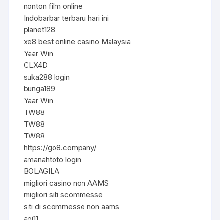
nonton film online
Indobarbar terbaru hari ini
planet128
xe8 best online casino Malaysia
Yaar Win
OLX4D
suka288 login
bunga189
Yaar Win
TW88
TW88
TW88
https://go8.company/
amanahtoto login
BOLAGILA
migliori casino non AAMS
migliori siti scommesse
siti di scommesse non aams
api11