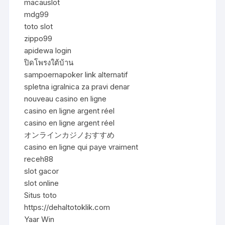
macauslot
mdg99
toto slot
zippo99
apidewa login
ปิดโพรงใต้บ้าน
sampoernapoker link alternatif
spletna igralnica za pravi denar
nouveau casino en ligne
casino en ligne argent réel
casino en ligne argent réel
オンラインカジノおすすめ
casino en ligne qui paye vraiment
receh88
slot gacor
slot online
Situs toto
https://dehaltotoklik.com
Yaar Win