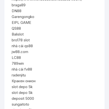
braga89
DN88
Garengongko
EIPL GAME
QS88
Balislot
bro178 slot
nhà cái qs88
jw88.com
LC88
789win
nhà cái fv88
radenjitu
Кракен онион
slot depo 5k
slot depo 5k
deposit 5000
sungaitoto