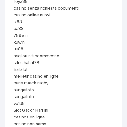
foya88
casino senza richiesta documenti
casino online nuovi
lx88
ea88
789win
kuwin
uu88
migliori siti scommesse
situs haha178
Balislot
meilleur casino en ligne
paris match rugby
sungaitoto
sungaitoto
vu168
Slot Gacor Hari Ini
casinos en ligne
casino non aams