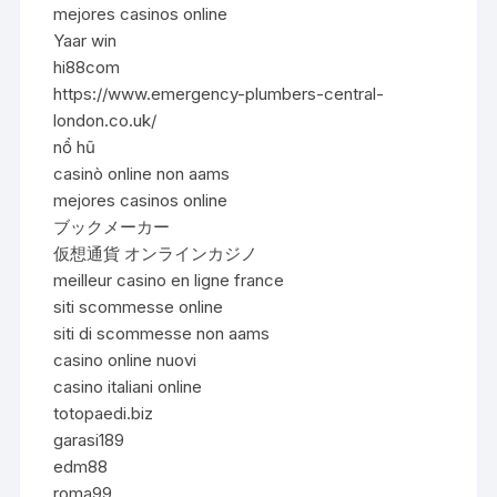
mejores casinos online
Yaar win
hi88com
https://www.emergency-plumbers-central-
london.co.uk/
nổ hũ
casinò online non aams
mejores casinos online
ブックメーカー
仮想通貨 オンラインカジノ
meilleur casino en ligne france
siti scommesse online
siti di scommesse non aams
casino online nuovi
casino italiani online
totopaedi.biz
garasi189
edm88
roma99