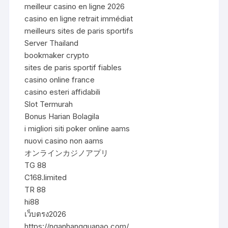
meilleur casino en ligne 2026
casino en ligne retrait immédiat
meilleurs sites de paris sportifs
Server Thailand
bookmaker crypto
sites de paris sportif fiables
casino online france
casino esteri affidabili
Slot Termurah
Bonus Harian Bolagila
i migliori siti poker online aams
nuovi casino non aams
オンラインカジノアプリ
TG 88
C168.limited
TR 88
hi88
เว็บตรง2026
https://nganhangquanao.com/