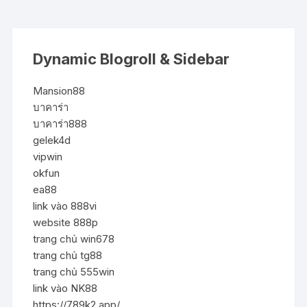
Dynamic Blogroll & Sidebar
Mansion88
บาคาร่า
บาคาร่า888
gelek4d
vipwin
okfun
ea88
link vào 888vi
website 888p
trang chủ win678
trang chủ tg88
trang chủ 555win
link vào NK88
https://789k2.app/