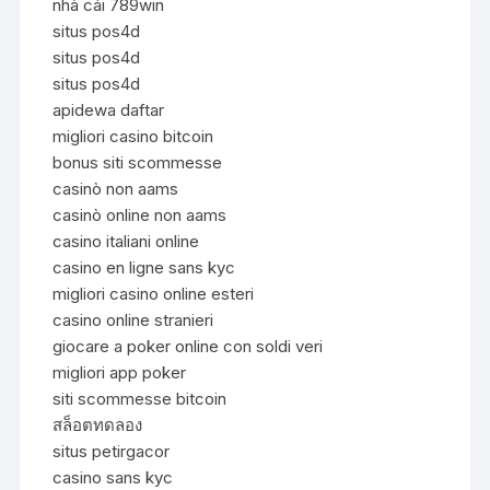
nhà cái 789win
situs pos4d
situs pos4d
situs pos4d
apidewa daftar
migliori casino bitcoin
bonus siti scommesse
casinò non aams
casinò online non aams
casino italiani online
casino en ligne sans kyc
migliori casino online esteri
casino online stranieri
giocare a poker online con soldi veri
migliori app poker
siti scommesse bitcoin
สล็อตทดลอง
situs petirgacor
casino sans kyc