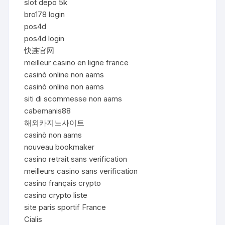
slot depo 5k
bro178 login
pos4d
pos4d login
快连官网
meilleur casino en ligne france
casinò online non aams
casinò online non aams
siti di scommesse non aams
cabemanis88
해외카지노사이트
casinò non aams
nouveau bookmaker
casino retrait sans verification
meilleurs casino sans verification
casino français crypto
casino crypto liste
site paris sportif France
Cialis