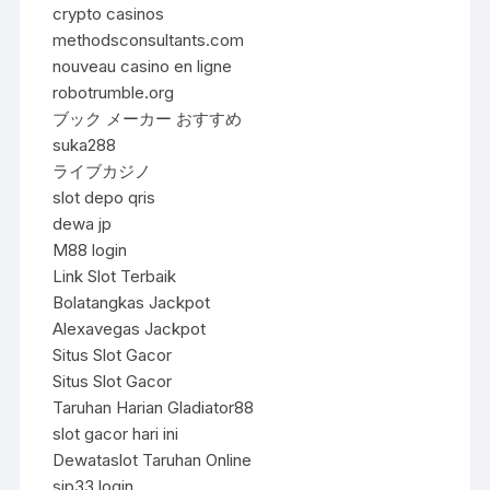
crypto casinos
methodsconsultants.com
nouveau casino en ligne
robotrumble.org
ブック メーカー おすすめ
suka288
ライブカジノ
slot depo qris
dewa jp
M88 login
Link Slot Terbaik
Bolatangkas Jackpot
Alexavegas Jackpot
Situs Slot Gacor
Situs Slot Gacor
Taruhan Harian Gladiator88
slot gacor hari ini
Dewataslot Taruhan Online
sip33 login