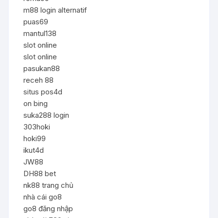
m88 login alternatif
puas69
mantul138
slot online
slot online
pasukan88
receh 88
situs pos4d
on bing
suka288 login
303hoki
hoki99
ikut4d
JW88
DH88 bet
nk88 trang chủ
nhà cái go8
go8 đăng nhập