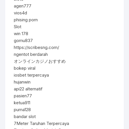
agen777
vios4d
phising porn
Slot
win 178
gomu837
https://scribesng.com/
ngentot berdarah
オンラインカジノおすすめ
bokep viral
iosbet terpercaya
hujanwin
api22 alternatif
pasien77
ketua911
puma128
bandar slot
7Meter Taruhan Terpercaya