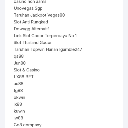
casino non aams
Unovegas Sgp
Taruhan Jackpot Vegas88
Slot Anti Rungkad
Dewagg Alternatif
Link Slot Gacor Terpercaya No 1
Slot Thailand Gacor
Taruhan Topwin Harian Igamble247
qs88
Jun88
Slot & Casino
LX88 BET
uu88
tg88
okwin
lx88
kuwin
jw88
Go8.company