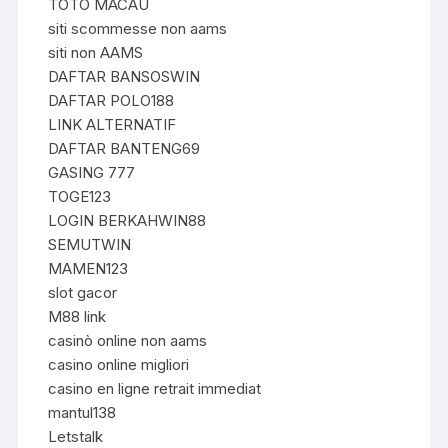
TOTO MACAU
siti scommesse non aams
siti non AAMS
DAFTAR BANSOSWIN
DAFTAR POLO188
LINK ALTERNATIF
DAFTAR BANTENG69
GASING 777
TOGE123
LOGIN BERKAHWIN88
SEMUTWIN
MAMEN123
slot gacor
M88 link
casinò online non aams
casino online migliori
casino en ligne retrait immediat
mantul138
Letstalk