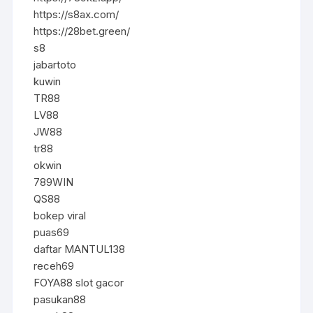
https://s8ax.com/
https://28bet.green/
s8
jabartoto
kuwin
TR88
LV88
JW88
tr88
okwin
789WIN
QS88
bokep viral
puas69
daftar MANTUL138
receh69
FOYA88 slot gacor
pasukan88