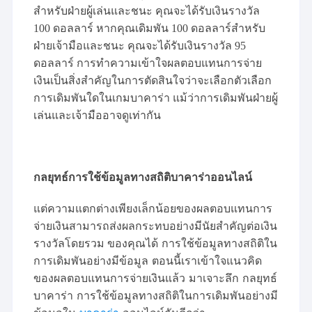
สำหรับฝ่ายผู้เล่นและชนะ
คุณจะได้รับเงินรางวัล
100
ดอลลาร์
หากคุณเดิมพัน 100
ดอลลาร์สำหรับ
ฝ่ายเจ้ามือและชนะ
คุณจะได้รับเงินรางวัล 95
ดอลลาร์
การทำความเข้าใจผลตอบแทนการจ่าย
เงินเป็นสิ่งสำคัญในการตัดสินใจว่าจะเลือกตัวเลือก
การเดิมพันใดในเกมบาคาร่า
แม้ว่าการเดิมพันฝ่ายผู้
เล่นและเจ้ามืออาจดูเท่ากัน
กลยุทธ์การใช้ข้อมูลทางสถิติบาคาร่าออนไลน์
แต่ความแตกต่างเพียงเล็กน้อยของผลตอบแทนการ
จ่ายเงินสามารถส่งผลกระทบอย่างมีนัยสำคัญต่อเงิน
การใช้ข้อมูลทางสถิติใน
รางวัลโดยรวม ของคุณได้
การเดิมพันอย่างมีข้อมูล
ตอนนี้เราเข้าใจแนวคิด
ของผลตอบแทนการจ่ายเงินแล้ว
มาเจาะลึก
กลยุทธ์
บาคาร่า
การใช้ข้อมูลทางสถิติในการเดิมพันอย่างมี