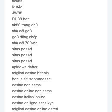
hoki99
ikut4d
JW88
DH88 bet
nk88 trang chủ
nhà cái go8
go8 đăng nhập
nhà cái 789win
situs pos4d
situs pos4d
situs pos4d
apidewa daftar
migliori casino bitcoin
bonus siti scommesse
casinò non aams
casinò online non aams
casino italiani online
casino en ligne sans kyc
migliori casino online esteri