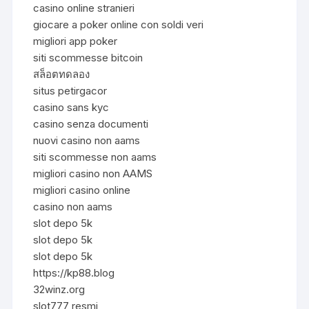
casino online stranieri
giocare a poker online con soldi veri
migliori app poker
siti scommesse bitcoin
สล็อตทดลอง
situs petirgacor
casino sans kyc
casino senza documenti
nuovi casino non aams
siti scommesse non aams
migliori casino non AAMS
migliori casino online
casino non aams
slot depo 5k
slot depo 5k
slot depo 5k
https://kp88.blog
32winz.org
slot777 resmi