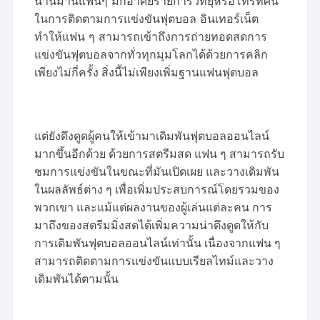
นานมานี้แฟนๆ
มักอาศัยรายการวิทยุหรือโทรทัศน์
ในการติดตามการแข่งขันฟุตบอล
อินเทอร์เน็ต
ทำให้แฟน
ๆ
สามารถเข้าถึงการถ่ายทอดสดการ
แข่งขันฟุตบอลจากทั่วทุกมุมโลกได้ด้วยการคลิก
เพียงไม่กี่ครั้ง
สิ่งนี้ไม่เพียงเพิ่มฐานแฟนฟุตบอล
แต่ยังดึงดูดผู้คนให้เข้ามาเดิมพันฟุตบอลออนไลน์
มากขึ้นอีกด้วย
ด้วยการสตรีมสด
แฟน
ๆ
สามารถรับ
ชมการแข่งขันในขณะที่มันเปิดเผย
และวางเดิมพัน
ในผลลัพธ์ต่าง
ๆ
เพื่อเพิ่มประสบการณ์โดยรวมของ
พวกเขา
และแม้แต่ผลงานของผู้เล่นแต่ละคน
การ
มาถึงของสตรีมมิ่งสดได้เพิ่มความน่าดึงดูดให้กับ
การเดิมพันฟุตบอลออนไลน์เท่านั้น
เนื่องจากแฟน
ๆ
สามารถติดตามการแข่งขันแบบเรียลไทม์และวาง
เดิมพันได้ตามนั้น