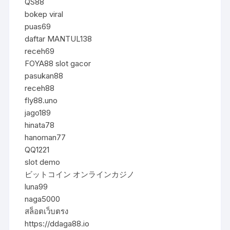
QS88
bokep viral
puas69
daftar MANTUL138
receh69
FOYA88 slot gacor
pasukan88
receh88
fly88.uno
jago189
hinata78
hanoman77
QQ1221
slot demo
ビットコイン オンラインカジノ
luna99
naga5000
สล็อตเว็บตรง
https://ddaga88.io