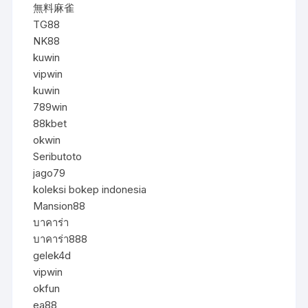
無料麻雀
TG88
NK88
kuwin
vipwin
kuwin
789win
88kbet
okwin
Seributoto
jago79
koleksi bokep indonesia
Mansion88
บาคาร่า
บาคาร่า888
gelek4d
vipwin
okfun
ea88