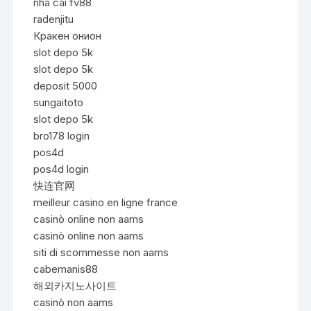
nhà cái fv88
radenjitu
Кракен онион
slot depo 5k
slot depo 5k
deposit 5000
sungaitoto
slot depo 5k
bro178 login
pos4d
pos4d login
快连官网
meilleur casino en ligne france
casinò online non aams
casinò online non aams
siti di scommesse non aams
cabemanis88
해외카지노사이트
casinò non aams