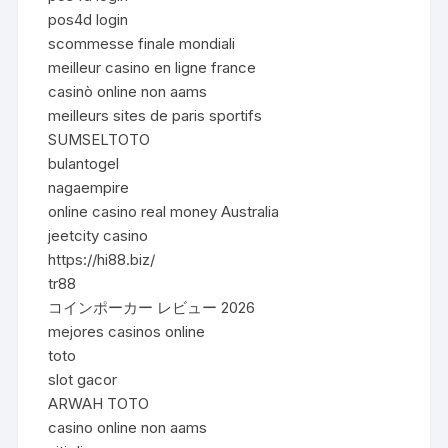
pos4d login
scommesse finale mondiali
meilleur casino en ligne france
casinò online non aams
meilleurs sites de paris sportifs
SUMSELTOTO
bulantogel
nagaempire
online casino real money Australia
jeetcity casino
https://hi88.biz/
tr88
コインポーカー レビュー 2026
mejores casinos online
toto
slot gacor
ARWAH TOTO
casino online non aams