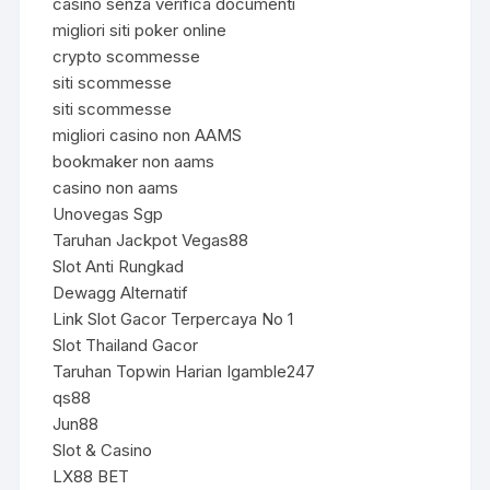
casino senza verifica documenti
migliori siti poker online
crypto scommesse
siti scommesse
siti scommesse
migliori casino non AAMS
bookmaker non aams
casino non aams
Unovegas Sgp
Taruhan Jackpot Vegas88
Slot Anti Rungkad
Dewagg Alternatif
Link Slot Gacor Terpercaya No 1
Slot Thailand Gacor
Taruhan Topwin Harian Igamble247
qs88
Jun88
Slot & Casino
LX88 BET