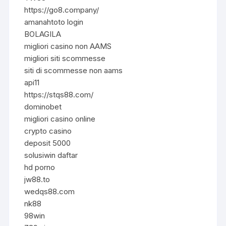
https://go8.company/
amanahtoto login
BOLAGILA
migliori casino non AAMS
migliori siti scommesse
siti di scommesse non aams
api11
https://stqs88.com/
dominobet
migliori casino online
crypto casino
deposit 5000
solusiwin daftar
hd porno
jw88.to
wedqs88.com
nk88
98win