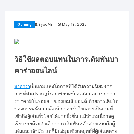
Gaming
SyedAli
May 18, 2025
วิธีใช้ผลตอบแทนในการเดิมพันบา
คาร่าออนไลน์
บาคาร่า
เป็นเกมแห่งโอกาสที่ได้รับความนิยมจาก
การที่มันปรากฏในภาพยนตร์ยอดนิยมอย่าง
บากา
ของเจมส์
บอนด์
ด้วยการเติบโต
รา “
คาสิโนรอยัล ”
ของการพนันออนไลน์
บาคาร่าจึงกลายเป็นเกมที่
เข้าถึงผู้เล่นทั่วโลกได้มากยิ่งขึ้น
แม้ว่าเกมนี้อาจดู
เรียบง่ายด้วยตัวเลือกการเดิมพันหลักสองแบบคือผู้
เล่นและเจ้ามือ
แต่ก็มีแง่มุมเชิงกลยุทธ์ที่ผู้เล่นหลาย