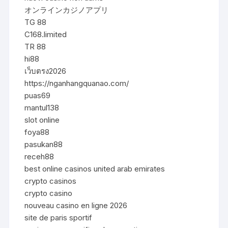
オンラインカジノアプリ
TG 88
C168.limited
TR 88
hi88
เว็บตรง2026
https://nganhangquanao.com/
puas69
mantul138
slot online
foya88
pasukan88
receh88
best online casinos united arab emirates
crypto casinos
crypto casino
nouveau casino en ligne 2026
site de paris sportif