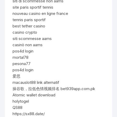
siti di scommesse non aams
site paris sportif tennis
nouveau casino en ligne france
tennis paris sportif
best tether casino
casino crypto
siti scommesse aams
casinò non aams
pos4d login
mortal78
pesona77
pos4d login
爱思
macauslot88 link alternatif
操谷歌，拉低色情视频排名 bet939app.com.pk
Atomic wallet download
holytogel
QS88
https://sx88.date/